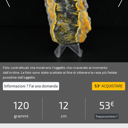
Foto contrattuali che mostrano l'oggetto che riceverete al momento
dell'ordine. Le foto sono state scattate al fine di ottenere la resa più fedele
possibile dell'oggetto.
Informazioni ? Fai una domanda
53
ACQUISTARE
€
120
12
53
€
grammi
cm
Troppo costoso ?