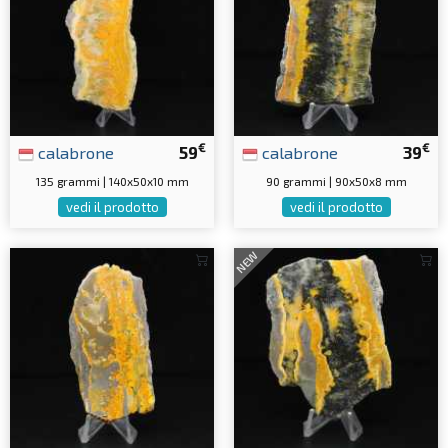
€
€
calabrone
59
calabrone
39
135 grammi | 140x50x10 mm
90 grammi | 90x50x8 mm
vedi il prodotto
vedi il prodotto
NEW