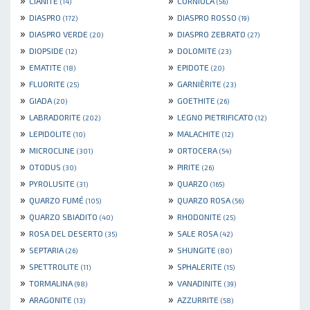
CIANITE
CORNIOLA
(14)
(56)
»
»
DIASPRO
DIASPRO ROSSO
(172)
(19)
»
»
DIASPRO VERDE
DIASPRO ZEBRATO
(20)
(27)
»
»
DIOPSIDE
DOLOMITE
(12)
(23)
»
»
EMATITE
EPIDOTE
(18)
(20)
»
»
FLUORITE
GARNIÈRITE
(25)
(23)
»
»
GIADA
GOETHITE
(20)
(26)
»
»
LABRADORITE
LEGNO PIETRIFICATO
(202)
(12)
»
»
LEPIDOLITE
MALACHITE
(10)
(12)
»
»
MICROCLINE
ORTOCERA
(301)
(54)
»
»
OTODUS
PIRITE
(30)
(26)
»
»
PYROLUSITE
QUARZO
(31)
(165)
»
»
QUARZO FUMÉ
QUARZO ROSA
(105)
(56)
»
»
QUARZO SBIADITO
RHODONITE
(40)
(25)
»
»
ROSA DEL DESERTO
SALE ROSA
(35)
(42)
»
»
SEPTARIA
SHUNGITE
(26)
(80)
»
»
SPETTROLITE
SPHALERITE
(11)
(15)
»
»
TORMALINA
VANADINITE
(98)
(39)
»
»
ARAGONITE
AZZURRITE
(13)
(58)