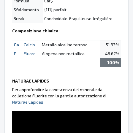
Formula
CaF
2
Sfaldamento
{111} parfait
Break
Conchoïdale, Esquilleuse, Irrégulière
Composizione chimica
:
Ca
Calcio
Metallo alcalino terroso
51.33%
F
Fluoro
Alogena non metallica
48.67%
100%
NATURAE LAPIDES
Per approfondire la conoscenza del minerale da
collezione Fluorite con la gentile autorizzazione di
Naturae Lapides