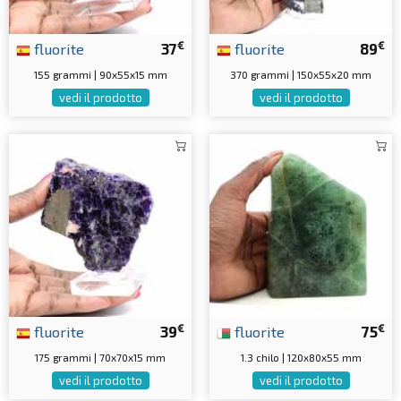
€
€
fluorite
37
fluorite
89
155 grammi | 90x55x15 mm
370 grammi | 150x55x20 mm
vedi il prodotto
vedi il prodotto
€
€
fluorite
39
fluorite
75
175 grammi | 70x70x15 mm
1.3 chilo | 120x80x55 mm
vedi il prodotto
vedi il prodotto