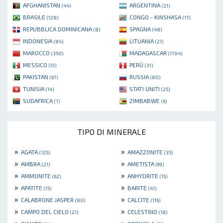
AFGHANISTAN
ARGENTINA
(44)
(21)
BRASILE
CONGO - KINSHASA
(128)
(17)
REPUBBLICA DOMINICANA
SPAGNA
(8)
(48)
INDONESIA
LITUANIA
(84)
(21)
MAROCCO
MADAGASCAR
(350)
(1704)
MESSICO
PERÙ
(51)
(31)
PAKISTAN
RUSSIA
(67)
(80)
TUNISIA
STATI UNITI
(14)
(25)
SUDAFRICA
ZIMBABWE
(7)
(6)
TIPO DI MINERALE
»
»
AGATA
AMAZZONITE
(125)
(35)
»
»
AMBRA
AMETISTA
(21)
(99)
»
»
AMMONITE
ANHYDRITE
(62)
(15)
»
»
APATITE
BARITE
(15)
(41)
»
»
CALABRONE JASPER
CALCITE
(80)
(116)
»
»
CAMPO DEL CIELO
CELESTINO
(21)
(18)
»
»