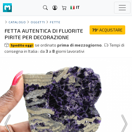
IT
CATALOGO
OGGETTI
FETTE
FETTA AUTENTICA DI FLUORITE
79
ACQUISTARE
€
PIRITE PER DECORAZIONE
se ordinato
prima di mezzogiorno
.
Tempi di
Spedito oggi
consegna in Italia : da
3
a
8
giorni lavorativi