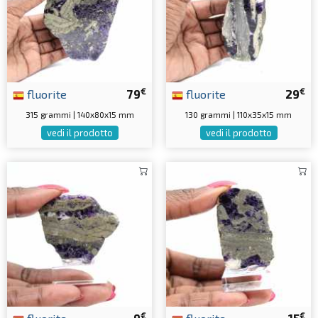
€
€
fluorite
79
fluorite
29
315 grammi | 140x80x15 mm
130 grammi | 110x35x15 mm
vedi il prodotto
vedi il prodotto
€
€