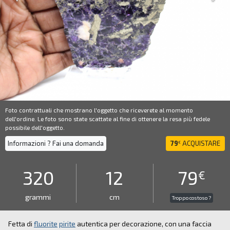
Foto contrattuali che mostrano l'oggetto che riceverete al momento
dell'ordine. Le foto sono state scattate al fine di ottenere la resa più fedele
possibile dell'oggetto.
Informazioni ? Fai una domanda
79
ACQUISTARE
€
320
12
79
€
grammi
cm
Troppo costoso ?
Fetta di
fluorite
pirite
autentica per decorazione, con una faccia