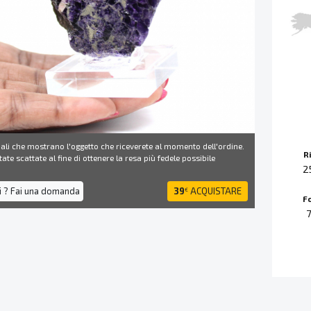
ali che mostrano l'oggetto che riceverete al momento dell'ordine.
R
ate scattate al fine di ottenere la resa più fedele possibile
2
i ? Fai una domanda
39
ACQUISTARE
€
F