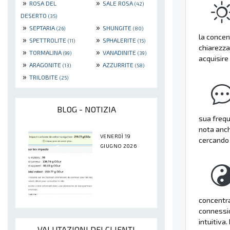
»
»
ROSA DEL
SALE ROSA
(42)
DESERTO
(35)
»
»
SEPTARIA
SHUNGITE
(26)
(80)
la concen
»
»
SPETTROLITE
SPHALERITE
(11)
(15)
chiarezza
»
»
TORMALINA
VANADINITE
(99)
(39)
acquisire 
»
»
ARAGONITE
AZZURRITE
(13)
(58)
»
TRILOBITE
(25)
BLOG - NOTIZIA
sua frequ
nota anch
VENERDÌ 19
cercando 
GIUGNO 2026
concentra
connessio
intuitiva. 
VALUTAZIONI DEI CLIENTI