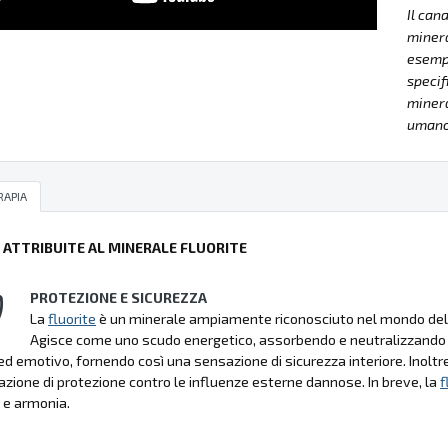
Il can
minera
esempla
specif
minera
umano 
RAPIA
Ù ATTRIBUITE AL MINERALE FLUORITE
PROTEZIONE E SICUREZZA
La
fluorite
è un minerale ampiamente riconosciuto nel mondo della l
Agisce come uno scudo energetico, assorbendo e neutralizzando le e
d emotivo, fornendo così una sensazione di sicurezza interiore. Inoltre
zione di protezione contro le influenze esterne dannose. In breve, la
f
 e armonia.