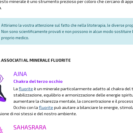
esto minerale è uno strumento prezioso per coloro che cercano di appro
.
Attiriamo la vostra attenzione sul fatto che nella litoterapia, le diverse pr
Non sono scientificamente provati e non possono in alcun modo sostituire l
proprio medico.
A ASSOCIATI AL MINERALE FLUORITE
AJNA
Chakra del terzo occhio
La
fluorite
è un minerale particolarmente adatto al chakra del te
stabilizzazione, equilibrio e armonizzazione delle energie spiritua
aumentare la chiarezza mentale, la concentrazione e il processo
Occhio con la
fluorite
può aiutare a bilanciare le energie, stimo
one di noi stessi e del nostro ambiente.
SAHASRARA