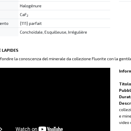
Halogénure
CaF
2
ento
{111} parfait
Conchoïdale, Esquilleuse, Irrégulière
 LAPIDES
fondire la conoscenza del minerale da collezione Fluorite con la gentil
Infor
Titol
Pubbli
Durat
Descr
collez
e mine
video 