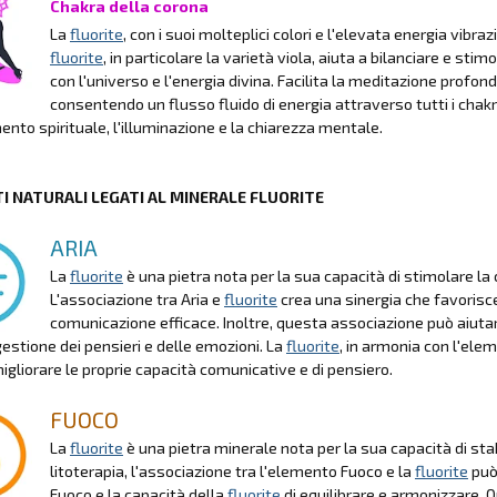
Chakra della corona
La
fluorite
, con i suoi molteplici colori e l'elevata energia vibra
fluorite
, in particolare la varietà viola, aiuta a bilanciare e 
con l'universo e l'energia divina. Facilita la meditazione profonda,
consentendo un flusso fluido di energia attraverso tutti i chakra
mento spirituale, l'illuminazione e la chiarezza mentale.
I NATURALI LEGATI AL MINERALE FLUORITE
ARIA
La
fluorite
è una pietra nota per la sua capacità di stimolare la
L'associazione tra Aria e
fluorite
crea una sinergia che favorisce 
comunicazione efficace. Inoltre, questa associazione può aiutare
gestione dei pensieri e delle emozioni. La
fluorite
, in armonia con l'ele
migliorare le proprie capacità comunicative e di pensiero.
FUOCO
La
fluorite
è una pietra minerale nota per la sua capacità di stab
litoterapia, l'associazione tra l'elemento Fuoco e la
fluorite
può
Fuoco e la capacità della
fluorite
di equilibrare e armonizzare. 