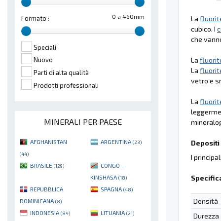
0 a 460mm
La
fluorit
Formato :
cubico. I
c
che vanno 
Speciali
La
fluorit
Nuovo
La
fluorit
Parti di alta qualità
vetro e s
Prodotti professionali
La
fluorit
leggermen
MINERALI PER PAESE
mineralog
AFGHANISTAN
ARGENTINA
Depositi 
(23)
(44)
I principa
BRASILE
CONGO -
(129)
Specific
KINSHASA
(18)
REPUBBLICA
SPAGNA
(48)
Densità
DOMINICANA
(8)
INDONESIA
LITUANIA
(84)
(21)
Durezza