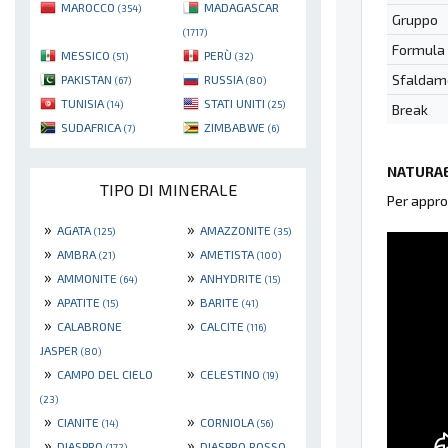
MAROCCO
MADAGASCAR
(354)
Gruppo
(1717)
Formula
MESSICO
PERÙ
(51)
(32)
Sfaldam
PAKISTAN
RUSSIA
(67)
(80)
TUNISIA
STATI UNITI
(14)
(25)
Break
SUDAFRICA
ZIMBABWE
(7)
(6)
NATURAE
TIPO DI MINERALE
Per appro
»
»
AGATA
AMAZZONITE
(125)
(35)
»
»
AMBRA
AMETISTA
(21)
(100)
»
»
AMMONITE
ANHYDRITE
(64)
(15)
»
»
APATITE
BARITE
(15)
(41)
»
»
CALABRONE
CALCITE
(116)
JASPER
(80)
»
»
CAMPO DEL CIELO
CELESTINO
(19)
(23)
»
»
CIANITE
CORNIOLA
(14)
(56)
»
»
DIASPRO
DIASPRO ROSSO
(172)