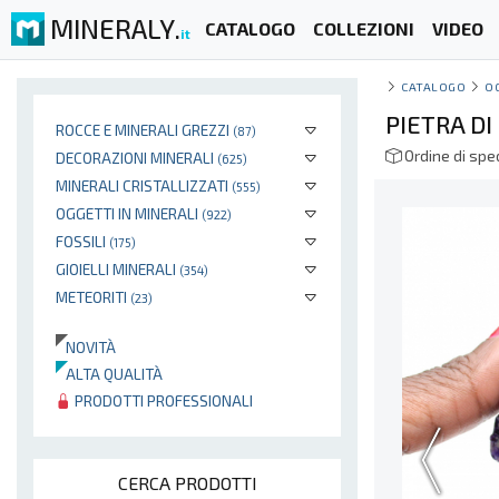
MINERALY.
CATALOGO
COLLEZIONI
VIDEO
it
CATALOGO
O
PIETRA D
ROCCE E MINERALI GREZZI
(87)
Ordine di spe
DECORAZIONI MINERALI
(625)
MINERALI CRISTALLIZZATI
(555)
OGGETTI IN MINERALI
(922)
FOSSILI
(175)
GIOIELLI MINERALI
(354)
METEORITI
(23)
NOVITÀ
ALTA QUALITÀ
PRODOTTI PROFESSIONALI
CERCA PRODOTTI