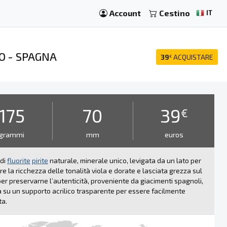
Account
Cestino
IT
O - SPAGNA
39
ACQUISTARE
€
i
175
70
39
€
grammi
mm
euros
 di
fluorite
pirite
naturale, minerale unico, levigata da un lato per
re la ricchezza delle tonalità viola e dorate e lasciata grezza sul
per preservarne l’autenticità, proveniente da giacimenti spagnoli,
a su un supporto acrilico trasparente per essere facilmente
ta.