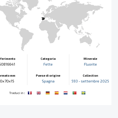
iferimento
Categoria
Minerale
50816641
Fette
Fluorite
ormato mm
Paese di origine
Collection
70x70x15
Spagna
593 - settembre 2025
:
Traduci in