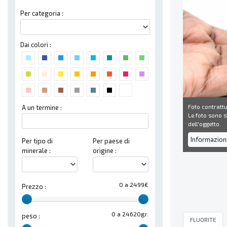
Per categoria :
Dai colori :
Foto contrattu
A un termine :
Le foto sono st
dell'oggetto.
Informazion
Per tipo di
Per paese di
minerale :
origine :
0 a 2499€
Prezzo :
0 a 24620gr.
peso :
FLUORITE