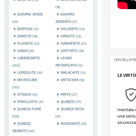
(19)
»
»
DIASPRO VERDE
DIASPRO
ZEBRATO
(20)
(27)
»
»
DIOPSIDE
DOLOMITE
(12)
(23)
»
»
EMATITE
EPIDOTE
(18)
(20)
»
»
FLUORITE
GARNIÈRITE
(25)
(23)
»
»
GIADA
GOETHITE
(20)
(26)
»
»
LABRADORITE
LEGNO
CRISTALLOTE
PIETRIFICATO
(202)
(12)
»
»
LEPIDOLITE
MALACHITE
(10)
(13)
LE VIRT
»
»
MICROCLINE
ORTOCERA
(55)
(301)
»
»
OTODUS
PIRITE
(31)
(27)
»
»
PYROLUSITE
QUARZO
(31)
(171)
»
»
QUARZO FUMÉ
QUARZO ROSA
mentale e
una sensa
(106)
(57)
sicurezza
»
»
QUARZO
RHODONITE
(25)
SBIADITO
(40)