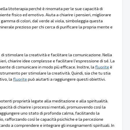
ella litoterapia perché è rinomata per le sue capacità di
biente fisico ed emotivo. Aiuta a chiarire i pensieri, migliorare
gamma di colori, dal verde al viola, simboleggia questa
inerale prezioso per chi cerca di purificare la propria mente e
i stimolare la creatività e facilitare la comunicazione. Nella
ieri, chiarire idee complesse e facilitare l'espressione di sé. La
sente di comunicare in modo più efficace. Inoltre, la
fluorite
è
strumento per stimolare la creatività. Quindi, sia che tu stia
tivo, la
fluorite
può aiutarti a raggiungere questi obiettivi.
otenti proprietà legate alla meditazione e alla spiritualità.
pacità di chiarire i processi mentali, promuovendo così la
aggiungere uno stato di profonda calma, facilitando la
o, rafforzando così le capacità psichiche e la percezione
aiutando a comprendere e integrare gli insegnamenti spirituali. In