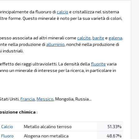
principalmente da fluoruro di
calcio
e cristallizza nel sistema
tre forme. Questo minerale è noto per la sua varietà di colori,
pesso associata ad altri minerali come
calcite
,
barite
e
galena
.
nte nella produzione di
alluminio
, nonché nella produzione di
 industriali.
effetto dei raggi ultravioletti. La densità della
fluorite
varia
nno un minerale di interesse per la ricerca, in particolare in
Stati Uniti,
Francia
,
Messico
, Mongolia, Russia...
sizione chimica
:
Calcio
Metallo alcalino terroso
51.33%
Fluoro
Alogena non metallica
48.67%