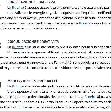
PURIFICAZIONE E CHIAREZZA
La
fluorite
è spesso associata alla purificazione e alla chiarezza n
neutralizzare le energie negative e ripristinare l'equilibrio nell'am
trazione e promuovere il processo decisionale. Anche la sua variegata 
, evocando crescita e trasformazione positive. La
fluorite
è quindi un m
chiarezza nelle proprie intenzioni e azioni.
COMUNICAZIONE E CREATIVITÀ
La
fluorite
è un minerale multicolore rinomato per la sua capacità d
litoterapia viene spesso utilizzato per aiutare a strutturare i pens
enza vibrazionale favorisce la concentrazione e l'obiettività, il che con
e per incoraggiare l'innovazione e l'originalità, rendendola un prezioso 
di migliorare la tua comunicazione o di sbloccare il tuo potenziale crea
MEDITAZIONE E SPIRITUALITÀ
La
fluorite
è un minerale molto rinomato in litoterapia per le sue p
Viene spesso chiamata la “Pietra del Discernimento” per la sua ca
zione e il processo decisionale. Nella meditazione, la
fluorite
aiuta a r
ne con il sé superiore e l'universo. Promuove l'apertura del terzo occhi
Inoltre, la
fluorite
facilita l'accesso a livelli più elevati di coscienza, 