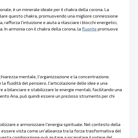
zionale, è un minerale ideale per il chakra della corona. La
stimolare questo chakra, promuovendo una migliore connessione
 rafforza l'intuizione e aiuta a rilasciare i blocchi energetici,
. In armonia con il chakra della corona, la
fluorite
promuove
 chiarezza mentale, l'organizzazione e la concentrazione.
la fluidità del pensiero, l'articolazione delle idee e una
 a bilanciare e stabilizzare le energie mentali, facilitando una
mento Aria, può quindi essere un prezioso strumento per chi
ilizzare e armonizzare l'energia spirituale. Nel contesto della
 essere vista come un'alleanza tra la forza trasformativa del
Questa combinazione può aiutare a incanalare il potere del