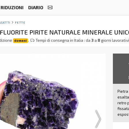
RIDUZIONI
DIARIO
GGETTI
FETTE
I FLUORITE PIRITE NATURALE MINERALE UNIC
dizione
.
Tempi di consegna in Italia : da
3
a
8
giorni lavorativ
domani
Pietra
esalta
retro 
fissat
espos