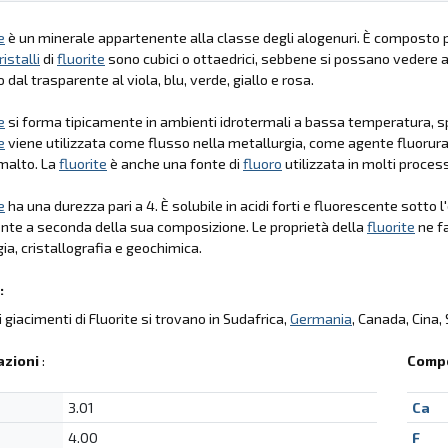
e
è un minerale appartenente alla classe degli alogenuri. È composto 
ristalli
di
fluorite
sono cubici o ottaedrici, sebbene si possano vedere al
dal trasparente al viola, blu, verde, giallo e rosa.
e
si forma tipicamente in ambienti idrotermali a bassa temperatura, s
e
viene utilizzata come flusso nella metallurgia, come agente fluorura
malto. La
fluorite
è anche una fonte di
fluoro
utilizzata in molti processi
e
ha una durezza pari a 4. È solubile in acidi forti e fluorescente sotto l'
te a seconda della sua composizione. Le proprietà della
fluorite
ne fa
ia, cristallografia e geochimica.
:
li giacimenti di Fluorite si trovano in Sudafrica,
Germania
, Canada, Cina, 
azioni
:
Compo
3.01
Ca
4.00
F