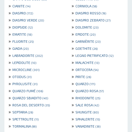
»
»
CIANITE
CORNIOLA
(14)
(56)
»
»
DIASPRO
DIASPRO ROSSO
(172)
(19)
»
»
DIASPRO VERDE
DIASPRO ZEBRATO
(20)
(27)
»
»
DIOPSIDE
DOLOMITE
(12)
(23)
»
»
EMATITE
EPIDOTE
(18)
(20)
»
»
FLUORITE
GARNIÈRITE
(25)
(23)
»
»
GIADA
GOETHITE
(20)
(26)
»
»
LABRADORITE
LEGNO PIETRIFICATO
(202)
(12)
»
»
LEPIDOLITE
MALACHITE
(10)
(13)
»
»
MICROCLINE
ORTOCERA
(301)
(54)
»
»
OTODUS
PIRITE
(31)
(26)
»
»
PYROLUSITE
QUARZO
(31)
(171)
»
»
QUARZO FUMÉ
QUARZO ROSA
(106)
(57)
»
»
QUARZO SBIADITO
RHODONITE
(40)
(25)
»
»
ROSA DEL DESERTO
SALE ROSA
(35)
(42)
»
»
SEPTARIA
SHUNGITE
(26)
(80)
»
»
SPETTROLITE
SPHALERITE
(11)
(15)
»
»
TORMALINA
VANADINITE
(99)
(39)