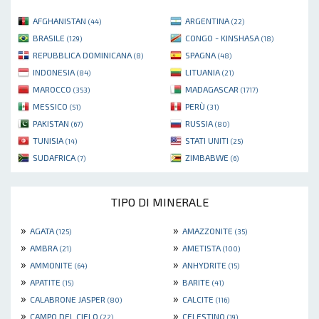
AFGHANISTAN
ARGENTINA
(44)
(22)
BRASILE
CONGO - KINSHASA
(129)
(18)
REPUBBLICA DOMINICANA
SPAGNA
(8)
(48)
INDONESIA
LITUANIA
(84)
(21)
MAROCCO
MADAGASCAR
(353)
(1717)
MESSICO
PERÙ
(51)
(31)
PAKISTAN
RUSSIA
(67)
(80)
TUNISIA
STATI UNITI
(14)
(25)
SUDAFRICA
ZIMBABWE
(7)
(6)
TIPO DI MINERALE
»
»
AGATA
AMAZZONITE
(125)
(35)
»
»
AMBRA
AMETISTA
(21)
(100)
»
»
AMMONITE
ANHYDRITE
(64)
(15)
»
»
APATITE
BARITE
(15)
(41)
»
»
CALABRONE JASPER
CALCITE
(80)
(116)
»
»
CAMPO DEL CIELO
CELESTINO
(22)
(19)