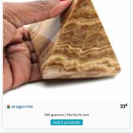
€
aragonite
33
390 grammi | 70x70x70 mm
vedi il prodotto