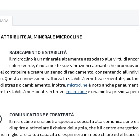
RAPIA
Ù ATTRIBUITE AL MINERALE MICROCLINE
RADICAMENTO E STABILITÀ
Il microclino è un minerale altamente associato alle virtù di ancor
colore verde, è nota per le sue vibrazioni calmanti che promuovon
nel contribuire a creare un senso di radicamento, consentendo all'indivi
. Questa connessione rafforza la stabilità emotiva e mentale, aiutando
i stress o cambiamento. Inoltre,
microcline
è noto anche per aumentare
 la stabilità personale. In breve,
microcline
è una pietra preziosa per c
COMUNICAZIONE E CREATIVITÀ
Il microclino è una pietra spesso associata alla comunicazione e all
di aprire e stimolare il chakra della gola, che è il centro energet
indi migliorare la tua capacità di esprimerti in modo chiaro ed efficace