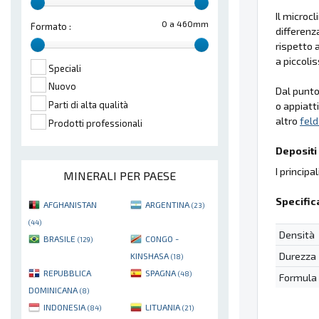
Il microc
0 a 460mm
Formato :
differenz
rispetto a
a piccoli
Speciali
Nuovo
Dal punto 
Parti di alta qualità
o appiatt
altro
fel
Prodotti professionali
Depositi 
I principa
MINERALI PER PAESE
Specific
AFGHANISTAN
ARGENTINA
(23)
(44)
Densità
BRASILE
CONGO -
(129)
Durezza
KINSHASA
(18)
REPUBBLICA
SPAGNA
(48)
Formula
DOMINICANA
(8)
INDONESIA
LITUANIA
(84)
(21)