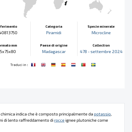
iferimento
Categoria
Specie minerale
40813750
Piramidi
Microcline
ormato mm
Paese di origine
Collection
75x75x80
Madagascar
478 - settembre 2024
:
Traduci in
la chimica indica che è composto principalmente da
potassio
,
ni di lento raffreddamento di
rocce
ignee plutoniche come