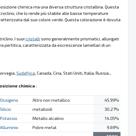
omposizione chimica ma una diversa struttura cristallina. Questa
croclino, che lo rende più stabile alle basse temperature
aratterizzata dal suo colore verde. Questa colorazione è dovuta
riclino. I suoi
cristalli
sono generalmente prismatici, allungati
a pertitica, caratterizzata da escrescenze lamellari di un
Norvegia,
Sudafrica
, Canada, Cina, Stati Uniti, Italia, Russia...
sizione chimica
:
Ossigeno
Altro non metallico
45.99%
Silicio
metalloidi
30.27%
Potassio
Metallo alcalino
14.05%
Alluminio
Pobre metal
9.69%