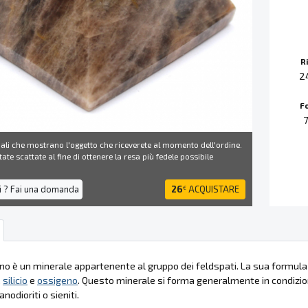
R
2
F
ali che mostrano l'oggetto che riceverete al momento dell'ordine.
ate scattate al fine di ottenere la resa più fedele possibile
i ? Fai una domanda
26
ACQUISTARE
€
lino è un minerale appartenente al gruppo dei feldspati. La sua formu
,
silicio
e
ossigeno
. Questo minerale si forma generalmente in condizio
anodioriti o sieniti.