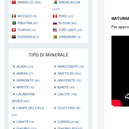
MAROCCO
MADAGASCAR
(354)
(1717)
MESSICO
PERÙ
(51)
(32)
NATURAE
PAKISTAN
RUSSIA
(67)
(80)
Per appro
TUNISIA
STATI UNITI
(14)
(25)
SUDAFRICA
ZIMBABWE
(7)
(6)
TIPO DI MINERALE
»
»
AGATA
AMAZZONITE
(125)
(35)
»
»
AMBRA
AMETISTA
(21)
(100)
»
»
AMMONITE
ANHYDRITE
(64)
(15)
»
»
APATITE
BARITE
(15)
(41)
»
»
CALABRONE
CALCITE
(116)
JASPER
(80)
»
»
CAMPO DEL CIELO
CELESTINO
(19)
(23)
»
»
CIANITE
CORNIOLA
(14)
(56)
»
»
DIASPRO
DIASPRO ROSSO
(172)