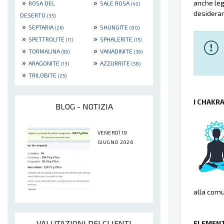
»
»
anche lega
ROSA DEL
SALE ROSA
(42)
desideran
DESERTO
(35)
»
»
SEPTARIA
SHUNGITE
(26)
(80)
»
»
SPETTROLITE
SPHALERITE
(11)
(15)
»
»
TORMALINA
VANADINITE
(99)
(39)
»
»
ARAGONITE
AZZURRITE
(13)
(58)
»
TRILOBITE
(25)
I CHAKR
BLOG - NOTIZIA
VENERDÌ 19
GIUGNO 2026
alla comu
VALUTAZIONI DEI CLIENTI
ELEMENT