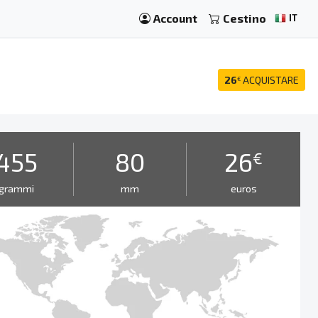
Account
Cestino
IT
26
ACQUISTARE
€
i
455
80
26
€
grammi
mm
euros