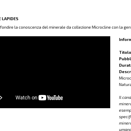
 LAPIDES
fondire la conoscenza del minerale da collezione Microcline con la gen
Infor
Titol
Pubbli
Durat
Descr
Microc
Natura)
Il can
minera
esempla
specif
minera
umano 