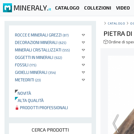
MINERALY.
CATALOGO
COLLEZIONI
VIDEO
it
CATALOGO
O
PIETRA D
ROCCE E MINERALI GREZZI
(87)
Ordine di spe
DECORAZIONI MINERALI
(625)
MINERALI CRISTALLIZZATI
(555)
OGGETTI IN MINERALI
(922)
FOSSILI
(175)
GIOIELLI MINERALI
(354)
METEORITI
(23)
NOVITÀ
ALTA QUALITÀ
PRODOTTI PROFESSIONALI
CERCA PRODOTTI