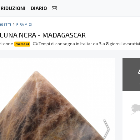
RIDUZIONI
DIARIO
GGETTI
PIRAMIDI
I LUNA NERA - MADAGASCAR
dizione
.
Tempi di consegna in Italia : da
3
a
8
giorni lavorativ
domani