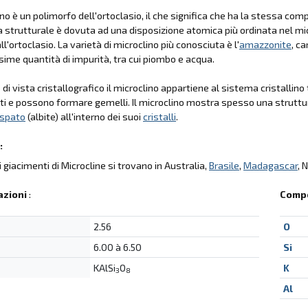
lino è un polimorfo dell'ortoclasio, il che significa che ha la stessa c
a strutturale è dovuta ad una disposizione atomica più ordinata nel mi
ll'ortoclasio. La varietà di microclino più conosciuta è l'
amazzonite
, c
ssime quantità di impurità, tra cui piombo e acqua.
di vista cristallografico il microclino appartiene al sistema cristallino t
iti e possono formare gemelli. Il microclino mostra spesso una struttur
dspato
(albite) all'interno dei suoi
cristalli
.
:
li giacimenti di Microcline si trovano in Australia,
Brasile
,
Madagascar
, 
azioni
:
Compo
2.56
O
6.00 à 6.50
Si
KAlSi
O
K
3
8
Al