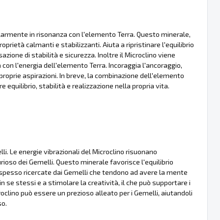
colarmente in risonanza con l'elemento Terra. Questo minerale,
rietà calmanti e stabilizzanti. Aiuta a ripristinare l'equilibrio
one di stabilità e sicurezza. Inoltre il Microclino viene
a con l'energia dell'elemento Terra. Incoraggia l'ancoraggio,
roprie aspirazioni. In breve, la combinazione dell'elemento
 equilibrio, stabilità e realizzazione nella propria vita.
li. Le energie vibrazionali del Microclino risuonano
rioso dei Gemelli. Questo minerale favorisce l'equilibrio
à spesso ricercate dai Gemelli che tendono ad avere la mente
n se stessi e a stimolare la creatività, il che può supportare i
oclino può essere un prezioso alleato per i Gemelli, aiutandoli
so.