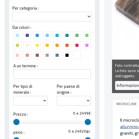
Per categoria :
Dai colori :
Foto contrattu
A un termine :
Le foto sono st
dell'oggetto.
Informazion
Per tipo di
Per paese di
minerale :
origine :
MICROCLINE
0 a 2499€
Prezzo :
Il microc
alluminio
0 a 24620gr.
peso :
graniti, gr