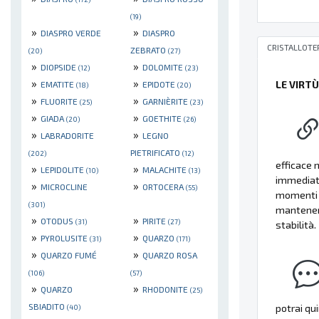
(19)
»
»
DIASPRO VERDE
DIASPRO
CRISTALLOTE
ZEBRATO
(20)
(27)
»
»
DIOPSIDE
DOLOMITE
(12)
(23)
»
»
LE VIRT
EMATITE
EPIDOTE
(18)
(20)
»
»
FLUORITE
GARNIÈRITE
(25)
(23)
»
»
GIADA
GOETHITE
(20)
(26)
»
»
LABRADORITE
LEGNO
PIETRIFICATO
(202)
(12)
efficace 
»
»
LEPIDOLITE
MALACHITE
(10)
(13)
immediato
»
»
MICROCLINE
ORTOCERA
(55)
momenti d
(301)
mantenere
»
»
OTODUS
PIRITE
(31)
(27)
stabilità.
»
»
PYROLUSITE
QUARZO
(31)
(171)
»
»
QUARZO FUMÉ
QUARZO ROSA
(106)
(57)
»
»
QUARZO
RHODONITE
(25)
SBIADITO
potrai qu
(40)