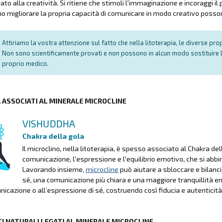
to alla creatività. Si ritiene che stimoli l'immaginazione e incoraggi il
o migliorare la propria capacità di comunicare in modo creativo posson
Attiriamo la vostra attenzione sul fatto che nella litoterapia, le diverse pr
Non sono scientificamente provati e non possono in alcun modo sostituire l
proprio medico.
A ASSOCIATI AL MINERALE MICROCLINE
VISHUDDHA
Chakra della gola
Il microclino, nella litoterapia, è spesso associato al Chakra 
comunicazione, l'espressione e l'equilibrio emotivo, che si abbi
Lavorando insieme,
microcline
può aiutare a sbloccare e bilan
sé, una comunicazione più chiara e una maggiore tranquillità em
nicazione o all’espressione di sé, costruendo così fiducia e autenticità
I NATURALI LEGATI AL MINERALE MICROCLINE