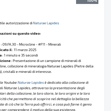
100%
tile autorizzazione di
Naturae Lapides
mazioni su questo video:
o
: 09.FA.30 - Microcline - #F11 - Minerali
cato il
: 11 marzo 2025
a
: 1 minuto e 35 secondi
izione
: Presentazione di un campione di minerali di
line, collezione di mineralogia Naturae Lapides (Pietre della
, cristalli e minerali di interesse.
ale Youtube
Naturae Lapides
è dedicato alla collezione di
li Naturae Lapides, attraverso la presentazione degli
ri della collezione, le loro storie, le loro origini e le loro
icità che permettono di scoprire nel dettaglio la bellezza
le di ciò che la Terra può offrirci, e cosa può farne il genio
per comprendere il motivo della sua esistenza.