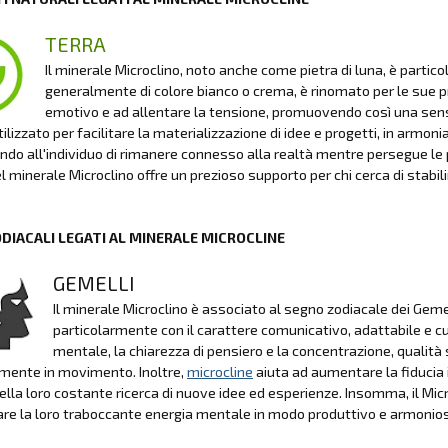
TERRA
Il minerale Microclino, noto anche come pietra di luna, è parti
generalmente di colore bianco o crema, è rinomato per le sue prop
emotivo e ad allentare la tensione, promuovendo così una sensazi
ilizzato per facilitare la materializzazione di idee e progetti, in armoni
do all'individuo di rimanere connesso alla realtà mentre persegue le p
l minerale Microclino offre un prezioso supporto per chi cerca di stabilire
ODIACALI LEGATI AL MINERALE MICROCLINE
GEMELLI
Il minerale Microclino è associato al segno zodiacale dei Gemel
particolarmente con il carattere comunicativo, adattabile e cu
mentale, la chiarezza di pensiero e la concentrazione, qualit
mente in movimento. Inoltre,
microcline
aiuta ad aumentare la fiducia i
ella loro costante ricerca di nuove idee ed esperienze. Insomma, il Micr
are la loro traboccante energia mentale in modo produttivo e armonio