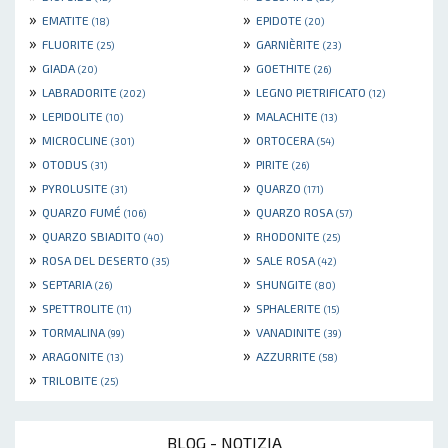
»
»
EMATITE
EPIDOTE
(18)
(20)
»
»
FLUORITE
GARNIÈRITE
(25)
(23)
»
»
GIADA
GOETHITE
(20)
(26)
»
»
LABRADORITE
LEGNO PIETRIFICATO
(202)
(12)
»
»
LEPIDOLITE
MALACHITE
(10)
(13)
»
»
MICROCLINE
ORTOCERA
(301)
(54)
»
»
OTODUS
PIRITE
(31)
(26)
»
»
PYROLUSITE
QUARZO
(31)
(171)
»
»
QUARZO FUMÉ
QUARZO ROSA
(106)
(57)
»
»
QUARZO SBIADITO
RHODONITE
(40)
(25)
»
»
ROSA DEL DESERTO
SALE ROSA
(35)
(42)
»
»
SEPTARIA
SHUNGITE
(26)
(80)
»
»
SPETTROLITE
SPHALERITE
(11)
(15)
»
»
TORMALINA
VANADINITE
(99)
(39)
»
»
ARAGONITE
AZZURRITE
(13)
(58)
»
TRILOBITE
(25)
BLOG - NOTIZIA