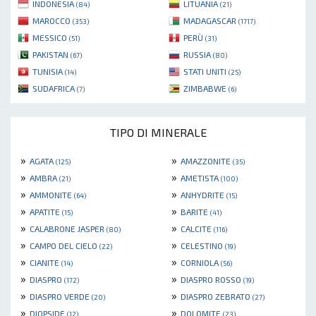
INDONESIA
LITUANIA
(84)
(21)
MAROCCO
MADAGASCAR
(353)
(1717)
MESSICO
PERÙ
(51)
(31)
PAKISTAN
RUSSIA
(67)
(80)
TUNISIA
STATI UNITI
(14)
(25)
SUDAFRICA
ZIMBABWE
(7)
(6)
TIPO DI MINERALE
»
»
AGATA
AMAZZONITE
(125)
(35)
»
»
AMBRA
AMETISTA
(21)
(100)
»
»
AMMONITE
ANHYDRITE
(64)
(15)
»
»
APATITE
BARITE
(15)
(41)
»
»
CALABRONE JASPER
CALCITE
(80)
(116)
»
»
CAMPO DEL CIELO
CELESTINO
(22)
(19)
»
»
CIANITE
CORNIOLA
(14)
(56)
»
»
DIASPRO
DIASPRO ROSSO
(172)
(19)
»
»
DIASPRO VERDE
DIASPRO ZEBRATO
(20)
(27)
»
»
DIOPSIDE
DOLOMITE
(12)
(23)