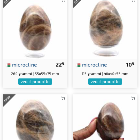
NEW
NEW
€
€
microcline
22
microcline
10
260 grammi | 55x55x75 mm
115 grammi | 40x40x55 mm
vedi il prodotto
vedi il prodotto
NEW