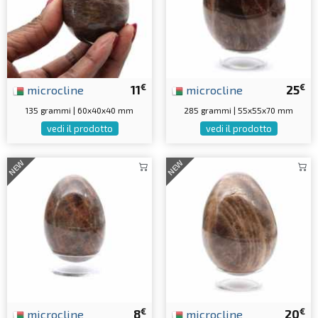
€
€
microcline
11
microcline
25
135 grammi | 60x40x40 mm
285 grammi | 55x55x70 mm
vedi il prodotto
vedi il prodotto
NEW
NEW
€
€
microcline
8
microcline
20