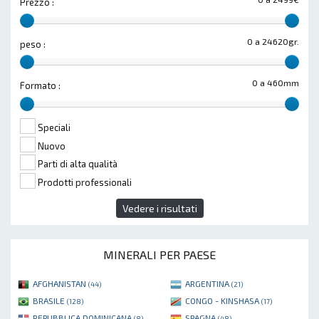
Prezzo :
0 a 24620gr.
peso :
0 a 460mm
Formato :
Speciali
Nuovo
Parti di alta qualità
Prodotti professionali
Vedere i risultati
MINERALI PER PAESE
AFGHANISTAN
ARGENTINA
(44)
(21)
BRASILE
CONGO - KINSHASA
(128)
(17)
REPUBBLICA DOMINICANA
SPAGNA
(8)
(48)