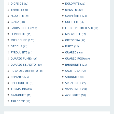
»
»
DIOPSIDE
DOLOMITE
(12)
(23)
»
»
EMATITE
EPIDOTE
(18)
(20)
»
»
FLUORITE
GARNIÈRITE
(25)
(23)
»
»
GIADA
GOETHITE
(20)
(26)
»
»
LABRADORITE
LEGNO PIETRIFICATO
(202)
(12)
»
»
LEPIDOLITE
MALACHITE
(10)
(12)
»
»
MICROCLINE
ORTOCERA
(301)
(54)
»
»
OTODUS
PIRITE
(31)
(26)
»
»
PYROLUSITE
QUARZO
(31)
(165)
»
»
QUARZO FUMÉ
QUARZO ROSA
(106)
(57)
»
»
QUARZO SBIADITO
RHODONITE
(40)
(25)
»
»
ROSA DEL DESERTO
SALE ROSA
(35)
(42)
»
»
SEPTARIA
SHUNGITE
(26)
(80)
»
»
SPETTROLITE
SPHALERITE
(11)
(15)
»
»
TORMALINA
VANADINITE
(99)
(39)
»
»
ARAGONITE
AZZURRITE
(13)
(58)
»
TRILOBITE
(25)