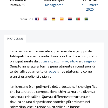
Formato mm
Paese di origine
Collection
60x60x80
Madagascar
619 - marzo
2026
:
Traduci in
MICROCLINE
Il microclino è un minerale appartenente al gruppo dei
feldspati. La sua formula chimica indica che è composto
principalmente da
potassio
,
alluminio
,
silicio
e
ossigeno
.
Questo minerale si forma generalmente in condizioni di
lento raffreddamento di
rocce
ignee plutoniche come
graniti, granodioriti o sieniti.
Il microclino è un polimorfo dell'ortoclasio, il che significa
che ha la stessa composizione chimica ma una diversa
struttura cristallina. Questa differenza strutturale è
dovuta ad una disposizione atomica più ordinata nel
microclino, che lo rende più stabile alle basse