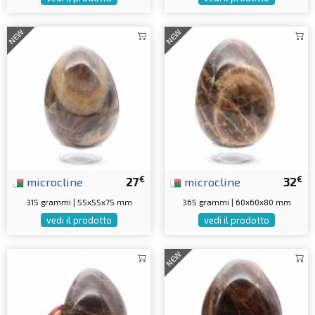
NEW
NEW
€
€
microcline
27
microcline
32
315 grammi | 55x55x75 mm
365 grammi | 60x60x80 mm
vedi il prodotto
vedi il prodotto
NEW