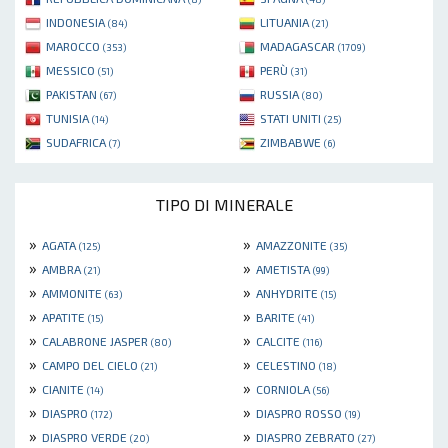
INDONESIA
LITUANIA
(84)
(21)
MAROCCO
MADAGASCAR
(353)
(1709)
MESSICO
PERÙ
(51)
(31)
PAKISTAN
RUSSIA
(67)
(80)
TUNISIA
STATI UNITI
(14)
(25)
SUDAFRICA
ZIMBABWE
(7)
(6)
TIPO DI MINERALE
»
»
AGATA
AMAZZONITE
(125)
(35)
»
»
AMBRA
AMETISTA
(21)
(99)
»
»
AMMONITE
ANHYDRITE
(63)
(15)
»
»
APATITE
BARITE
(15)
(41)
»
»
CALABRONE JASPER
CALCITE
(80)
(116)
»
»
CAMPO DEL CIELO
CELESTINO
(21)
(18)
»
»
CIANITE
CORNIOLA
(14)
(56)
»
»
DIASPRO
DIASPRO ROSSO
(172)
(19)
»
»
DIASPRO VERDE
DIASPRO ZEBRATO
(20)
(27)