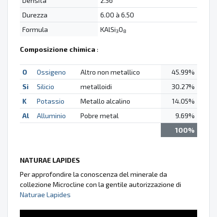
Densità
2.56
Durezza
6.00 à 6.50
Formula
KAlSi
O
3
8
Composizione chimica
:
O
Ossigeno
Altro non metallico
45.99%
Si
Silicio
metalloidi
30.27%
K
Potassio
Metallo alcalino
14.05%
Al
Alluminio
Pobre metal
9.69%
100%
NATURAE LAPIDES
Per approfondire la conoscenza del minerale da
collezione Microcline con la gentile autorizzazione di
Naturae Lapides