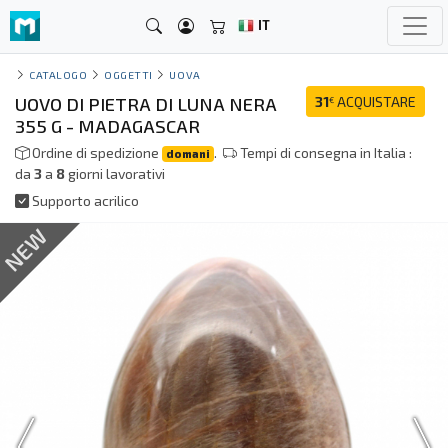
IT
CATALOGO
OGGETTI
UOVA
UOVO DI PIETRA DI LUNA NERA
31
ACQUISTARE
€
355 G - MADAGASCAR
Ordine di spedizione
.
Tempi di consegna in Italia :
domani
da
3
a
8
giorni lavorativi
Supporto acrilico
NEW