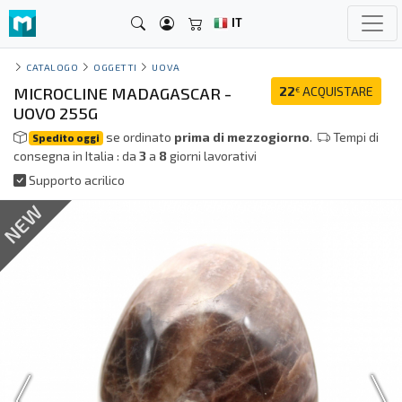
IT
CATALOGO
OGGETTI
UOVA
MICROCLINE MADAGASCAR -
22
ACQUISTARE
€
UOVO 255G
se ordinato
prima di mezzogiorno
.
Tempi di
Spedito oggi
consegna in Italia : da
3
a
8
giorni lavorativi
Supporto acrilico
NEW