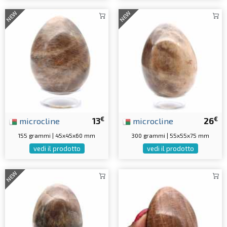
NEW
NEW
€
€
microcline
13
microcline
26
155 grammi | 45x45x60 mm
300 grammi | 55x55x75 mm
vedi il prodotto
vedi il prodotto
NEW