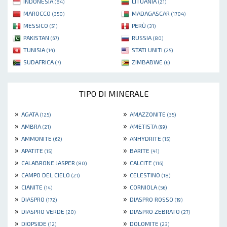
INDONESIA
LITUANIA
(84)
(21)
MAROCCO
MADAGASCAR
(350)
(1704)
MESSICO
PERÙ
(51)
(31)
PAKISTAN
RUSSIA
(67)
(80)
TUNISIA
STATI UNITI
(14)
(25)
SUDAFRICA
ZIMBABWE
(7)
(6)
TIPO DI MINERALE
»
»
AGATA
AMAZZONITE
(125)
(35)
»
»
AMBRA
AMETISTA
(21)
(99)
»
»
AMMONITE
ANHYDRITE
(62)
(15)
»
»
APATITE
BARITE
(15)
(41)
»
»
CALABRONE JASPER
CALCITE
(80)
(116)
»
»
CAMPO DEL CIELO
CELESTINO
(21)
(18)
»
»
CIANITE
CORNIOLA
(14)
(56)
»
»
DIASPRO
DIASPRO ROSSO
(172)
(19)
»
»
DIASPRO VERDE
DIASPRO ZEBRATO
(20)
(27)
»
»
DIOPSIDE
DOLOMITE
(12)
(23)