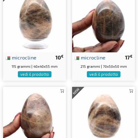
€
€
microcline
10
microcline
17
115 grammi | 40x40x55 mm
215 grammi | 70x50x50 mm
vedi il prodotto
vedi il prodotto
NEW