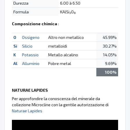
Durezza
6.00 à 6.50
Formula
KAlSi
O
3
8
Composizione chimica
:
O
Ossigeno
Altro non metallico
45.99%
Si
Silicio
metalloidi
30.27%
K
Potassio
Metallo alcalino
14.05%
Al
Alluminio
Pobre metal
9.69%
100%
NATURAE LAPIDES
Per approfondire la conoscenza del minerale da
collezione Microcline con la gentile autorizzazione di
Naturae Lapides