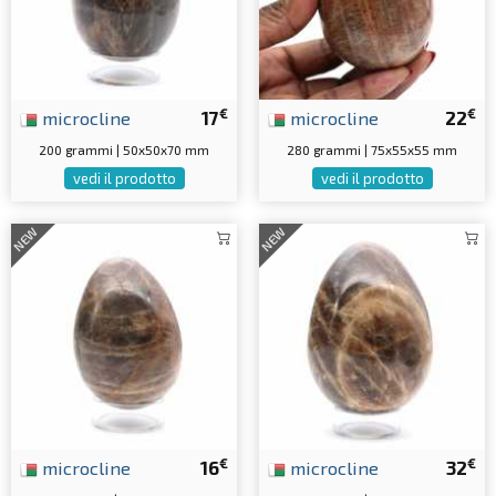
€
€
microcline
17
microcline
22
200 grammi | 50x50x70 mm
280 grammi | 75x55x55 mm
vedi il prodotto
vedi il prodotto
NEW
NEW
€
€
microcline
16
microcline
32