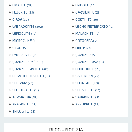
»
»
EMATITE
EPIDOTE
(18)
(20)
»
»
FLUORITE
GARNIÈRITE
(25)
(23)
»
»
GIADA
GOETHITE
(20)
(26)
»
»
LABRADORITE
LEGNO PIETRIFICATO
(202)
(12)
»
»
LEPIDOLITE
MALACHITE
(10)
(12)
»
»
MICROCLINE
ORTOCERA
(301)
(54)
»
»
OTODUS
PIRITE
(30)
(26)
»
»
PYROLUSITE
QUARZO
(31)
(165)
»
»
QUARZO FUMÉ
QUARZO ROSA
(105)
(56)
»
»
QUARZO SBIADITO
RHODONITE
(40)
(25)
»
»
ROSA DEL DESERTO
SALE ROSA
(35)
(42)
»
»
SEPTARIA
SHUNGITE
(26)
(80)
»
»
SPETTROLITE
SPHALERITE
(11)
(15)
»
»
TORMALINA
VANADINITE
(98)
(39)
»
»
ARAGONITE
AZZURRITE
(13)
(58)
»
TRILOBITE
(23)
BLOG - NOTIZIA