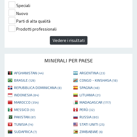
Speciali
Nuovo
Parti di alta qualità
Prodotti professionali
Vedere i risultati
MINERALI PER PAESE
AFGHANISTAN
ARGENTINA
(44)
(23)
BRASILE
CONGO - KINSHASA
(129)
(18)
REPUBBLICA DOMINICANA
SPAGNA
(8)
(48)
INDONESIA
LITUANIA
(84)
(21)
MAROCCO
MADAGASCAR
(354)
(1717)
MESSICO
PERÙ
(51)
(32)
PAKISTAN
RUSSIA
(67)
(80)
TUNISIA
STATI UNITI
(14)
(25)
SUDAFRICA
ZIMBABWE
(7)
(6)