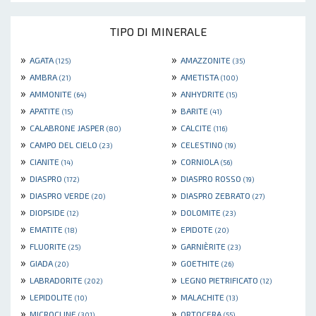
TIPO DI MINERALE
»
»
AGATA
AMAZZONITE
(125)
(35)
»
»
AMBRA
AMETISTA
(21)
(100)
»
»
AMMONITE
ANHYDRITE
(64)
(15)
»
»
APATITE
BARITE
(15)
(41)
»
»
CALABRONE JASPER
CALCITE
(80)
(116)
»
»
CAMPO DEL CIELO
CELESTINO
(23)
(19)
»
»
CIANITE
CORNIOLA
(14)
(56)
»
»
DIASPRO
DIASPRO ROSSO
(172)
(19)
»
»
DIASPRO VERDE
DIASPRO ZEBRATO
(20)
(27)
»
»
DIOPSIDE
DOLOMITE
(12)
(23)
»
»
EMATITE
EPIDOTE
(18)
(20)
»
»
FLUORITE
GARNIÈRITE
(25)
(23)
»
»
GIADA
GOETHITE
(20)
(26)
»
»
LABRADORITE
LEGNO PIETRIFICATO
(202)
(12)
»
»
LEPIDOLITE
MALACHITE
(10)
(13)
»
»
MICROCLINE
ORTOCERA
(301)
(55)