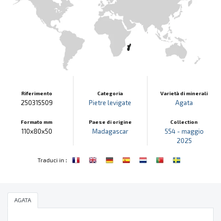
Riferimento
Categoria
Varietà di minerali
250315509
Pietre levigate
Agata
Formato mm
Paese di origine
Collection
110x80x50
Madagascar
554 - maggio
2025
:
Traduci in
AGATA