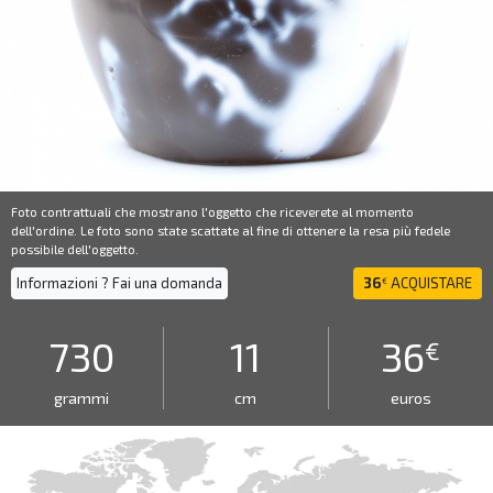
Foto contrattuali che mostrano l'oggetto che riceverete al momento
dell'ordine. Le foto sono state scattate al fine di ottenere la resa più fedele
possibile dell'oggetto.
Informazioni ? Fai una domanda
36
ACQUISTARE
€
730
11
36
€
grammi
cm
euros