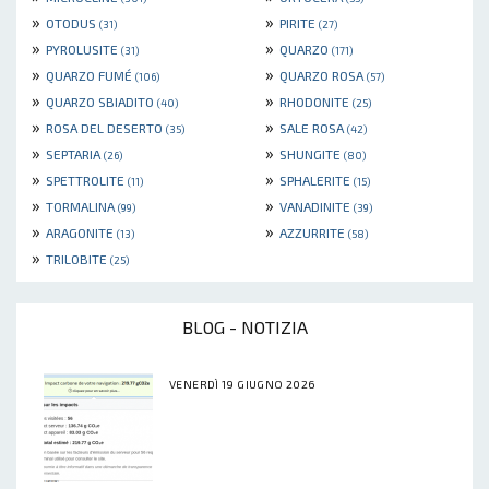
»
»
OTODUS
PIRITE
(31)
(27)
»
»
PYROLUSITE
QUARZO
(31)
(171)
»
»
QUARZO FUMÉ
QUARZO ROSA
(106)
(57)
»
»
QUARZO SBIADITO
RHODONITE
(40)
(25)
»
»
ROSA DEL DESERTO
SALE ROSA
(35)
(42)
»
»
SEPTARIA
SHUNGITE
(26)
(80)
»
»
SPETTROLITE
SPHALERITE
(11)
(15)
»
»
TORMALINA
VANADINITE
(99)
(39)
»
»
ARAGONITE
AZZURRITE
(13)
(58)
»
TRILOBITE
(25)
BLOG - NOTIZIA
VENERDÌ 19 GIUGNO 2026