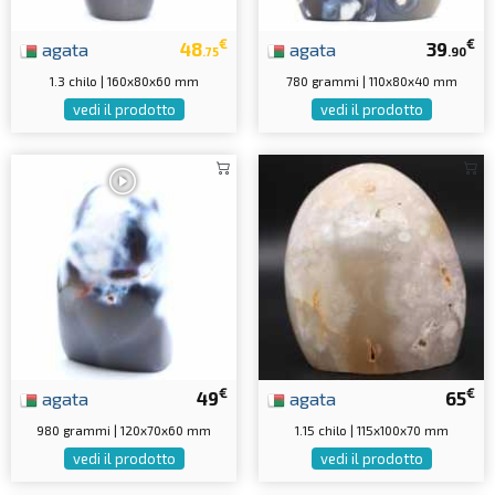
€
€
agata
48
agata
39
.75
.90
1.3 chilo | 160x80x60 mm
780 grammi | 110x80x40 mm
vedi il prodotto
vedi il prodotto
€
€
agata
49
agata
65
980 grammi | 120x70x60 mm
1.15 chilo | 115x100x70 mm
vedi il prodotto
vedi il prodotto