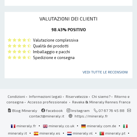
VALUTAZIONI DEI CLIENTI
98.43% POSITIVO
Valutazione complessiva
Qualità dei prodotti
Imballaggio e pacchi
Spedizione e consegna
VEDI TUTTE LE RECENSIONI
Condizioni
•
Informazioni legali
•
Riservatezza
•
Chi siamo?
•
Ritorno e
consegna
•
Accesso professionale
• Ravaka
&
Mineraly Rennes France
Blog Mineraly
Facebook
Instagram
07 67 76 45 88
contact@mineraly.it
https://mineraly.fr
•
•
•
mineraly.fr
mineraly.co.uk
mineraly.com.de
•
•
•
•
mineraly.it
mineraly.es
mineraly.nl
mineraly.pt