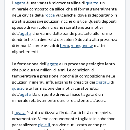
L'
agata
è una varietà microcristallina di
quarzo
, un
minerale composto da silice, che si forma generalmente
nelle cavità delle
rocce
vulcaniche, dove si depositano in
strati successivi soluzioni ricche di silice. Questi depositi,
spesso di vari colori, creano i caratteristici motivi
dell'
agata
, che vanno dalle bande parallele alle forme
dendritiche. La diversità dei colori è dovuta alla presenza
di impurità come ossidi di
ferro
,
manganese
o altri
oligoelementi.
La formazione dell'
agata
è un processo geologico lento
che può durare milioni di anni. Le condizioni di
temperatura e pressione, nonché la composizione delle
soluzioni minerali, influenzano la crescita dei
cristalli
di
quarzo
e la formazione dei motivi caratteristici
dell'
agata
. Da un punto di vista fisico l’agata è un
minerale relativamente duro e resistente all’usura.
L'
agata
è stata utilizzata fin dall'antichità come pietra
ornamentale. Viene comunemente tagliato in cabochon
per realizzare
gioielli
, ma viene utilizzato anche per