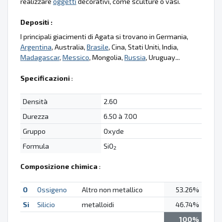
realizzare
oggetti
decorativi, come sculture o vasi.
Depositi :
I principali giacimenti di Agata si trovano in Germania,
Argentina
, Australia,
Brasile
, Cina, Stati Uniti, India,
Madagascar
,
Messico
, Mongolia,
Russia
, Uruguay...
Specificazioni
:
Densità
2.60
Durezza
6.50 à 7.00
Gruppo
Oxyde
Formula
SiO
2
Composizione chimica
:
O
Ossigeno
Altro non metallico
53.26%
Si
Silicio
metalloidi
46.74%
100%