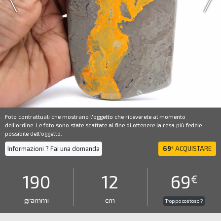
Foto contrattuali che mostrano l'oggetto che riceverete al momento
dell'ordine. Le foto sono state scattate al fine di ottenere la resa più fedele
possibile dell'oggetto.
Informazioni ? Fai una domanda
69
ACQUISTARE
€
190
12
69
€
grammi
cm
Troppo costoso ?