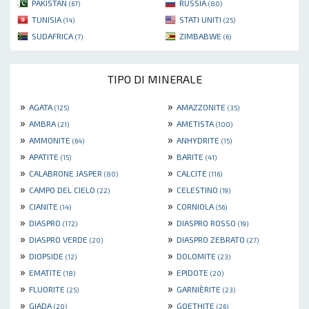
PAKISTAN
RUSSIA
(67)
(80)
TUNISIA
STATI UNITI
(14)
(25)
SUDAFRICA
ZIMBABWE
(7)
(6)
TIPO DI MINERALE
»
»
AGATA
AMAZZONITE
(125)
(35)
»
»
AMBRA
AMETISTA
(21)
(100)
»
»
AMMONITE
ANHYDRITE
(64)
(15)
»
»
APATITE
BARITE
(15)
(41)
»
»
CALABRONE JASPER
CALCITE
(80)
(116)
»
»
CAMPO DEL CIELO
CELESTINO
(22)
(19)
»
»
CIANITE
CORNIOLA
(14)
(56)
»
»
DIASPRO
DIASPRO ROSSO
(172)
(19)
»
»
DIASPRO VERDE
DIASPRO ZEBRATO
(20)
(27)
»
»
DIOPSIDE
DOLOMITE
(12)
(23)
»
»
EMATITE
EPIDOTE
(18)
(20)
»
»
FLUORITE
GARNIÈRITE
(25)
(23)
»
»
GIADA
GOETHITE
(20)
(26)