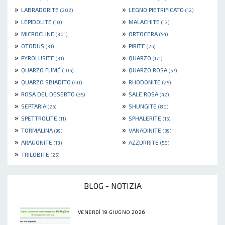
»
»
LABRADORITE
LEGNO PIETRIFICATO
(202)
(12)
»
»
LEPIDOLITE
MALACHITE
(10)
(13)
»
»
MICROCLINE
ORTOCERA
(301)
(54)
»
»
OTODUS
PIRITE
(31)
(26)
»
»
PYROLUSITE
QUARZO
(31)
(171)
»
»
QUARZO FUMÉ
QUARZO ROSA
(106)
(57)
»
»
QUARZO SBIADITO
RHODONITE
(40)
(25)
»
»
ROSA DEL DESERTO
SALE ROSA
(35)
(42)
»
»
SEPTARIA
SHUNGITE
(26)
(80)
»
»
SPETTROLITE
SPHALERITE
(11)
(15)
»
»
TORMALINA
VANADINITE
(99)
(39)
»
»
ARAGONITE
AZZURRITE
(13)
(58)
»
TRILOBITE
(25)
BLOG - NOTIZIA
VENERDÌ 19 GIUGNO 2026