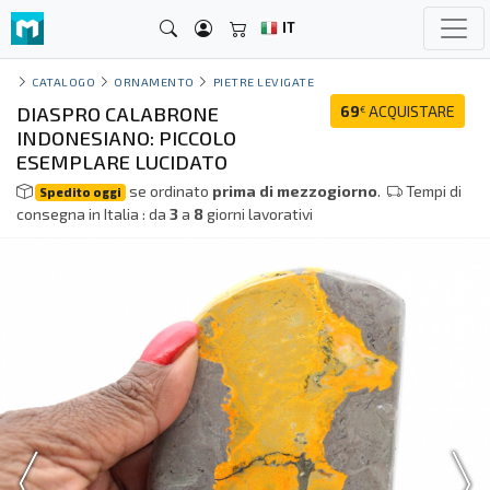
IT
CATALOGO
ORNAMENTO
PIETRE LEVIGATE
DIASPRO CALABRONE
69
ACQUISTARE
€
INDONESIANO: PICCOLO
ESEMPLARE LUCIDATO
se ordinato
prima di mezzogiorno
.
Tempi di
Spedito oggi
consegna in Italia : da
3
a
8
giorni lavorativi