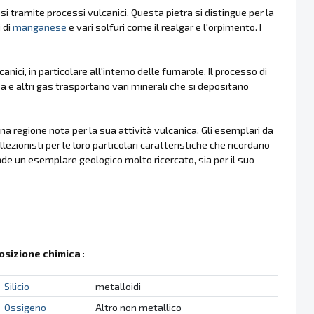
 tramite processi vulcanici. Questa pietra si distingue per la
i di
manganese
e vari solfuri come il realgar e l'orpimento. I
ici, in particolare all'interno delle fumarole. Il processo di
sa e altri gas trasportano vari minerali che si depositano
, una regione nota per la sua attività vulcanica. Gli esemplari da
ezionisti per le loro particolari caratteristiche che ricordano
nde un esemplare geologico molto ricercato, sia per il suo
sizione chimica
:
Silicio
metalloidi
Ossigeno
Altro non metallico