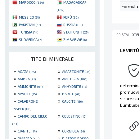
MAROCCO
MADAGASCAR
(354)
Formula
(1717)
MESSICO
PERÙ
(51)
(32)
PAKISTAN
RUSSIA
(67)
(80)
TUNISIA
STATI UNITI
(14)
(25)
CRISTALLOTE
SUDAFRICA
ZIMBABWE
(7)
(6)
LE VIRT
TIPO DI MINERALE
»
»
AGATA
AMAZZONITE
(125)
(35)
»
»
AMBRA
AMETISTA
(21)
(100)
»
»
determina
AMMONITE
ANHYDRITE
(64)
(15)
promuova 
»
»
APATITE
BARITE
(15)
(41)
sicurezza.
»
»
CALABRONE
CALCITE
(116)
Bumblebee
JASPER
(80)
»
»
CAMPO DEL CIELO
CELESTINO
(19)
(23)
»
»
CIANITE
CORNIOLA
(14)
(56)
»
»
DIASPRO
DIASPRO ROSSO
(172)