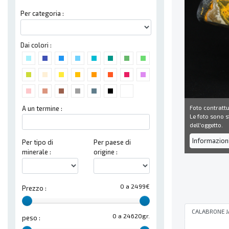
Per categoria :
Dai colori :
Foto contrattu
A un termine :
Le foto sono st
dell'oggetto.
Informazion
Per tipo di
Per paese di
minerale :
origine :
0 a 2499€
Prezzo :
CALABRONE J
0 a 24620gr.
peso :