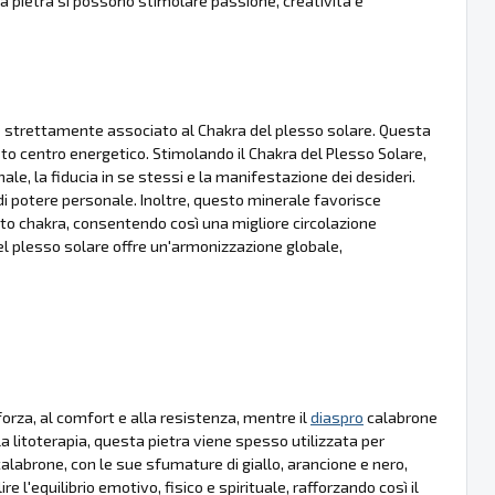
 pietra si possono stimolare passione, creatività e
 è strettamente associato al Chakra del plesso solare. Questa
to centro energetico. Stimolando il Chakra del Plesso Solare,
e, la fiducia in se stessi e la manifestazione dei desideri.
 di potere personale. Inoltre, questo minerale favorisce
to chakra, consentendo così una migliore circolazione
del plesso solare offre un'armonizzazione globale,
orza, al comfort e alla resistenza, mentre il
diaspro
calabrone
la litoterapia, questa pietra viene spesso utilizzata per
alabrone, con le sue sfumature di giallo, arancione e nero,
ire l'equilibrio emotivo, fisico e spirituale, rafforzando così il