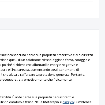
e riconosciuto per le sue proprietà protettive e di sicurezza
ricordano quelli di un calabrone, simboleggiano forza, coraggio e
oiché si ritiene che allontani le energie negative e
aure e l'insicurezza, aumentando così i sentimenti di
 il che aiuta a rafforzare la protezione generale. Pertanto,
e proteggersi, sia emotivamente che fisicamente.
ilità. È noto per le sue proprietà riequilibranti e
ibrio emotivo e fisico. Nella litoterapia, il
diaspro
Bumblebee