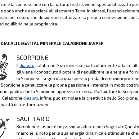
to e la connessione con la natura. Inoltre, viene spesso utilizzato per 
he sono anche associate all’elemento Terra. In sintesi, l'associazione
one per coloro che desiderano rafforzare la propria connessione con l
ed equilibrio nella propria vita.
ODIACALI LEGATI AL MINERALE CALABRONE JASPER
SCORPIONE
Il
diaspro
Calabrone è un minerale particolarmente adatto alle 
gli viene riconosciuto il potere di riequilibrare le energie e f
lo Scorpione, segno d'acqua spesso preda di emozioni profond
o Scorpione a canalizzare la propria passione e intensità in modo costru
 due qualità che lo Scorpione apprezza e ricerca. Può aiutare lo Scorpion
a. Calabrone
diaspro
, infine, può stimolare la creatività dello Scorpio
pacità di trasformazione.
SAGITTARIO
Bumblebee Jasper è un prezioso alleato per i Sagittari. Questo 
marrone, è noto per la sua energia dinamica e stimolante che