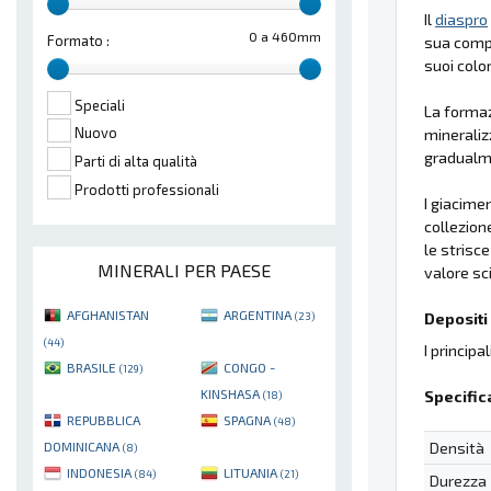
Il
diaspro
0 a 460mm
Formato :
sua comp
suoi color
Speciali
La formaz
Nuovo
mineraliz
gradualme
Parti di alta qualità
Prodotti professionali
I giacime
collezion
le strisc
MINERALI PER PAESE
valore sc
AFGHANISTAN
ARGENTINA
Depositi 
(23)
(44)
I principa
BRASILE
CONGO -
(129)
KINSHASA
Specific
(18)
REPUBBLICA
SPAGNA
(48)
Densità
DOMINICANA
(8)
INDONESIA
LITUANIA
(84)
(21)
Durezza