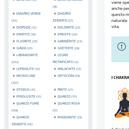
viene spe
(19)
anche per
»
»
DIASPRO VERDE
DIASPRO
questo mi
naturale.
ZEBRATO
(20)
(27)
»
»
vita.
DIOPSIDE
DOLOMITE
(12)
(23)
»
»
EMATITE
EPIDOTE
(18)
(20)
»
»
FLUORITE
GARNIÈRITE
(25)
(23)
»
»
GIADA
GOETHITE
(20)
(26)
»
»
LABRADORITE
LEGNO
PIETRIFICATO
(202)
(12)
»
»
LEPIDOLITE
MALACHITE
(10)
(13)
»
»
MICROCLINE
ORTOCERA
(55)
I CHAKR
(301)
»
»
OTODUS
PIRITE
(31)
(27)
»
»
PYROLUSITE
QUARZO
(31)
(171)
»
»
QUARZO FUMÉ
QUARZO ROSA
(106)
(57)
»
»
QUARZO
RHODONITE
(25)
SBIADITO
(40)