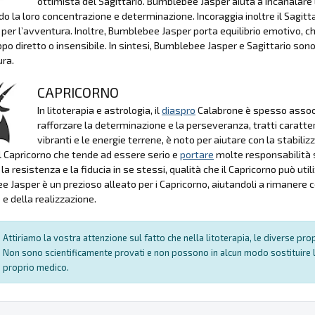
ottimista del Sagittario. Bumblebee Jasper aiuta a incanalare l
do la loro concentrazione e determinazione. Incoraggia inoltre il Sagit
 per l’avventura. Inoltre, Bumblebee Jasper porta equilibrio emotivo, ch
ppo diretto o insensibile. In sintesi, Bumblebee Jasper e Sagittario so
ra.
CAPRICORNO
In litoterapia e astrologia, il
diaspro
Calabrone è spesso associa
rafforzare la determinazione e la perseveranza, tratti caratte
vibranti e le energie terrene, è noto per aiutare con la stabili
 il Capricorno che tende ad essere serio e
portare
molte responsabilità s
la resistenza e la fiducia in se stessi, qualità che il Capricorno può util
 Jasper è un prezioso alleato per i Capricorno, aiutandoli a rimanere con
e della realizzazione.
Attiriamo la vostra attenzione sul fatto che nella litoterapia, le diverse pr
Non sono scientificamente provati e non possono in alcun modo sostituire l
proprio medico.