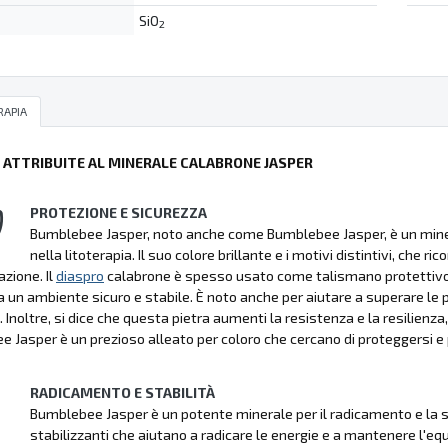
SiO
2
RAPIA
Ù ATTRIBUITE AL MINERALE CALABRONE JASPER
PROTEZIONE E SICUREZZA
Bumblebee Jasper, noto anche come Bumblebee Jasper, è un mineral
nella litoterapia. Il suo colore brillante e i motivi distintivi, che 
zione. Il
diaspro
calabrone è spesso usato come talismano protettivo, p
un ambiente sicuro e stabile. È noto anche per aiutare a superare le p
 Inoltre, si dice che questa pietra aumenti la resistenza e la resilienza,
 Jasper è un prezioso alleato per coloro che cercano di proteggersi 
RADICAMENTO E STABILITÀ
Bumblebee Jasper è un potente minerale per il radicamento e la stab
stabilizzanti che aiutano a radicare le energie e a mantenere l'equil