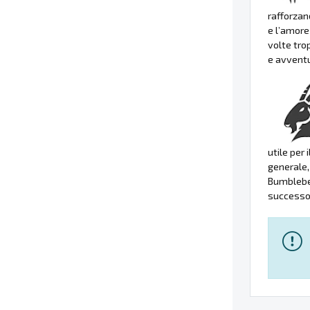
rafforzan
e l’amore
volte tro
e avventu
utile per
generale, 
Bumblebee
successo 