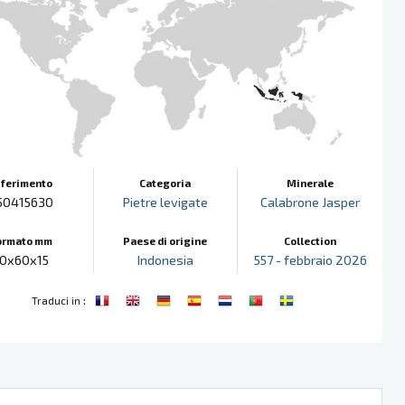
iferimento
Categoria
Minerale
50415630
Pietre levigate
Calabrone Jasper
ormato mm
Paese di origine
Collection
70x60x15
Indonesia
557 - febbraio 2026
:
Traduci in