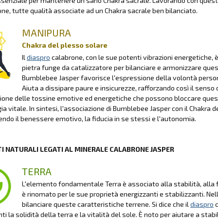
essenziale per mantenere un sano Chakra sacrale. Lavorando con questa
ne, tutte qualità associate ad un Chakra sacrale ben bilanciato.
MANIPURA
Chakra del plesso solare
Il
diaspro
calabrone, con le sue potenti vibrazioni energetiche,
pietra funge da catalizzatore per bilanciare e armonizzare ques
Bumblebee Jasper favorisce l'espressione della volontà personal
Aiuta a dissipare paure e insicurezze, rafforzando così il senso
zione delle tossine emotive ed energetiche che possono bloccare ques
gia vitale. In sintesi, l'associazione di Bumblebee Jasper con il Chakra 
do il benessere emotivo, la fiducia in se stessi e l'autonomia.
I NATURALI LEGATI AL MINERALE CALABRONE JASPER
TERRA
L'elemento fondamentale Terra è associato alla stabilità, alla f
è rinomato per le sue proprietà energizzanti e stabilizzanti. Nel
bilanciare queste caratteristiche terrene. Si dice che il
diaspro
c
i la solidità della terra e la vitalità del sole. È noto per aiutare a stabil