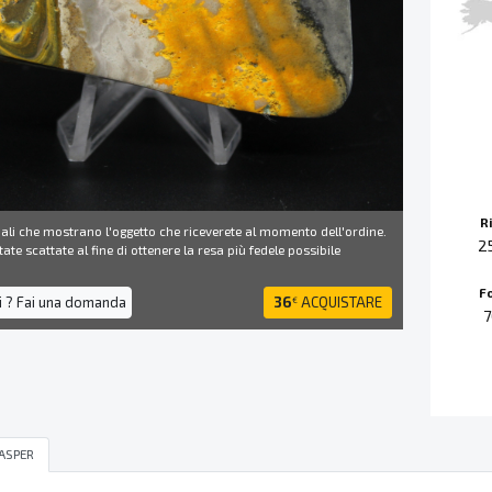
R
ali che mostrano l'oggetto che riceverete al momento dell'ordine.
2
ate scattate al fine di ottenere la resa più fedele possibile
F
i ? Fai una domanda
36
ACQUISTARE
€
ASPER