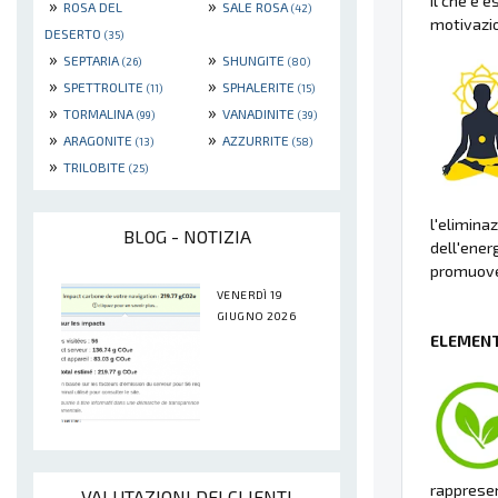
il che è 
»
»
ROSA DEL
SALE ROSA
(42)
motivazio
DESERTO
(35)
»
»
SEPTARIA
SHUNGITE
(26)
(80)
»
»
SPETTROLITE
SPHALERITE
(11)
(15)
»
»
TORMALINA
VANADINITE
(99)
(39)
»
»
ARAGONITE
AZZURRITE
(13)
(58)
»
TRILOBITE
(25)
l'elimina
BLOG - NOTIZIA
dell'ener
promuoven
VENERDÌ 19
GIUGNO 2026
ELEMENT
rappresent
VALUTAZIONI DEI CLIENTI