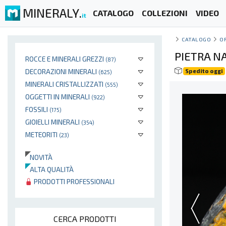
MINERALY.
CATALOGO
COLLEZIONI
VIDEO
it
CATALOGO
O
PIETRA N
ROCCE E MINERALI GREZZI
(87)
DECORAZIONI MINERALI
Spedito oggi
(625)
MINERALI CRISTALLIZZATI
(555)
OGGETTI IN MINERALI
(922)
FOSSILI
(175)
GIOIELLI MINERALI
(354)
METEORITI
(23)
NOVITÀ
ALTA QUALITÀ
PRODOTTI PROFESSIONALI
CERCA PRODOTTI