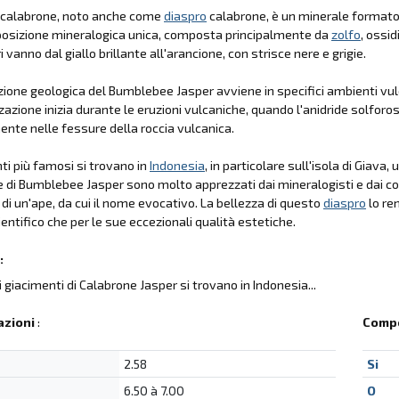
calabrone, noto anche come
diaspro
calabrone, è un minerale formatosi
osizione mineralogica unica, composta principalmente da
zolfo
, ossid
i vanno dal giallo brillante all'arancione, con strisce nere e grigie.
ione geologica del Bumblebee Jasper avviene in specifici ambienti vulcan
zazione inizia durante le eruzioni vulcaniche, quando l'anidride solforo
nte nelle fessure della roccia vulcanica.
nti più famosi si trovano in
Indonesia
, in particolare sull'isola di Giava
e di Bumblebee Jasper sono molto apprezzati dai mineralogisti e dai coll
e di un'ape, da cui il nome evocativo. La bellezza di questo
diaspro
lo re
ientifico che per le sue eccezionali qualità estetiche.
:
li giacimenti di Calabrone Jasper si trovano in Indonesia...
azioni
:
Compo
2.58
Si
6.50 à 7.00
O