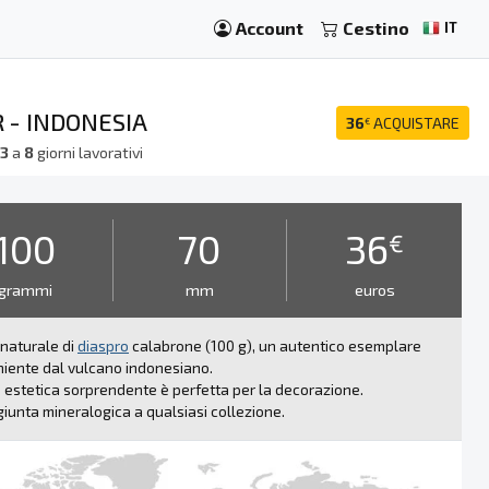
Account
Cestino
IT
 - INDONESIA
36
ACQUISTARE
€
a
3
a
8
giorni lavorativi
100
70
36
€
grammi
mm
euros
 naturale di
diaspro
calabrone (100 g), un autentico esemplare
iente dal vulcano indonesiano.
 estetica sorprendente è perfetta per la decorazione.
iunta mineralogica a qualsiasi collezione.