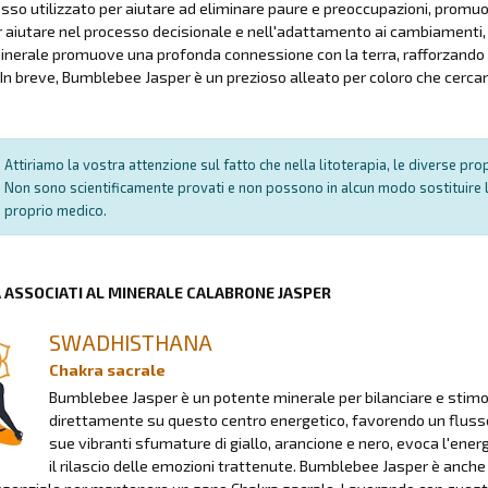
sso utilizzato per aiutare ad eliminare paure e preoccupazioni, promuo
 aiutare nel processo decisionale e nell'adattamento ai cambiamenti, pr
nerale promuove una profonda connessione con la terra, rafforzando 
 In breve, Bumblebee Jasper è un prezioso alleato per coloro che cercano
Attiriamo la vostra attenzione sul fatto che nella litoterapia, le diverse pr
Non sono scientificamente provati e non possono in alcun modo sostituire l
proprio medico.
A ASSOCIATI AL MINERALE CALABRONE JASPER
SWADHISTHANA
Chakra sacrale
Bumblebee Jasper è un potente minerale per bilanciare e stimol
direttamente su questo centro energetico, favorendo un flusso 
sue vibranti sfumature di giallo, arancione e nero, evoca l'energ
il rilascio delle emozioni trattenute. Bumblebee Jasper è anche 