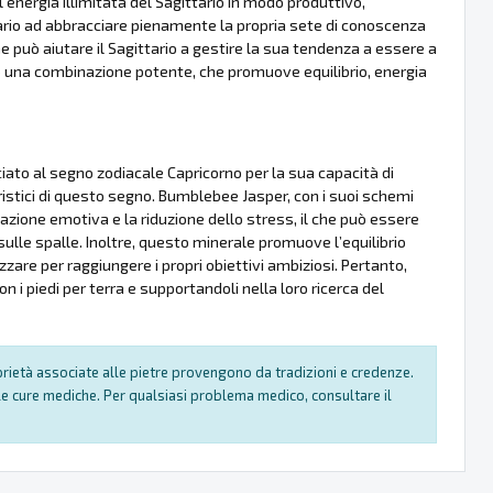
'energia illimitata del Sagittario in modo produttivo,
tario ad abbracciare pienamente la propria sete di conoscenza
e può aiutare il Sagittario a gestire la sua tendenza a essere a
no una combinazione potente, che promuove equilibrio, energia
to al segno zodiacale Capricorno per la sua capacità di
ristici di questo segno. Bumblebee Jasper, con i suoi schemi
zzazione emotiva e la riduzione dello stress, il che può essere
ulle spalle. Inoltre, questo minerale promuove l’equilibrio
izzare per raggiungere i propri obiettivi ambiziosi. Pertanto,
 i piedi per terra e supportandoli nella loro ricerca del
oprietà associate alle pietre provengono da tradizioni e credenze.
e cure mediche. Per qualsiasi problema medico, consultare il