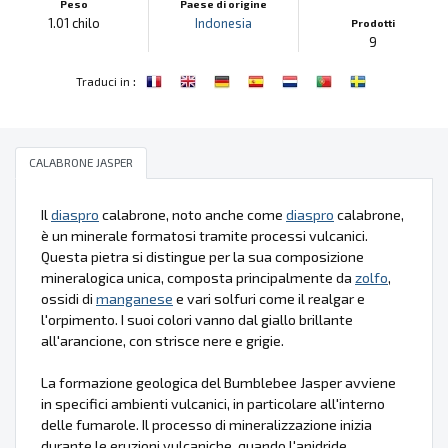
Peso
Paese di origine
1.01 chilo
Indonesia
Prodotti
9
:
Traduci in
CALABRONE JASPER
Il
diaspro
calabrone, noto anche come
diaspro
calabrone,
è un minerale formatosi tramite processi vulcanici.
Questa pietra si distingue per la sua composizione
mineralogica unica, composta principalmente da
zolfo
,
ossidi di
manganese
e vari solfuri come il realgar e
l'orpimento. I suoi colori vanno dal giallo brillante
all'arancione, con strisce nere e grigie.
La formazione geologica del Bumblebee Jasper avviene
in specifici ambienti vulcanici, in particolare all'interno
delle fumarole. Il processo di mineralizzazione inizia
durante le eruzioni vulcaniche, quando l'anidride