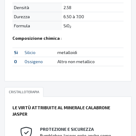
Densità
2.58
Durezza
6.50 à 7.00
Formula
SiO
2
Composizione chimica
:
Si
Silicio
metalloidi
O
Ossigeno
Altro non metallico
CRISTALLOTERAPIA
LE VIRTÙ ATTRIBUITE AL MINERALE CALABRONE
JASPER
PROTEZIONE E SICUREZZA
Bumblebee Jasper, noto anche come