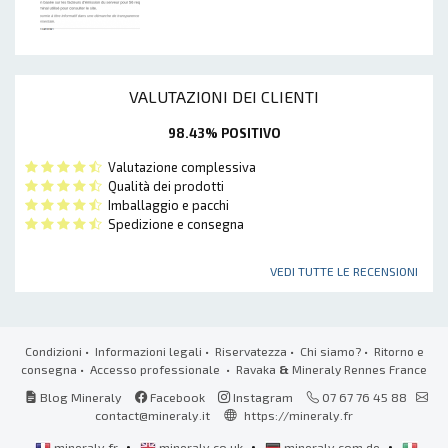
VALUTAZIONI DEI CLIENTI
98.43% POSITIVO
Valutazione complessiva
Qualità dei prodotti
Imballaggio e pacchi
Spedizione e consegna
VEDI TUTTE LE RECENSIONI
Condizioni
•
Informazioni legali
•
Riservatezza
•
Chi siamo?
•
Ritorno e
consegna
•
Accesso professionale
• Ravaka
&
Mineraly Rennes France
Blog Mineraly
Facebook
Instagram
07 67 76 45 88
contact@mineraly.it
https://mineraly.fr
•
•
•
mineraly.fr
mineraly.co.uk
mineraly.com.de