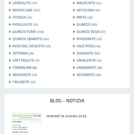
»
»
LEPIDOLITE
MALACHITE
(10)
(12)
»
»
MICROCLINE
ORTOCERA
(301)
(54)
»
»
OTODUS
PIRITE
(31)
(26)
»
»
PYROLUSITE
QUARZO
(31)
(165)
»
»
QUARZO FUMÉ
QUARZO ROSA
(106)
(57)
»
»
QUARZO SBIADITO
RHODONITE
(40)
(25)
»
»
ROSA DEL DESERTO
SALE ROSA
(35)
(42)
»
»
SEPTARIA
SHUNGITE
(26)
(80)
»
»
SPETTROLITE
SPHALERITE
(11)
(15)
»
»
TORMALINA
VANADINITE
(99)
(39)
»
»
ARAGONITE
AZZURRITE
(13)
(58)
»
TRILOBITE
(25)
BLOG - NOTIZIA
VENERDÌ 19 GIUGNO 2026