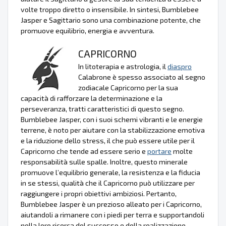
volte troppo diretto o insensibile. In sintesi, Bumblebee
Jasper e Sagittario sono una combinazione potente, che
promuove equilibrio, energia e avventura.
CAPRICORNO
In litoterapia e astrologia, il
diaspro
Calabrone è spesso associato al segno
zodiacale Capricorno per la sua
capacità di rafforzare la determinazione e la
perseveranza, tratti caratteristici di questo segno.
Bumblebee Jasper, con i suoi schemi vibranti e le energie
terrene, è noto per aiutare con la stabilizzazione emotiva
e la riduzione dello stress, il che può essere utile per il
Capricorno che tende ad essere serio e
portare
molte
responsabilità sulle spalle. Inoltre, questo minerale
promuove l’equilibrio generale, la resistenza e la fiducia
in se stessi, qualità che il Capricorno può utilizzare per
raggiungere i propri obiettivi ambiziosi. Pertanto,
Bumblebee Jasper è un prezioso alleato per i Capricorno,
aiutandoli a rimanere con i piedi per terra e supportandoli
nella loro ricerca del successo e della realizzazione.