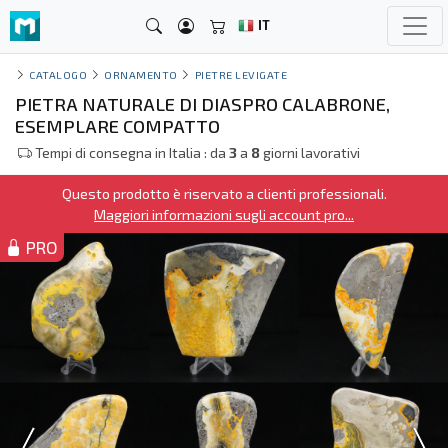
IT
CATALOGO
ORNAMENTO
PIETRE LEVIGATE
PIETRA NATURALE DI DIASPRO CALABRONE,
ESEMPLARE COMPATTO
Tempi di consegna in Italia : da
3
a
8
giorni lavorativi
Questo prodotto è riservato a clienti professionali.
Maggiori informazioni sugli account pro...
PRO