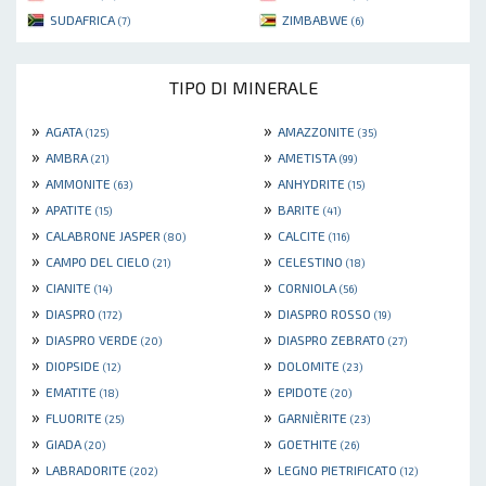
SUDAFRICA
ZIMBABWE
(7)
(6)
TIPO DI MINERALE
»
»
AGATA
AMAZZONITE
(125)
(35)
»
»
AMBRA
AMETISTA
(21)
(99)
»
»
AMMONITE
ANHYDRITE
(63)
(15)
»
»
APATITE
BARITE
(15)
(41)
»
»
CALABRONE JASPER
CALCITE
(80)
(116)
»
»
CAMPO DEL CIELO
CELESTINO
(21)
(18)
»
»
CIANITE
CORNIOLA
(14)
(56)
»
»
DIASPRO
DIASPRO ROSSO
(172)
(19)
»
»
DIASPRO VERDE
DIASPRO ZEBRATO
(20)
(27)
»
»
DIOPSIDE
DOLOMITE
(12)
(23)
»
»
EMATITE
EPIDOTE
(18)
(20)
»
»
FLUORITE
GARNIÈRITE
(25)
(23)
»
»
GIADA
GOETHITE
(20)
(26)
»
»
LABRADORITE
LEGNO PIETRIFICATO
(202)
(12)