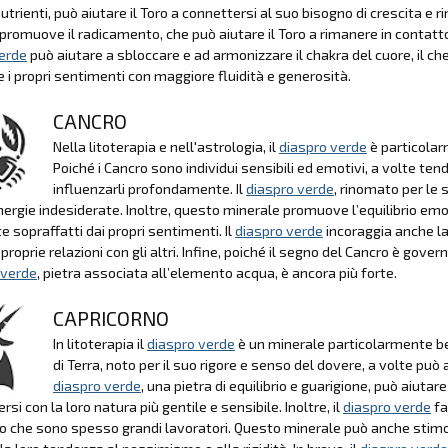
 nutrienti, può aiutare il Toro a connettersi al suo bisogno di crescita e
romuove il radicamento, che può aiutare il Toro a rimanere in contatto con
erde
può aiutare a sbloccare e ad armonizzare il chakra del cuore, il che 
 i propri sentimenti con maggiore fluidità e generosità.
CANCRO
Nella litoterapia e nell'astrologia, il
diaspro verde
è particolar
Poiché i Cancro sono individui sensibili ed emotivi, a volte te
influenzarli profondamente. Il
diaspro verde
, rinomato per le 
ergie indesiderate. Inoltre, questo minerale promuove l’equilibrio emo
e sopraffatti dai propri sentimenti. Il
diaspro verde
incoraggia anche la
proprie relazioni con gli altri. Infine, poiché il segno del Cancro è gov
 verde
, pietra associata all’elemento acqua, è ancora più forte.
CAPRICORNO
In litoterapia il
diaspro verde
è un minerale particolarmente ben
di Terra, noto per il suo rigore e senso del dovere, a volte pu
diaspro verde
, una pietra di equilibrio e guarigione, può aiuta
rsi con la loro natura più gentile e sensibile. Inoltre, il
diaspro verde
fa
o che sono spesso grandi lavoratori. Questo minerale può anche stimola