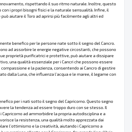
 rinnovamento, rispettando il suo ritmo naturale. Inoltre, questo
 i propri bisogni fisici e la naturale sensualità. Infine, il
può aiutare il Toro ad aprirsi più facilmente agli altri ed
mente benefico per le persone nate sotto il segno del Cancro.
ndono ad assorbire le energie negative circostanti, che possono
sue proprietà purificatrici e protettive, può aiutare a dissipare
tivo, una qualità essenziale per i Cancri che possono essere
 compassione e la pazienza, consentendo ai Cancro di gestire
ernato dalla Luna, che influenza l’acqua e le maree, il legame con
efico per i nati sotto il segno del Capricorno. Questo segno
ò avere la tendenza ad essere troppo duro con se stesso. Il
re i Capricorno ad ammorbidire la propria autodisciplina e a
vorisce la resistenza, una qualità molto apprezzata dai
re l’ottimismo e la creatività, aiutando i Capricorno a