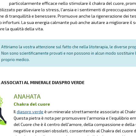
particolarmente efficace nello stimolare il chakra del cuore, prom
ilizzato per alleviare lo stress, l'ansia e i sentimenti di preoccupazi
e di tranquillità e benessere. Promuove anche la rigenerazione dei tes
o infortuni. La sua energia calmante può anche aiutare a migliorare il 
re la qualità della vita.
Attiriamo la vostra attenzione sul fatto che nella litoterapia, le diverse pr
Non sono scientificamente provati e non possono in alcun modo sostituire l
proprio medico.
A ASSOCIATI AL MINERALE DIASPRO VERDE
ANAHATA
Chakra del cuore
Il
diaspro verde
è un minerale strettamente associato al Chakra d
Questa pietra è nota per promuovere l'armonia e l'equilibrio e
del Cuore che è il centro dell'amore, della compassione e della sp
negative e pensieri obsoleti, consentendo al Chakra del cuore di