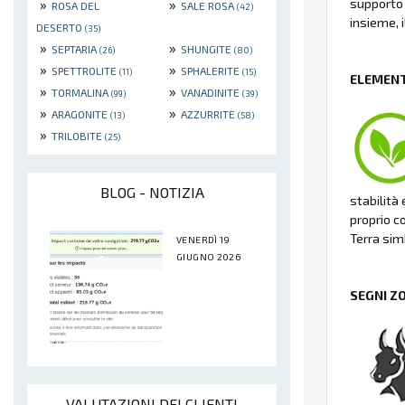
»
»
supporto 
ROSA DEL
SALE ROSA
(42)
insieme, i
DESERTO
(35)
»
»
SEPTARIA
SHUNGITE
(26)
(80)
»
»
SPETTROLITE
SPHALERITE
(11)
(15)
ELEMENT
»
»
TORMALINA
VANADINITE
(99)
(39)
»
»
ARAGONITE
AZZURRITE
(13)
(58)
»
TRILOBITE
(25)
BLOG - NOTIZIA
stabilità 
proprio c
Terra sim
VENERDÌ 19
GIUGNO 2026
SEGNI Z
VALUTAZIONI DEI CLIENTI