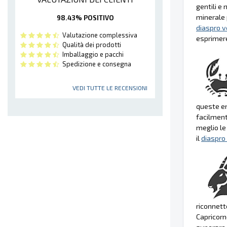
gentili e
minerale p
98.43% POSITIVO
diaspro v
Valutazione complessiva
esprimere
Qualità dei prodotti
Imballaggio e pacchi
Spedizione e consegna
VEDI TUTTE LE RECENSIONI
queste en
facilment
meglio le 
il
diaspro
riconnette
Capricorn