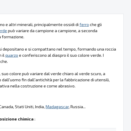
no e altri minerali, principalmente ossidi di
ferro
che gli
erde
può variare da campione a campione, a seconda
ua formazione.
i depositano e si compattano nel tempo, formando una roccia
 il
quarzo
e conferiscono al diaspro il suo colore verde. I
che.
l suo colore può variare dal verde chiaro al verde scuro, a
 dall'uomo fin dall'antichità per la fabbricazione di utensili,
ativa nella costruzione e come abrasivo.
 Canada, Stati Uniti, India,
Madagascar
, Russia...
sizione chimica
: