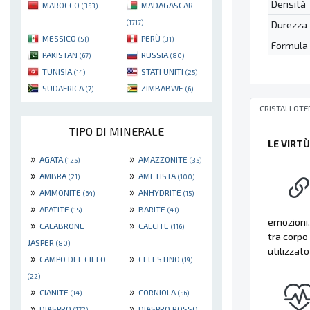
Densità
MAROCCO
MADAGASCAR
(353)
(1717)
Durezza
MESSICO
PERÙ
(51)
(31)
Formula
PAKISTAN
RUSSIA
(67)
(80)
TUNISIA
STATI UNITI
(14)
(25)
SUDAFRICA
ZIMBABWE
(7)
(6)
CRISTALLOTE
TIPO DI MINERALE
LE VIRT
»
»
AGATA
AMAZZONITE
(125)
(35)
»
»
AMBRA
AMETISTA
(21)
(100)
»
»
AMMONITE
ANHYDRITE
(64)
(15)
»
»
APATITE
BARITE
(15)
(41)
emozioni,
»
»
CALABRONE
CALCITE
(116)
tra corpo
JASPER
(80)
utilizzat
»
»
CAMPO DEL CIELO
CELESTINO
(19)
(22)
»
»
CIANITE
CORNIOLA
(14)
(56)
»
»
DIASPRO
DIASPRO ROSSO
(172)