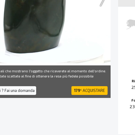
ali che mostrano l'oggetto che riceverete al momento dell'ordine.
ate scattate al fine di ottenere la resa più fedele possibile
R
2
i ? Fai una domanda
179
ACQUISTARE
€
F
23