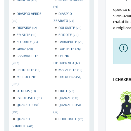
(19)
spesso ut
»
»
DIASPRO VERDE
DIASPRO
sensazion
ZEBRATO
(20)
(27)
malattie 
»
»
e migliora
DIOPSIDE
DOLOMITE
(12)
(23)
»
»
EMATITE
EPIDOTE
(18)
(20)
»
»
FLUORITE
GARNIÈRITE
(25)
(23)
»
»
GIADA
GOETHITE
(20)
(26)
»
»
LABRADORITE
LEGNO
PIETRIFICATO
(202)
(12)
»
»
LEPIDOLITE
MALACHITE
(10)
(13)
»
»
MICROCLINE
ORTOCERA
(54)
I CHAKR
(301)
»
»
OTODUS
PIRITE
(31)
(26)
»
»
PYROLUSITE
QUARZO
(31)
(171)
»
»
QUARZO FUMÉ
QUARZO ROSA
(106)
(57)
»
»
QUARZO
RHODONITE
(25)
SBIADITO
(40)