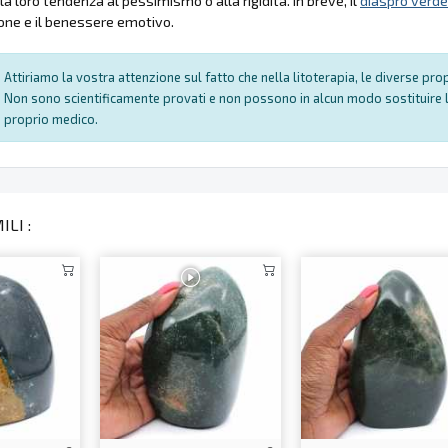
la loro tendenza al pessimismo o alla rigidità. In breve, il
diaspro verde
ione e il benessere emotivo.
Attiriamo la vostra attenzione sul fatto che nella litoterapia, le diverse pr
Non sono scientificamente provati e non possono in alcun modo sostituire l
proprio medico.
LI :