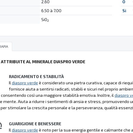
2.60
O
6.50 à 7.00
Si
SiO
2
RAPIA
Ù ATTRIBUITE AL MINERALE DIASPRO VERDE
RADICAMENTO E STABILITÀ
Il
diaspro verde
è considerato una pietra curativa, capace di riequi
fornisce aiuta a sentirsi radicati, stabili e sicuri nel proprio amb
 consentendo così una maggiore stabilità emotiva. Inoltre, il
diaspro v
 e mente. Aiuta a ridurre i sentimenti di ansia e stress, promuovendo u
o per stimolare la crescita personale e la perseveranza, qualità essenzi
GUARIGIONE E BENESSERE
Il
diaspro verde
è noto per la sua energia gentile e calmante che aiu