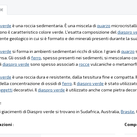
DE
 verde
è una roccia sedimentaria. È una miscela di
quarzo
microcristalli
ono il caratteristico colore verde. L'esatta composizione del
diaspro v
ente geologico in cui si è formato e dei minerali presenti durante la s
 verde
si forma in ambienti sedimentari ricchi di silice. I grani di
quarzo
s
sa. Gli ossidi di
ferro
, spesso presenti nei sedimenti, si mescolano con
di
diaspro verde
sono spesso associati a
rocce
vulcaniche o metamorfi
 verde
è una roccia dura e resistente, dalla tessitura fine e compatta. I
ella concentrazione di ossidi di
ferro
. Il
diaspro verde
è stato utilizzato
oggetti
decorativi. Il
diaspro verde
è utilizzato anche come pietra decor
:
li giacimenti di Diaspro verde si trovano in Sudafrica, Australia,
Brasile
,
azioni
:
Compo