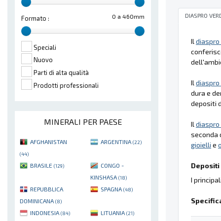
DIASPRO VER
0 a 460mm
Formato :
Il
diaspro
Speciali
conferisc
Nuovo
dell'ambi
Parti di alta qualità
Il
diaspro
Prodotti professionali
dura e den
depositi 
MINERALI PER PAESE
Il
diaspro
seconda d
AFGHANISTAN
ARGENTINA
(22)
gioielli
e
(44)
Depositi 
BRASILE
CONGO -
(129)
KINSHASA
(18)
I principa
REPUBBLICA
SPAGNA
(48)
Specific
DOMINICANA
(8)
INDONESIA
LITUANIA
(84)
(21)