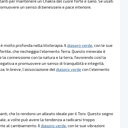
tanti per mantenere un Chakra del cuore forte e sano. Se usati
promuovere un senso di benessere e pace interiore.
è molto profonda nella litoterapia. Il
diaspro verde
, con le sue
 fertile, che riecheggia l'elemento Terra. Questo minerale è
e la connessione con la natura e la terra, favorendo così la
a negativa e promuovere un senso di tranquillità e integrità,
a. In breve, l’associazione del
diaspro verde
con l’elemento
ranti, che lo rendono un alleato ideale per il Toro. Questo segno
iale, a volte può avere la tendenza a radicarsi troppo
ente al cambiamento. Il
diaspro verde
, con le sue vibrazioni