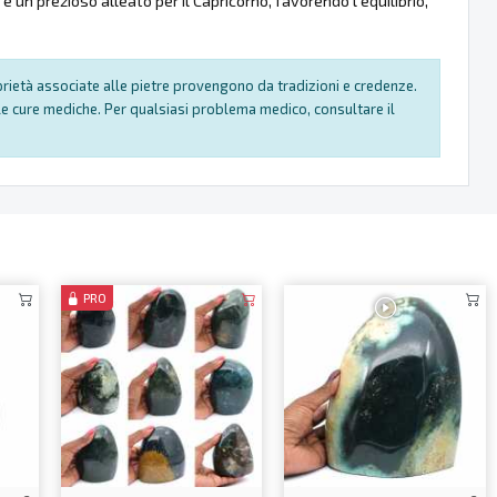
è un prezioso alleato per il Capricorno, favorendo l’equilibrio,
oprietà associate alle pietre provengono da tradizioni e credenze.
e cure mediche. Per qualsiasi problema medico, consultare il
PRO