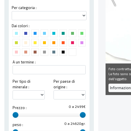
Per categoria :
Dai colori :
A un termine :
Foto contrattu
Le foto sono st
dell'oggetto.
Per tipo di
Per paese di
minerale :
origine :
Informazion
0 a 2499€
Prezzo :
0 a 24620gr.
peso :