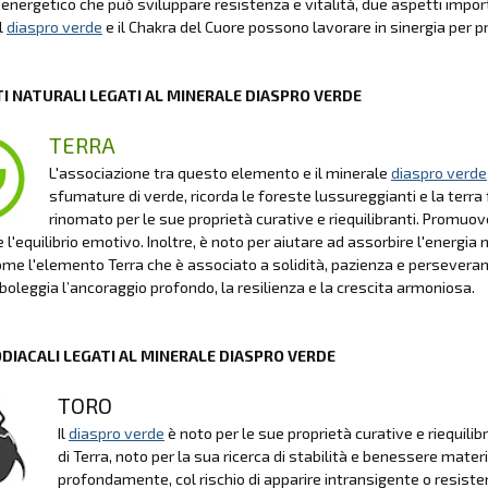
energetico che può sviluppare resistenza e vitalità, due aspetti impor
l
diaspro verde
e il Chakra del Cuore possono lavorare in sinergia per 
I NATURALI LEGATI AL MINERALE DIASPRO VERDE
TERRA
L'associazione tra questo elemento e il minerale
diaspro verde
sfumature di verde, ricorda le foreste lussureggianti e la terra
rinomato per le sue proprietà curative e riequilibranti. Promuov
e l'equilibrio emotivo. Inoltre, è noto per aiutare ad assorbire l'energi
ome l'elemento Terra che è associato a solidità, pazienza e perseveranz
boleggia l’ancoraggio profondo, la resilienza e la crescita armoniosa.
ODIACALI LEGATI AL MINERALE DIASPRO VERDE
TORO
Il
diaspro verde
è noto per le sue proprietà curative e riequilib
di Terra, noto per la sua ricerca di stabilità e benessere mater
profondamente, col rischio di apparire intransigente o resist