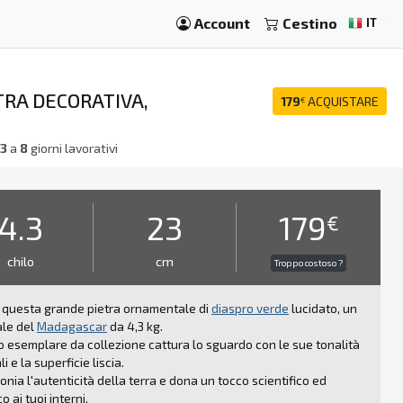
Account
Cestino
IT
TRA DECORATIVA,
179
ACQUISTARE
€
a
3
a
8
giorni lavorativi
4.3
23
179
€
chilo
cm
Troppo costoso ?
 questa grande pietra ornamentale di
diaspro verde
lucidato, un
ale del
Madagascar
da 4,3 kg.
 esemplare da collezione cattura lo sguardo con le sue tonalità
i e la superficie liscia.
onia l'autenticità della terra e dona un tocco scientifico ed
o ai tuoi interni.