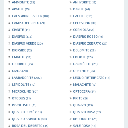
»
»
AMMONITE
ANHYDRITE
(63)
(15)
»
»
APATITE
BARITE
(15)
(41)
»
»
CALABRONE JASPER
CALCITE
(80)
(116)
»
»
CAMPO DEL CIELO
CELESTINO
(21)
(18)
»
»
CIANITE
CORNIOLA
(14)
(56)
»
»
DIASPRO
DIASPRO ROSSO
(172)
(19)
»
»
DIASPRO VERDE
DIASPRO ZEBRATO
(20)
(27)
»
»
DIOPSIDE
DOLOMITE
(12)
(23)
»
»
EMATITE
EPIDOTE
(18)
(20)
»
»
FLUORITE
GARNIÈRITE
(25)
(23)
»
»
GIADA
GOETHITE
(20)
(26)
»
»
LABRADORITE
LEGNO PIETRIFICATO
(202)
(12)
»
»
LEPIDOLITE
MALACHITE
(10)
(12)
»
»
MICROCLINE
ORTOCERA
(301)
(54)
»
»
OTODUS
PIRITE
(31)
(26)
»
»
PYROLUSITE
QUARZO
(31)
(165)
»
»
QUARZO FUMÉ
QUARZO ROSA
(106)
(57)
»
»
QUARZO SBIADITO
RHODONITE
(40)
(25)
»
»
ROSA DEL DESERTO
SALE ROSA
(35)
(42)