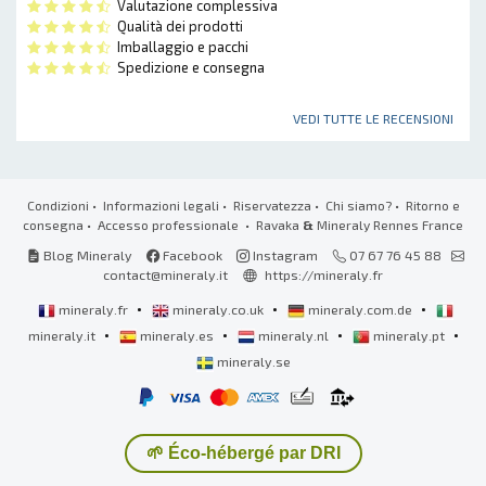
Valutazione complessiva
Qualità dei prodotti
Imballaggio e pacchi
Spedizione e consegna
VEDI TUTTE LE RECENSIONI
Condizioni
•
Informazioni legali
•
Riservatezza
•
Chi siamo?
•
Ritorno e
consegna
•
Accesso professionale
• Ravaka
&
Mineraly Rennes France
Blog Mineraly
Facebook
Instagram
07 67 76 45 88
contact@mineraly.it
https://mineraly.fr
•
•
•
mineraly.fr
mineraly.co.uk
mineraly.com.de
•
•
•
•
mineraly.it
mineraly.es
mineraly.nl
mineraly.pt
mineraly.se
🌱 Éco-hébergé par DRI