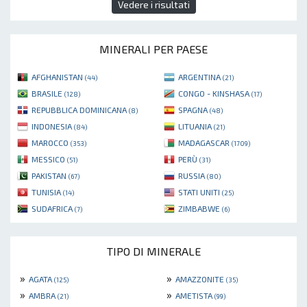
Vedere i risultati
MINERALI PER PAESE
AFGHANISTAN
ARGENTINA
(44)
(21)
BRASILE
CONGO - KINSHASA
(128)
(17)
REPUBBLICA DOMINICANA
SPAGNA
(8)
(48)
INDONESIA
LITUANIA
(84)
(21)
MAROCCO
MADAGASCAR
(353)
(1709)
MESSICO
PERÙ
(51)
(31)
PAKISTAN
RUSSIA
(67)
(80)
TUNISIA
STATI UNITI
(14)
(25)
SUDAFRICA
ZIMBABWE
(7)
(6)
TIPO DI MINERALE
»
»
AGATA
AMAZZONITE
(125)
(35)
»
»
AMBRA
AMETISTA
(21)
(99)