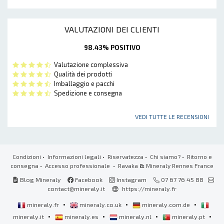
VALUTAZIONI DEI CLIENTI
98.43% POSITIVO
Valutazione complessiva
Qualità dei prodotti
Imballaggio e pacchi
Spedizione e consegna
VEDI TUTTE LE RECENSIONI
Condizioni
•
Informazioni legali
•
Riservatezza
•
Chi siamo?
•
Ritorno e
consegna
•
Accesso professionale
• Ravaka
&
Mineraly Rennes France
Blog Mineraly
Facebook
Instagram
07 67 76 45 88
contact@mineraly.it
https://mineraly.fr
•
•
•
mineraly.fr
mineraly.co.uk
mineraly.com.de
•
•
•
•
mineraly.it
mineraly.es
mineraly.nl
mineraly.pt