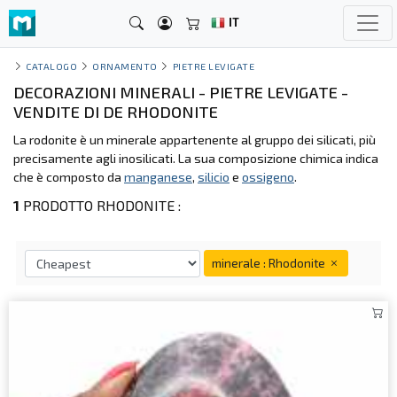
IT
CATALOGO
ORNAMENTO
PIETRE LEVIGATE
DECORAZIONI MINERALI - PIETRE LEVIGATE -
VENDITE DI DE RHODONITE
La rodonite è un minerale appartenente al gruppo dei silicati, più
precisamente agli inosilicati. La sua composizione chimica indica
che è composto da
manganese
,
silicio
e
ossigeno
.
1
PRODOTTO RHODONITE :
minerale : Rhodonite