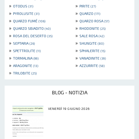
»
»
OTODUS
PIRITE
(31)
(27)
»
»
PYROLUSITE
QUARZO
(31)
(171)
»
»
QUARZO FUMÉ
QUARZO ROSA
(106)
(57)
»
»
QUARZO SBIADITO
RHODONITE
(40)
(25)
»
»
ROSA DEL DESERTO
SALE ROSA
(35)
(42)
»
»
SEPTARIA
SHUNGITE
(26)
(80)
»
»
SPETTROLITE
SPHALERITE
(11)
(15)
»
»
TORMALINA
VANADINITE
(99)
(39)
»
»
ARAGONITE
AZZURRITE
(13)
(58)
»
TRILOBITE
(25)
BLOG - NOTIZIA
VENERDÌ 19 GIUGNO 2026