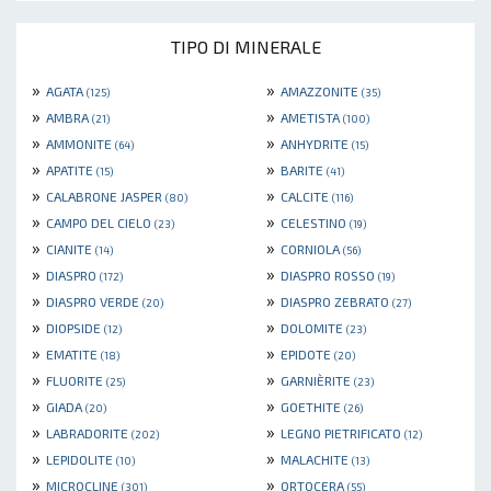
TIPO DI MINERALE
»
»
AGATA
AMAZZONITE
(125)
(35)
»
»
AMBRA
AMETISTA
(21)
(100)
»
»
AMMONITE
ANHYDRITE
(64)
(15)
»
»
APATITE
BARITE
(15)
(41)
»
»
CALABRONE JASPER
CALCITE
(80)
(116)
»
»
CAMPO DEL CIELO
CELESTINO
(23)
(19)
»
»
CIANITE
CORNIOLA
(14)
(56)
»
»
DIASPRO
DIASPRO ROSSO
(172)
(19)
»
»
DIASPRO VERDE
DIASPRO ZEBRATO
(20)
(27)
»
»
DIOPSIDE
DOLOMITE
(12)
(23)
»
»
EMATITE
EPIDOTE
(18)
(20)
»
»
FLUORITE
GARNIÈRITE
(25)
(23)
»
»
GIADA
GOETHITE
(20)
(26)
»
»
LABRADORITE
LEGNO PIETRIFICATO
(202)
(12)
»
»
LEPIDOLITE
MALACHITE
(10)
(13)
»
»
MICROCLINE
ORTOCERA
(301)
(55)