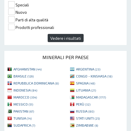
Speciali
Nuovo
Parti di alta qualità
Prodotti professionali
Vedere i risultati
MINERALI PER PAESE
AFGHANISTAN
ARGENTINA
(44)
(23)
BRASILE
CONGO - KINSHASA
(129)
(18)
REPUBBLICA DOMINICANA
SPAGNA
(8)
(48)
INDONESIA
LITUANIA
(84)
(21)
MAROCCO
MADAGASCAR
(354)
(1717)
MESSICO
PERÙ
(51)
(32)
PAKISTAN
RUSSIA
(67)
(80)
TUNISIA
STATI UNITI
(14)
(25)
SUDAFRICA
ZIMBABWE
(7)
(6)