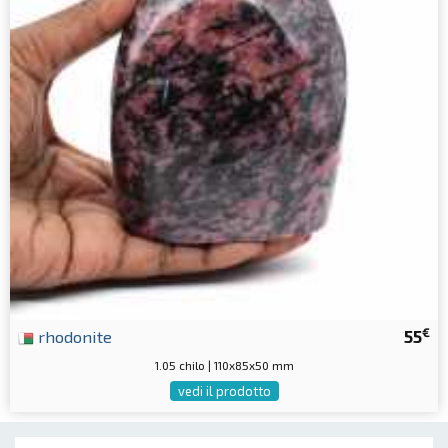
€
rhodonite
55
1.05 chilo | 110x85x50 mm
vedi il prodotto