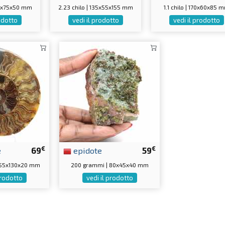
80x75x50 mm
2.23 chilo | 135x55x155 mm
1.1 chilo | 170x60x85 
rodotto
vedi il prodotto
vedi il prodotto
€
€
e
69
epidote
59
155x130x20 mm
200 grammi | 80x45x40 mm
prodotto
vedi il prodotto