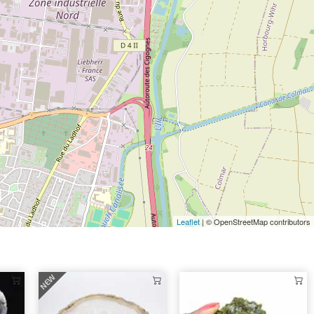
Leaflet
| © OpenStreetMap contributors
NEW