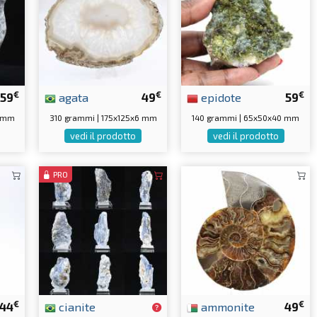
€
€
€
59
agata
49
epidote
59
5 mm
310 grammi | 175x125x6 mm
140 grammi | 65x50x40 mm
vedi il prodotto
vedi il prodotto
PRO
€
€
44
cianite
ammonite
49