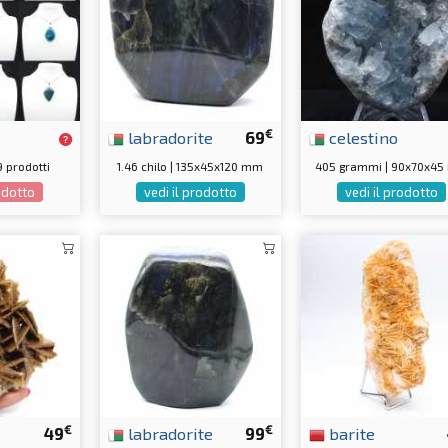
€
labradorite
69
celestino
9 prodotti
1.46 chilo | 135x45x120 mm
405 grammi | 90x70x4
rodotto
vedi il prodotto
vedi il prodotto
€
€
49
labradorite
99
barite