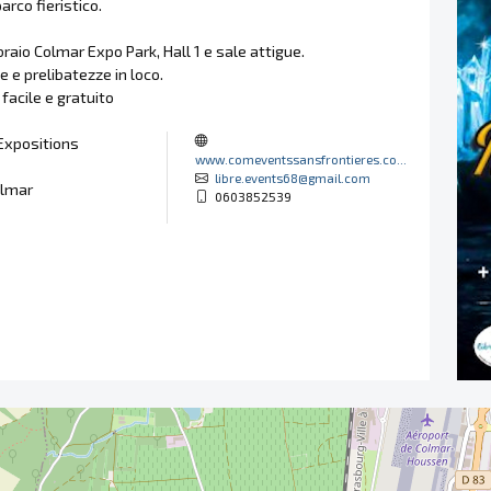
arco fieristico.
braio Colmar Expo Park, Hall 1 e sale attigue.
e e prelibatezze in loco.
facile e gratuito
Expositions
www.comeventssansfrontieres.co...
libre.events68@gmail.com
lmar
0603852539