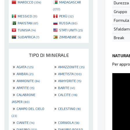
MAROCCO
MADAGASCAR
Durezza
(354)
(1717)
Gruppo
MESSICO
PERÙ
(51)
(32)
Formula
PAKISTAN
RUSSIA
(67)
(80)
Sfaldam
TUNISIA
STATI UNITI
(14)
(25)
SUDAFRICA
ZIMBABWE
Break
(7)
(6)
TIPO DI MINERALE
NATURAE
Per appro
»
»
AGATA
AMAZZONITE
(125)
(35)
»
»
AMBRA
AMETISTA
(21)
(100)
»
»
AMMONITE
ANHYDRITE
(64)
(15)
»
»
APATITE
BARITE
(15)
(41)
»
»
CALABRONE
CALCITE
(116)
JASPER
(80)
»
»
CAMPO DEL CIELO
CELESTINO
(19)
(23)
»
»
CIANITE
CORNIOLA
(14)
(56)
»
»
DIASPRO
DIASPRO ROSSO
(172)