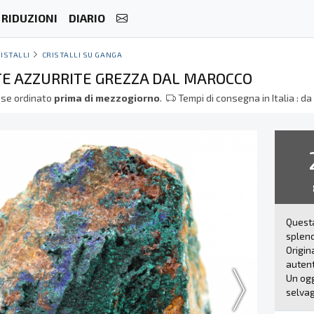
RIDUZIONI
DIARIO
ISTALLI
CRISTALLI SU GANGA
E AZZURRITE GREZZA DAL MAROCCO
se ordinato
prima di mezzogiorno
.
Tempi di consegna in Italia : d
Quest
splend
Origin
autent
Un ogg
selvag