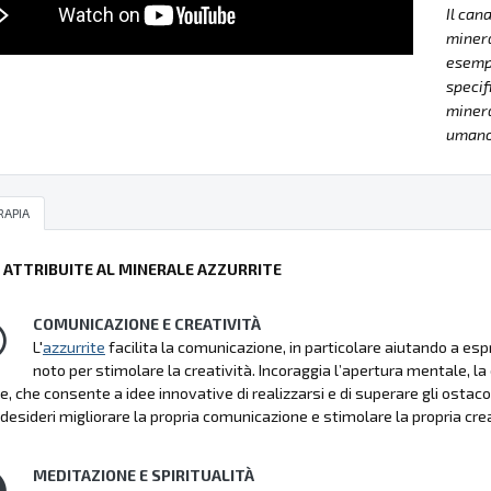
Il can
minera
esempla
specif
minera
umano 
RAPIA
Ù ATTRIBUITE AL MINERALE AZZURRITE
COMUNICAZIONE E CREATIVITÀ
L'
azzurrite
facilita la comunicazione, in particolare aiutando a es
noto per stimolare la creatività. Incoraggia l’apertura mentale, la 
e, che consente a idee innovative di realizzarsi e di superare gli ostacoli
desideri migliorare la propria comunicazione e stimolare la propria crea
MEDITAZIONE E SPIRITUALITÀ