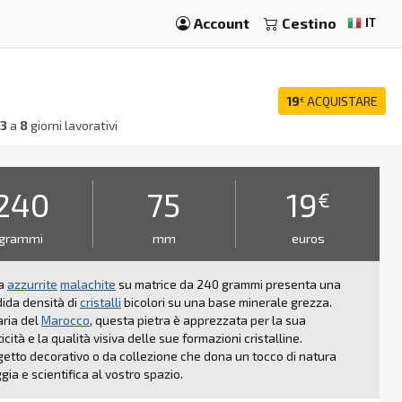
Account
Cestino
IT
19
ACQUISTARE
€
a
3
a
8
giorni lavorativi
240
75
19
€
grammi
mm
euros
a
azzurrite
malachite
su matrice da 240 grammi presenta una
ida densità di
cristalli
bicolori su una base minerale grezza.
aria del
Marocco
, questa pietra è apprezzata per la sua
icità e la qualità visiva delle sue formazioni cristalline.
etto decorativo o da collezione che dona un tocco di natura
gia e scientifica al vostro spazio.