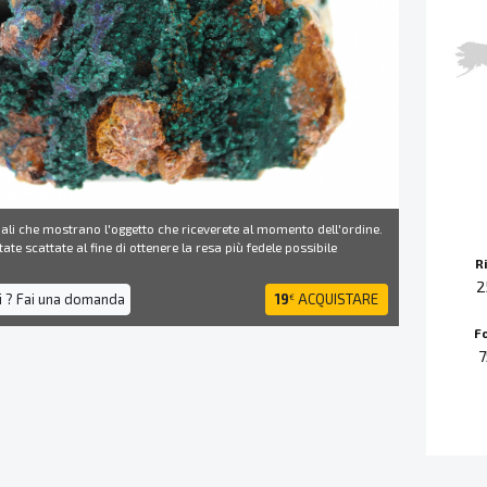
ali che mostrano l'oggetto che riceverete al momento dell'ordine.
ate scattate al fine di ottenere la resa più fedele possibile
R
2
i ? Fai una domanda
19
ACQUISTARE
€
F
7