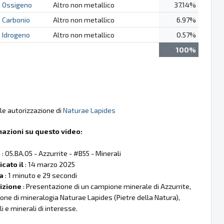
Ossigeno
Altro non metallico
37.14%
Carbonio
Altro non metallico
6.97%
Idrogeno
Altro non metallico
0.57%
100%
le autorizzazione di
Naturae Lapides
mazioni su questo video:
o
: 05.BA.05 - Azzurrite - #B55 - Minerali
cato il
: 14 marzo 2025
a
: 1 minuto e 29 secondi
izione
: Presentazione di un campione minerale di Azzurrite,
ione di mineralogia Naturae Lapides (Pietre della Natura),
li e minerali di interesse.