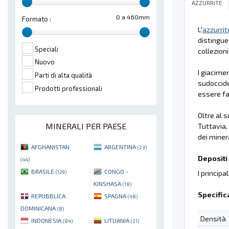
AZZURRITE
0 a 460mm
Formato :
L'
azzurrit
distingue
Speciali
collezioni
Nuovo
I giacimen
Parti di alta qualità
sudocciden
Prodotti professionali
essere fa
Oltre al s
MINERALI PER PAESE
Tuttavia,
dei mineral
AFGHANISTAN
ARGENTINA
(23)
Depositi 
(44)
BRASILE
CONGO -
I principa
(129)
KINSHASA
(18)
Specific
REPUBBLICA
SPAGNA
(48)
DOMINICANA
(8)
Densità
INDONESIA
LITUANIA
(84)
(21)