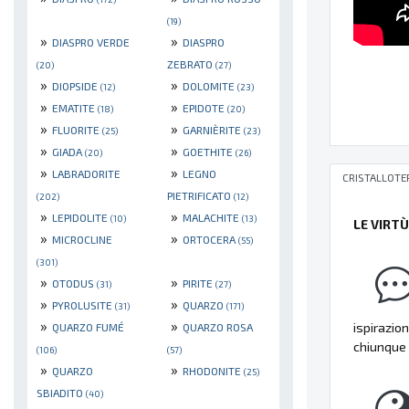
(19)
»
»
DIASPRO VERDE
DIASPRO
ZEBRATO
(20)
(27)
»
»
DIOPSIDE
DOLOMITE
(12)
(23)
»
»
EMATITE
EPIDOTE
(18)
(20)
»
»
FLUORITE
GARNIÈRITE
(25)
(23)
»
»
GIADA
GOETHITE
(20)
(26)
»
»
LABRADORITE
LEGNO
CRISTALLOTE
PIETRIFICATO
(202)
(12)
»
»
LEPIDOLITE
MALACHITE
(10)
(13)
LE VIRT
»
»
MICROCLINE
ORTOCERA
(55)
(301)
»
»
OTODUS
PIRITE
(31)
(27)
»
»
PYROLUSITE
QUARZO
(31)
(171)
»
»
ispirazion
QUARZO FUMÉ
QUARZO ROSA
chiunque 
(106)
(57)
»
»
QUARZO
RHODONITE
(25)
SBIADITO
(40)