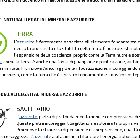
I NATURALI LEGATI AL MINERALE AZZURRITE
TERRA
L'
azzurrite
è fortemente associata all'elemento fondamentale Terr
evoca la profondità e la stabilità della Terra. È noto per stimo
l'espansione della coscienza, proprio come la Terra nutre e sos
e
, come la Terra, è anche una fonte di guarigione e purificazione, aiutand
 mentale. Promuove l’ancoraggio e la rifocalizzazione, incoraggiando a
ll’universo, come la Terra che è il nostro fondamento e il nostro sost
ODIACALI LEGATI AL MINERALE AZZURRITE
SAGITTARIO
L'
azzurrite
, pietra di profonda meditazione e comprensione di 
Questa pietra incoraggia il Sagittario a esplorare la propria ver
Promuove la chiarezza di pensiero e di comprensione, qualità es
a e saggezza. L'
azzurrite
aiuta anche a bilanciare l'energia traboccan