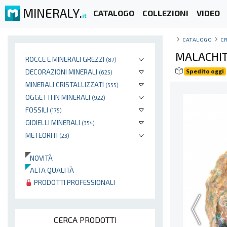
MINERALY.
CATALOGO
COLLEZIONI
VIDEO
it
CATALOGO
CR
MALACHIT
ROCCE E MINERALI GREZZI
(87)
DECORAZIONI MINERALI
Spedito oggi
(625)
MINERALI CRISTALLIZZATI
(555)
OGGETTI IN MINERALI
(922)
FOSSILI
(175)
GIOIELLI MINERALI
(354)
METEORITI
(23)
NOVITÀ
ALTA QUALITÀ
PRODOTTI PROFESSIONALI
CERCA PRODOTTI