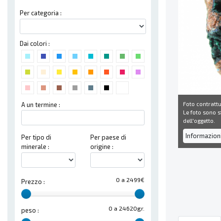
Per categoria :
Dai colori :
Foto contrattu
A un termine :
Le foto sono st
dell'oggetto.
Informazion
Per tipo di
Per paese di
minerale :
origine :
0 a 2499€
Prezzo :
0 a 24620gr.
peso :