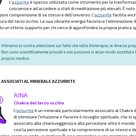
L'
azzurrite
è spesso utilizzata come strumento per la trasformazion
coscienza e ad accedere a stati di meditazione più elevati. È noto
ore comprensione di se stessi e dell'universo. L'
azzurrite
facilita anch
tura del terzo occhio. La sua vibrante energia favorisce l'eliminazione de
o un ottimo supporto per chi cerca di approfondire la propria pratica sp
Attiriamo la vostra attenzione sul fatto che nella litoterapia, le diverse pr
Non sono scientificamente provati e non possono in alcun modo sostituire l
proprio medico.
A ASSOCIATI AL MINERALE AZZURRITE
AJNA
Chakra del terzo occhio
L'
azzurrite
è un minerale particolarmente associato al Chakra de
di stimolare l'intuizione e favorire il risveglio spirituale, che
associato alla chiaroveggenza e alla percezione oltre il mondo fi
così la percezione spirituale e la comprensione di se stessi e del
akra, promuovendo un migliore flusso energetico e una maggiore chia