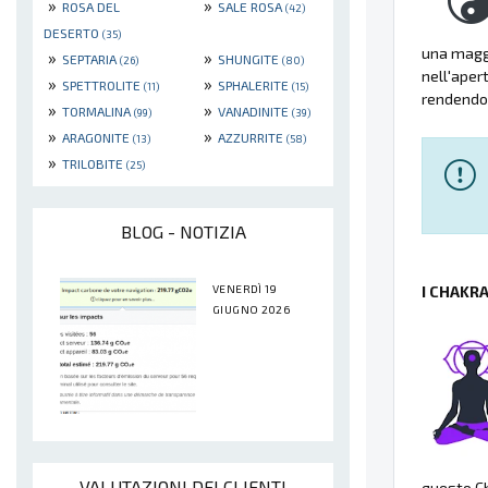
»
»
ROSA DEL
SALE ROSA
(42)
DESERTO
(35)
una maggi
»
»
SEPTARIA
SHUNGITE
(26)
(80)
nell'aper
»
»
SPETTROLITE
SPHALERITE
(11)
(15)
rendendol
»
»
TORMALINA
VANADINITE
(99)
(39)
»
»
ARAGONITE
AZZURRITE
(13)
(58)
»
TRILOBITE
(25)
BLOG - NOTIZIA
VENERDÌ 19
I CHAKR
GIUGNO 2026
VALUTAZIONI DEI CLIENTI
questo Ch