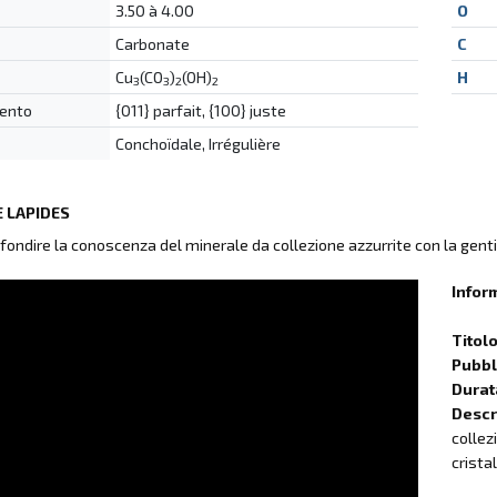
3.50 à 4.00
O
Carbonate
C
Cu
(CO
)
(OH)
H
3
3
2
2
ento
{011} parfait, {100} juste
Conchoïdale, Irrégulière
 LAPIDES
fondire la conoscenza del minerale da collezione azzurrite con la genti
Infor
Titol
Pubbli
Durat
Descr
collez
cristal