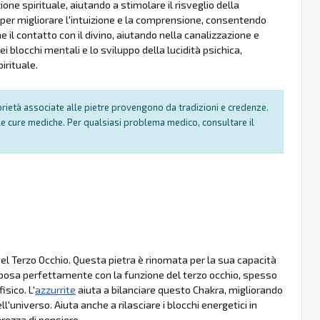
e spirituale, aiutando a stimolare il risveglio della
 per migliorare l'intuizione e la comprensione, consentendo
e il contatto con il divino, aiutando nella canalizzazione e
i blocchi mentali e lo sviluppo della lucidità psichica,
irituale.
oprietà associate alle pietre provengono da tradizioni e credenze.
e cure mediche. Per qualsiasi problema medico, consultare il
l Terzo Occhio. Questa pietra è rinomata per la sua capacità
 si sposa perfettamente con la funzione del terzo occhio, spesso
sico. L'
azzurrite
aiuta a bilanciare questo Chakra, migliorando
l'universo. Aiuta anche a rilasciare i blocchi energetici in
rezza di pensiero.