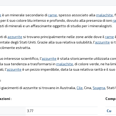
e
è un minerale secondario di
rame
, spesso associato alla
malachite
,
 per il suo colore blu intenso e profondo, dovuto alla presenza di ioni
r
sti di minerali e un affascinante oggetto di studio per i mineralogisti.
ti di
azzurrite
si trovano principalmente nelle zone aride dove il
rame
è
tale degli Stati Uniti. Grazie alla sua relativa solubilità, l'
azzurrite
si 
cilmente estratta.
uo interesse scientifico, l'
azzurrite
è stata storicamente utilizzata come
 la sua tendenza a trasformarsi in
malachite
, di colore verde, ne ha li
i, l'
azzurrite
è un pezzo imperdibile, data la sua relativa rarità e il suo
:
li giacimenti di azzurrite si trovano in Australia,
Cile
, Cina,
Spagna
, Stati
azioni
:
Compo
3.77
Cu