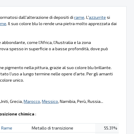
 formatosi dall'alterazione di depositi di
rame
. L'
azzurrite
si
ame
. Il suo colore blu lo rende una pietra molto apprezzata dai
 abbondante, come l'Africa, l'Australia e la zona
trova spesso in superficie o a basse profondità, dove può
 pigmento nella pittura, grazie al suo colore blu brillante.
mitato l'uso a lungo termine nelle opere d'arte. Per gli amanti
 colore unico.
 Uniti, Grecia,
Marocco
,
Messico
, Namibia, Perù, Russia...
sizione chimica
:
Rame
Metallo di transizione
55.31%