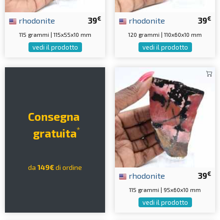
€
€
rhodonite
39
rhodonite
39
115 grammi | 115x55x10 mm
120 grammi | 110x60x10 mm
vedi il prodotto
vedi il prodotto
Consegna
*
gratuita
da
149€
di ordine
€
rhodonite
39
115 grammi | 95x60x10 mm
vedi il prodotto