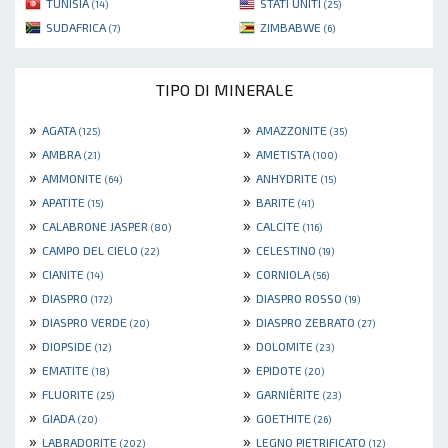
TUNISIA
STATI UNITI
(14)
(25)
SUDAFRICA
ZIMBABWE
(7)
(6)
TIPO DI MINERALE
»
»
AGATA
AMAZZONITE
(125)
(35)
»
»
AMBRA
AMETISTA
(21)
(100)
»
»
AMMONITE
ANHYDRITE
(64)
(15)
»
»
APATITE
BARITE
(15)
(41)
»
»
CALABRONE JASPER
CALCITE
(80)
(116)
»
»
CAMPO DEL CIELO
CELESTINO
(22)
(19)
»
»
CIANITE
CORNIOLA
(14)
(56)
»
»
DIASPRO
DIASPRO ROSSO
(172)
(19)
»
»
DIASPRO VERDE
DIASPRO ZEBRATO
(20)
(27)
»
»
DIOPSIDE
DOLOMITE
(12)
(23)
»
»
EMATITE
EPIDOTE
(18)
(20)
»
»
FLUORITE
GARNIÈRITE
(25)
(23)
»
»
GIADA
GOETHITE
(20)
(26)
»
»
LABRADORITE
LEGNO PIETRIFICATO
(202)
(12)