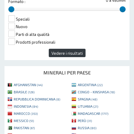
0 a 460mm
Formato :
Speciali
Nuovo
Parti di alta qualità
Prodotti professionali
Vedere i risultati
MINERALI PER PAESE
AFGHANISTAN
ARGENTINA
(44)
(22)
BRASILE
CONGO - KINSHASA
(129)
(18)
REPUBBLICA DOMINICANA
SPAGNA
(8)
(48)
INDONESIA
LITUANIA
(84)
(21)
MAROCCO
MADAGASCAR
(353)
(1717)
MESSICO
PERÙ
(51)
(31)
PAKISTAN
RUSSIA
(67)
(80)