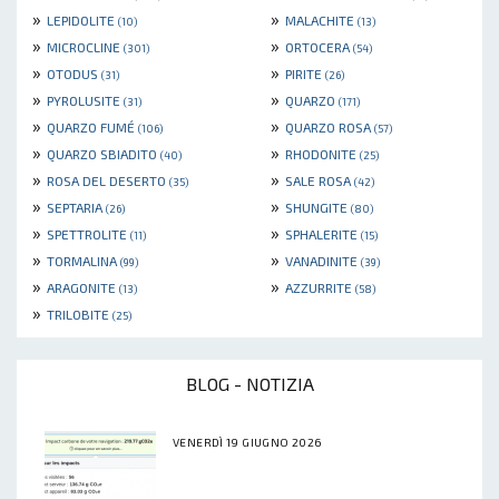
»
»
LEPIDOLITE
MALACHITE
(10)
(13)
»
»
MICROCLINE
ORTOCERA
(301)
(54)
»
»
OTODUS
PIRITE
(31)
(26)
»
»
PYROLUSITE
QUARZO
(31)
(171)
»
»
QUARZO FUMÉ
QUARZO ROSA
(106)
(57)
»
»
QUARZO SBIADITO
RHODONITE
(40)
(25)
»
»
ROSA DEL DESERTO
SALE ROSA
(35)
(42)
»
»
SEPTARIA
SHUNGITE
(26)
(80)
»
»
SPETTROLITE
SPHALERITE
(11)
(15)
»
»
TORMALINA
VANADINITE
(99)
(39)
»
»
ARAGONITE
AZZURRITE
(13)
(58)
»
TRILOBITE
(25)
BLOG - NOTIZIA
VENERDÌ 19 GIUGNO 2026