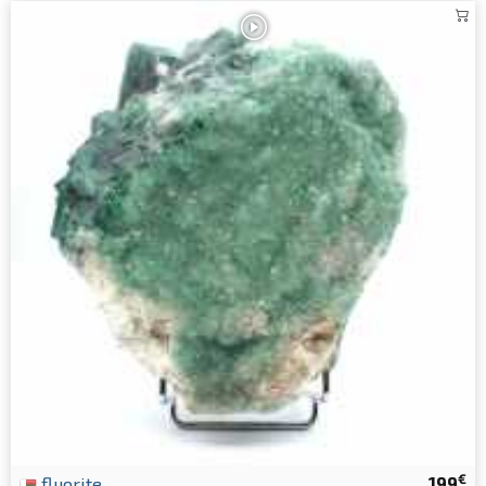
€
fluorite
199