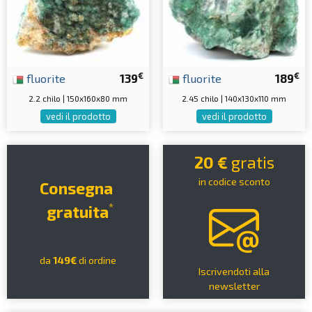
€
€
fluorite
139
fluorite
189
2.2 chilo | 150x160x80 mm
2.45 chilo | 140x130x110 mm
vedi il prodotto
vedi il prodotto
20 €
gratis
in codice sconto
Consegna
*
gratuita
da
149€
di ordine
Iscrivendoti alla
newsletter