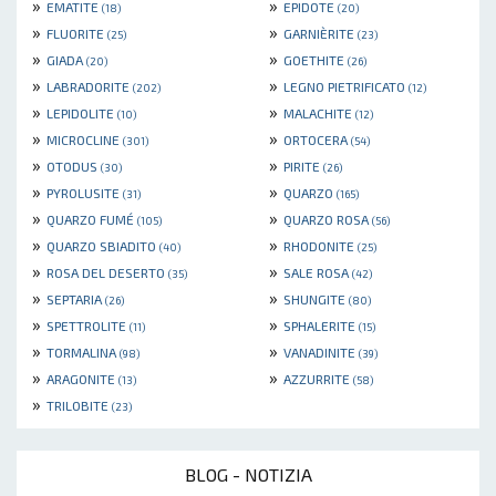
»
»
EMATITE
EPIDOTE
(18)
(20)
»
»
FLUORITE
GARNIÈRITE
(25)
(23)
»
»
GIADA
GOETHITE
(20)
(26)
»
»
LABRADORITE
LEGNO PIETRIFICATO
(202)
(12)
»
»
LEPIDOLITE
MALACHITE
(10)
(12)
»
»
MICROCLINE
ORTOCERA
(301)
(54)
»
»
OTODUS
PIRITE
(30)
(26)
»
»
PYROLUSITE
QUARZO
(31)
(165)
»
»
QUARZO FUMÉ
QUARZO ROSA
(105)
(56)
»
»
QUARZO SBIADITO
RHODONITE
(40)
(25)
»
»
ROSA DEL DESERTO
SALE ROSA
(35)
(42)
»
»
SEPTARIA
SHUNGITE
(26)
(80)
»
»
SPETTROLITE
SPHALERITE
(11)
(15)
»
»
TORMALINA
VANADINITE
(98)
(39)
»
»
ARAGONITE
AZZURRITE
(13)
(58)
»
TRILOBITE
(23)
BLOG - NOTIZIA