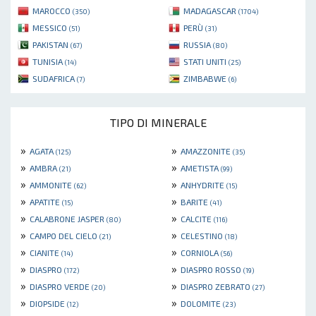
MAROCCO
MADAGASCAR
(350)
(1704)
MESSICO
PERÙ
(51)
(31)
PAKISTAN
RUSSIA
(67)
(80)
TUNISIA
STATI UNITI
(14)
(25)
SUDAFRICA
ZIMBABWE
(7)
(6)
TIPO DI MINERALE
»
»
AGATA
AMAZZONITE
(125)
(35)
»
»
AMBRA
AMETISTA
(21)
(99)
»
»
AMMONITE
ANHYDRITE
(62)
(15)
»
»
APATITE
BARITE
(15)
(41)
»
»
CALABRONE JASPER
CALCITE
(80)
(116)
»
»
CAMPO DEL CIELO
CELESTINO
(21)
(18)
»
»
CIANITE
CORNIOLA
(14)
(56)
»
»
DIASPRO
DIASPRO ROSSO
(172)
(19)
»
»
DIASPRO VERDE
DIASPRO ZEBRATO
(20)
(27)
»
»
DIOPSIDE
DOLOMITE
(12)
(23)