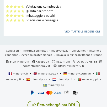
Valutazione complessiva
Qualità dei prodotti
Imballaggio e pacchi
Spedizione e consegna
VEDI TUTTE LE RECENSIONI
Condizioni
•
Informazioni legali
•
Riservatezza
•
Chi siamo?
•
Ritorno e
consegna
•
Accesso professionale
• Ravaka
&
Mineraly Rennes France
Blog Mineraly
Facebook
Instagram
07 67 76 45 88
contact@mineraly.it
https://mineraly.fr
•
•
•
mineraly.fr
mineraly.co.uk
mineraly.com.de
•
•
•
•
mineraly.it
mineraly.es
mineraly.nl
mineraly.pt
mineraly.se
🌱 Éco-hébergé par DRI