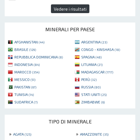
Vedere i risultati
MINERALI PER PAESE
AFGHANISTAN
ARGENTINA
(44)
(23)
BRASILE
CONGO - KINSHASA
(129)
(18)
REPUBBLICA DOMINICANA
SPAGNA
(8)
(48)
INDONESIA
LITUANIA
(84)
(21)
MAROCCO
MADAGASCAR
(354)
(1717)
MESSICO
PERÙ
(51)
(32)
PAKISTAN
RUSSIA
(67)
(80)
TUNISIA
STATI UNITI
(14)
(25)
SUDAFRICA
ZIMBABWE
(7)
(6)
TIPO DI MINERALE
»
»
AGATA
AMAZZONITE
(125)
(35)