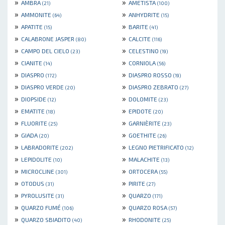
»
»
AMBRA
AMETISTA
(21)
(100)
»
»
AMMONITE
ANHYDRITE
(64)
(15)
»
»
APATITE
BARITE
(15)
(41)
»
»
CALABRONE JASPER
CALCITE
(80)
(116)
»
»
CAMPO DEL CIELO
CELESTINO
(23)
(19)
»
»
CIANITE
CORNIOLA
(14)
(56)
»
»
DIASPRO
DIASPRO ROSSO
(172)
(19)
»
»
DIASPRO VERDE
DIASPRO ZEBRATO
(20)
(27)
»
»
DIOPSIDE
DOLOMITE
(12)
(23)
»
»
EMATITE
EPIDOTE
(18)
(20)
»
»
FLUORITE
GARNIÈRITE
(25)
(23)
»
»
GIADA
GOETHITE
(20)
(26)
»
»
LABRADORITE
LEGNO PIETRIFICATO
(202)
(12)
»
»
LEPIDOLITE
MALACHITE
(10)
(13)
»
»
MICROCLINE
ORTOCERA
(301)
(55)
»
»
OTODUS
PIRITE
(31)
(27)
»
»
PYROLUSITE
QUARZO
(31)
(171)
»
»
QUARZO FUMÉ
QUARZO ROSA
(106)
(57)
»
»
QUARZO SBIADITO
RHODONITE
(40)
(25)