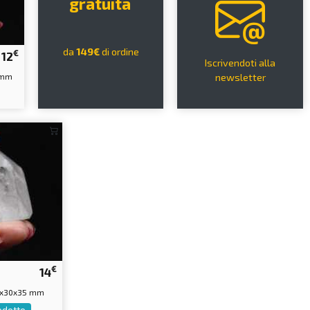
gratuita
da
149€
di ordine
€
12
Iscrivendoti alla
 mm
newsletter
€
14
0x30x35 mm
rodotto