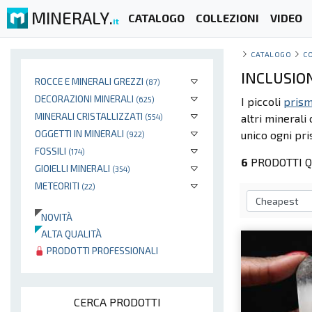
MINERALY.
CATALOGO
COLLEZIONI
VIDEO
it
CATALOGO
C
INCLUSIO
ROCCE E MINERALI GREZZI
(87)
DECORAZIONI MINERALI
(625)
I piccoli
prism
MINERALI CRISTALLIZZATI
altri minerali
(554)
OGGETTI IN MINERALI
unico ogni pr
(922)
FOSSILI
(174)
6
PRODOTTI Q
GIOIELLI MINERALI
(354)
METEORITI
(22)
NOVITÀ
ALTA QUALITÀ
PRODOTTI PROFESSIONALI
CERCA PRODOTTI