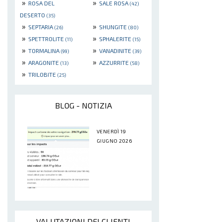
»
»
ROSA DEL
SALE ROSA
(42)
DESERTO
(35)
»
»
SEPTARIA
SHUNGITE
(26)
(80)
»
»
SPETTROLITE
SPHALERITE
(11)
(15)
»
»
TORMALINA
VANADINITE
(99)
(39)
»
»
ARAGONITE
AZZURRITE
(13)
(58)
»
TRILOBITE
(25)
BLOG - NOTIZIA
VENERDÌ 19
GIUGNO 2026
VALUTAZIONI DEI CLIENTI