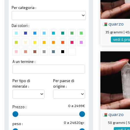
Per categoria :
quarzo
Dai colori :
35 grammi | 4
vedi il p
A un termine :
Per tipo di
Per paese di
minerale :
origine :
0 a 2499€
Prezzo :
quarzo
50 grammi |
0 a 24620gr.
peso :
vedi il 