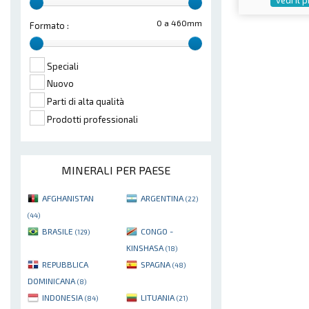
0 a 460mm
Formato :
Speciali
Nuovo
Parti di alta qualità
Prodotti professionali
MINERALI PER PAESE
AFGHANISTAN
ARGENTINA
(22)
(44)
BRASILE
CONGO -
(129)
KINSHASA
(18)
REPUBBLICA
SPAGNA
(48)
DOMINICANA
(8)
INDONESIA
LITUANIA
(84)
(21)