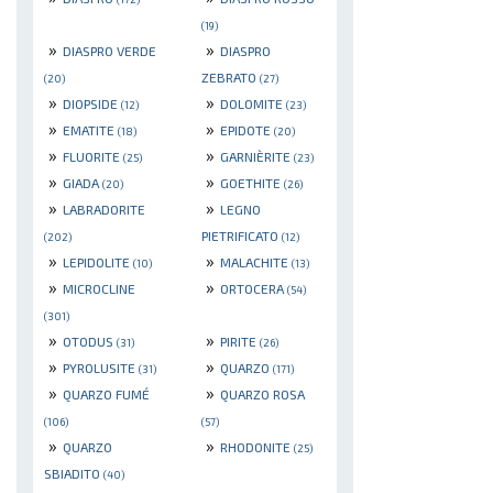
(19)
»
»
DIASPRO VERDE
DIASPRO
ZEBRATO
(20)
(27)
»
»
DIOPSIDE
DOLOMITE
(12)
(23)
»
»
EMATITE
EPIDOTE
(18)
(20)
»
»
FLUORITE
GARNIÈRITE
(25)
(23)
»
»
GIADA
GOETHITE
(20)
(26)
»
»
LABRADORITE
LEGNO
PIETRIFICATO
(202)
(12)
»
»
LEPIDOLITE
MALACHITE
(10)
(13)
»
»
MICROCLINE
ORTOCERA
(54)
(301)
»
»
OTODUS
PIRITE
(31)
(26)
»
»
PYROLUSITE
QUARZO
(31)
(171)
»
»
QUARZO FUMÉ
QUARZO ROSA
(106)
(57)
»
»
QUARZO
RHODONITE
(25)
SBIADITO
(40)