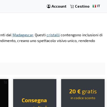
Account
Cestino
IT
enti dal
Madagascar
. Questi
cristalli
contengono inclusioni di
grandimento, creano uno spettacolo visivo unico, rendendo
20 €
gratis
in codice sconto
Consegna
*