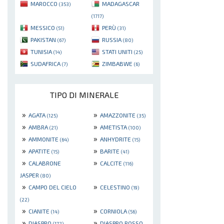
MAROCCO
MADAGASCAR
(353)
(1717)
MESSICO
PERÙ
(51)
(31)
PAKISTAN
RUSSIA
(67)
(80)
TUNISIA
STATI UNITI
(14)
(25)
SUDAFRICA
ZIMBABWE
(7)
(6)
TIPO DI MINERALE
»
»
AGATA
AMAZZONITE
(125)
(35)
»
»
AMBRA
AMETISTA
(21)
(100)
»
»
AMMONITE
ANHYDRITE
(64)
(15)
»
»
APATITE
BARITE
(15)
(41)
»
»
CALABRONE
CALCITE
(116)
JASPER
(80)
»
»
CAMPO DEL CIELO
CELESTINO
(19)
(22)
»
»
CIANITE
CORNIOLA
(14)
(56)
»
»
DIASPRO
DIASPRO ROSSO
(172)