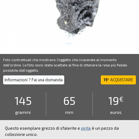
Foto contrattuali che mostrano l'oggetto che riceverete al momento
dell'ordine. Le foto sono state scattate al fine di ottenere la resa più fedele
possibile dell'oggetto.
Informazioni ? Fai una domanda
19
ACQUISTARE
€
145
65
19
€
grammi
mm
euros
Questo esemplare grezzo di sfalerite e
pirite
è un pezzo da
collezione unico.