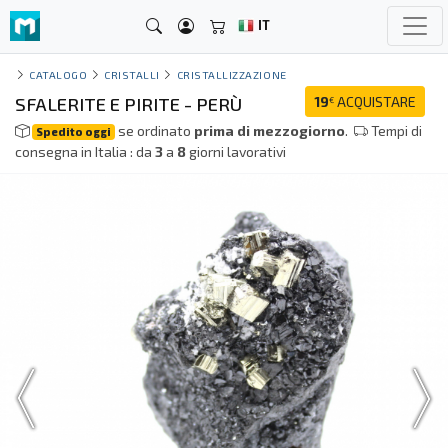
IT
CATALOGO
CRISTALLI
CRISTALLIZZAZIONE
SFALERITE E PIRITE - PERÙ
19
ACQUISTARE
€
se ordinato
prima di mezzogiorno
.
Tempi di
Spedito oggi
consegna in Italia : da
3
a
8
giorni lavorativi