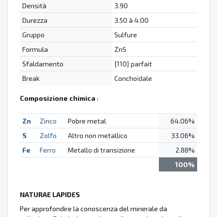
Densità
3.90
Durezza
3.50 à 4.00
Gruppo
Sulfure
Formula
ZnS
Sfaldamento
{110} parfait
Break
Conchoïdale
Composizione chimica
:
Zn
Zinco
Pobre metal
64.06%
S
Zolfo
Altro non metallico
33.06%
Fe
Ferro
Metallo di transizione
2.88%
100%
NATURAE LAPIDES
Per approfondire la conoscenza del minerale da