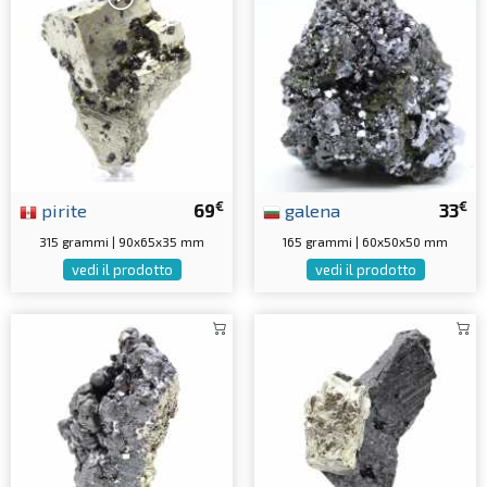
€
€
pirite
69
galena
33
315 grammi | 90x65x35 mm
165 grammi | 60x50x50 mm
vedi il prodotto
vedi il prodotto