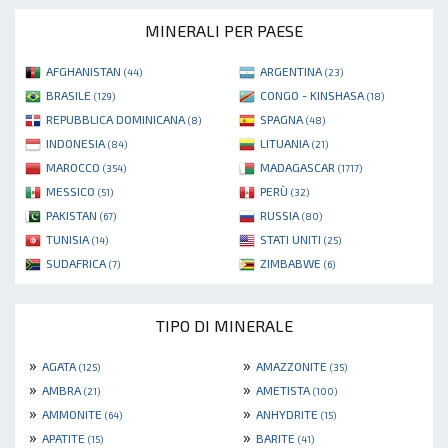
MINERALI PER PAESE
AFGHANISTAN
ARGENTINA
(44)
(23)
BRASILE
CONGO - KINSHASA
(129)
(18)
REPUBBLICA DOMINICANA
SPAGNA
(8)
(48)
INDONESIA
LITUANIA
(84)
(21)
MAROCCO
MADAGASCAR
(354)
(1717)
MESSICO
PERÙ
(51)
(32)
PAKISTAN
RUSSIA
(67)
(80)
TUNISIA
STATI UNITI
(14)
(25)
SUDAFRICA
ZIMBABWE
(7)
(6)
TIPO DI MINERALE
»
»
AGATA
AMAZZONITE
(125)
(35)
»
»
AMBRA
AMETISTA
(21)
(100)
»
»
AMMONITE
ANHYDRITE
(64)
(15)
»
»
APATITE
BARITE
(15)
(41)