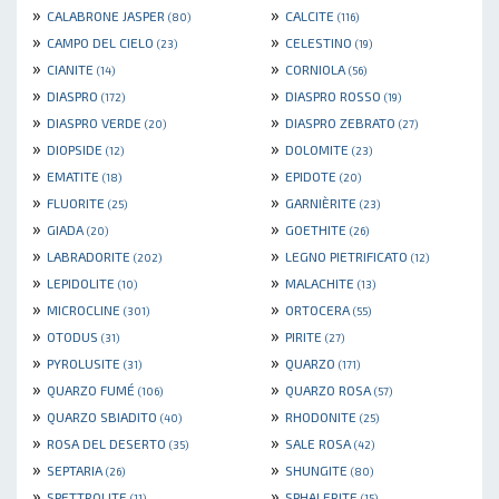
»
»
CALABRONE JASPER
CALCITE
(80)
(116)
»
»
CAMPO DEL CIELO
CELESTINO
(23)
(19)
»
»
CIANITE
CORNIOLA
(14)
(56)
»
»
DIASPRO
DIASPRO ROSSO
(172)
(19)
»
»
DIASPRO VERDE
DIASPRO ZEBRATO
(20)
(27)
»
»
DIOPSIDE
DOLOMITE
(12)
(23)
»
»
EMATITE
EPIDOTE
(18)
(20)
»
»
FLUORITE
GARNIÈRITE
(25)
(23)
»
»
GIADA
GOETHITE
(20)
(26)
»
»
LABRADORITE
LEGNO PIETRIFICATO
(202)
(12)
»
»
LEPIDOLITE
MALACHITE
(10)
(13)
»
»
MICROCLINE
ORTOCERA
(301)
(55)
»
»
OTODUS
PIRITE
(31)
(27)
»
»
PYROLUSITE
QUARZO
(31)
(171)
»
»
QUARZO FUMÉ
QUARZO ROSA
(106)
(57)
»
»
QUARZO SBIADITO
RHODONITE
(40)
(25)
»
»
ROSA DEL DESERTO
SALE ROSA
(35)
(42)
»
»
SEPTARIA
SHUNGITE
(26)
(80)
»
»
SPETTROLITE
SPHALERITE
(11)
(15)