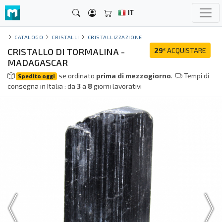
IT
CATALOGO
CRISTALLI
CRISTALLIZZAZIONE
CRISTALLO DI TORMALINA -
29
ACQUISTARE
€
MADAGASCAR
se ordinato
prima di mezzogiorno
.
Tempi di
Spedito oggi
consegna in Italia : da
3
a
8
giorni lavorativi