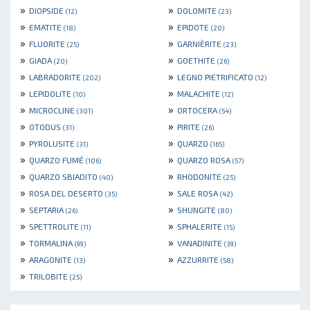
»
»
DIOPSIDE
DOLOMITE
(12)
(23)
»
»
EMATITE
EPIDOTE
(18)
(20)
»
»
FLUORITE
GARNIÈRITE
(25)
(23)
»
»
GIADA
GOETHITE
(20)
(26)
»
»
LABRADORITE
LEGNO PIETRIFICATO
(202)
(12)
»
»
LEPIDOLITE
MALACHITE
(10)
(12)
»
»
MICROCLINE
ORTOCERA
(301)
(54)
»
»
OTODUS
PIRITE
(31)
(26)
»
»
PYROLUSITE
QUARZO
(31)
(165)
»
»
QUARZO FUMÉ
QUARZO ROSA
(106)
(57)
»
»
QUARZO SBIADITO
RHODONITE
(40)
(25)
»
»
ROSA DEL DESERTO
SALE ROSA
(35)
(42)
»
»
SEPTARIA
SHUNGITE
(26)
(80)
»
»
SPETTROLITE
SPHALERITE
(11)
(15)
»
»
TORMALINA
VANADINITE
(99)
(39)
»
»
ARAGONITE
AZZURRITE
(13)
(58)
»
TRILOBITE
(25)