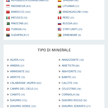
REPUBBLICA DOMINICANA
SPAGNA
(8)
(48)
INDONESIA
LITUANIA
(84)
(21)
MAROCCO
MADAGASCAR
(353)
(1709)
MESSICO
PERÙ
(51)
(31)
PAKISTAN
RUSSIA
(67)
(80)
TUNISIA
STATI UNITI
(14)
(25)
SUDAFRICA
ZIMBABWE
(7)
(6)
TIPO DI MINERALE
»
»
AGATA
AMAZZONITE
(125)
(35)
»
»
AMBRA
AMETISTA
(21)
(99)
»
»
AMMONITE
ANHYDRITE
(63)
(15)
»
»
APATITE
BARITE
(15)
(41)
»
»
CALABRONE JASPER
CALCITE
(80)
(116)
»
»
CAMPO DEL CIELO
CELESTINO
(21)
(18)
»
»
CIANITE
CORNIOLA
(14)
(56)
»
»
DIASPRO
DIASPRO ROSSO
(172)
(19)
»
»
DIASPRO VERDE
DIASPRO ZEBRATO
(20)
(27)