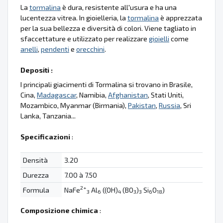
La
tormalina
è dura, resistente all'usura e ha una
lucentezza vitrea. In gioielleria, la
tormalina
è apprezzata
per la sua bellezza e diversità di colori. Viene tagliato in
sfaccettature e utilizzato per realizzare
gioielli
come
anelli
,
pendenti
e
orecchini
.
Depositi :
I principali giacimenti di Tormalina si trovano in Brasile,
Cina,
Madagascar
, Namibia,
Afghanistan
, Stati Uniti,
Mozambico, Myanmar (Birmania),
Pakistan
,
Russia
, Sri
Lanka, Tanzania...
Specificazioni
:
Densità
3.20
Durezza
7.00 à 7.50
2+
Formula
NaFe
Al
((OH)
(BO
)
Si
O
)
3
6
4
3
3
6
18
Composizione chimica
: