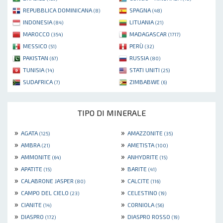
REPUBBLICA DOMINICANA
SPAGNA
(8)
(48)
INDONESIA
LITUANIA
(84)
(21)
MAROCCO
MADAGASCAR
(354)
(1717)
MESSICO
PERÙ
(51)
(32)
PAKISTAN
RUSSIA
(67)
(80)
TUNISIA
STATI UNITI
(14)
(25)
SUDAFRICA
ZIMBABWE
(7)
(6)
TIPO DI MINERALE
»
»
AGATA
AMAZZONITE
(125)
(35)
»
»
AMBRA
AMETISTA
(21)
(100)
»
»
AMMONITE
ANHYDRITE
(64)
(15)
»
»
APATITE
BARITE
(15)
(41)
»
»
CALABRONE JASPER
CALCITE
(80)
(116)
»
»
CAMPO DEL CIELO
CELESTINO
(23)
(19)
»
»
CIANITE
CORNIOLA
(14)
(56)
»
»
DIASPRO
DIASPRO ROSSO
(172)
(19)