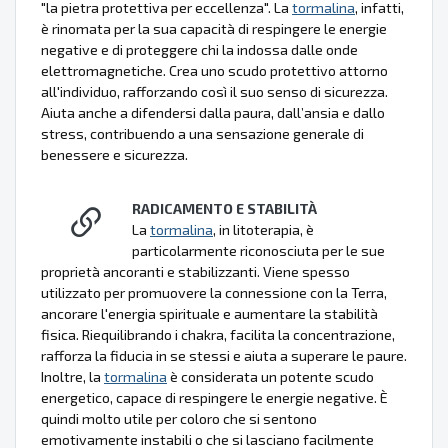
"la pietra protettiva per eccellenza". La
tormalina
, infatti,
è rinomata per la sua capacità di respingere le energie
negative e di proteggere chi la indossa dalle onde
elettromagnetiche. Crea uno scudo protettivo attorno
all'individuo, rafforzando così il suo senso di sicurezza.
Aiuta anche a difendersi dalla paura, dall’ansia e dallo
stress, contribuendo a una sensazione generale di
benessere e sicurezza.
RADICAMENTO E STABILITÀ
La
tormalina
, in litoterapia, è
particolarmente riconosciuta per le sue
proprietà ancoranti e stabilizzanti. Viene spesso
utilizzato per promuovere la connessione con la Terra,
ancorare l'energia spirituale e aumentare la stabilità
fisica. Riequilibrando i chakra, facilita la concentrazione,
rafforza la fiducia in se stessi e aiuta a superare le paure.
Inoltre, la
tormalina
è considerata un potente scudo
energetico, capace di respingere le energie negative. È
quindi molto utile per coloro che si sentono
emotivamente instabili o che si lasciano facilmente