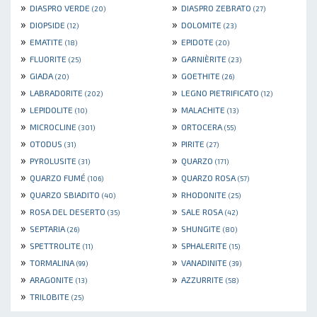
»
»
DIASPRO VERDE
DIASPRO ZEBRATO
(20)
(27)
»
»
DIOPSIDE
DOLOMITE
(12)
(23)
»
»
EMATITE
EPIDOTE
(18)
(20)
»
»
FLUORITE
GARNIÈRITE
(25)
(23)
»
»
GIADA
GOETHITE
(20)
(26)
»
»
LABRADORITE
LEGNO PIETRIFICATO
(202)
(12)
»
»
LEPIDOLITE
MALACHITE
(10)
(13)
»
»
MICROCLINE
ORTOCERA
(301)
(55)
»
»
OTODUS
PIRITE
(31)
(27)
»
»
PYROLUSITE
QUARZO
(31)
(171)
»
»
QUARZO FUMÉ
QUARZO ROSA
(106)
(57)
»
»
QUARZO SBIADITO
RHODONITE
(40)
(25)
»
»
ROSA DEL DESERTO
SALE ROSA
(35)
(42)
»
»
SEPTARIA
SHUNGITE
(26)
(80)
»
»
SPETTROLITE
SPHALERITE
(11)
(15)
»
»
TORMALINA
VANADINITE
(99)
(39)
»
»
ARAGONITE
AZZURRITE
(13)
(58)
»
TRILOBITE
(25)