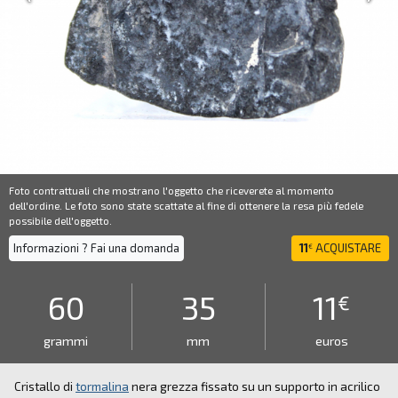
Foto contrattuali che mostrano l'oggetto che riceverete al momento
dell'ordine. Le foto sono state scattate al fine di ottenere la resa più fedele
possibile dell'oggetto.
Informazioni ? Fai una domanda
11
ACQUISTARE
€
60
35
11
€
grammi
mm
euros
Cristallo di
tormalina
nera grezza fissato su un supporto in acrilico