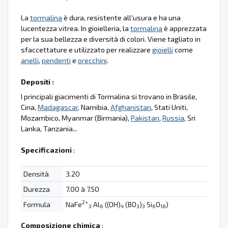
La
tormalina
è dura, resistente all'usura e ha una
lucentezza vitrea. In gioielleria, la
tormalina
è apprezzata
per la sua bellezza e diversità di colori. Viene tagliato in
sfaccettature e utilizzato per realizzare
gioielli
come
anelli
,
pendenti
e
orecchini
.
Depositi :
I principali giacimenti di Tormalina si trovano in Brasile,
Cina,
Madagascar
, Namibia,
Afghanistan
, Stati Uniti,
Mozambico, Myanmar (Birmania),
Pakistan
,
Russia
, Sri
Lanka, Tanzania...
Specificazioni
:
Densità
3.20
Durezza
7.00 à 7.50
2+
Formula
NaFe
Al
((OH)
(BO
)
Si
O
)
3
6
4
3
3
6
18
Composizione chimica
: