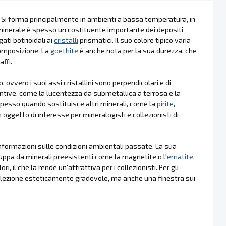
i. Si forma principalmente in ambienti a bassa temperatura, in
minerale è spesso un costituente importante dei depositi
ati botrioidali ai
cristalli
prismatici. Il suo colore tipico varia
omposizione. La
goethite
è anche nota per la sua durezza, che
affi.
 ovvero i suoi assi cristallini sono perpendicolari e di
intive, come la lucentezza da submetallica a terrosa e la
pesso quando sostituisce altri minerali, come la
pirite
,
 oggetto di interesse per mineralogisti e collezionisti di
nformazioni sulle condizioni ambientali passate. La sua
luppa da minerali preesistenti come la magnetite o l'
ematite
.
, il che la rende un'attrattiva per i collezionisti. Per gli
lezione esteticamente gradevole, ma anche una finestra sui