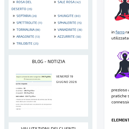
»
»
ROSA DEL
SALE ROSA
(42)
DESERTO
(35)
»
»
SEPTARIA
SHUNGITE
(26)
(80)
»
»
SPETTROLITE
SPHALERITE
(11)
(15)
»
»
TORMALINA
VANADINITE
(99)
(39)
in
ferro
ra
»
»
ARAGONITE
AZZURRITE
(13)
(58)
utilizzata
»
TRILOBITE
(25)
BLOG - NOTIZIA
VENERDÌ 19
GIUGNO 2026
prezioso 
pratiche s
connessio
ELEMENT
VALUTAZIONI DEI CLIENTI