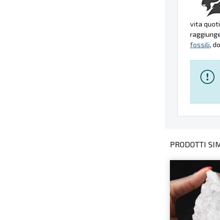
vita quot
raggiunge
fossili
, d
PRODOTTI SIMI