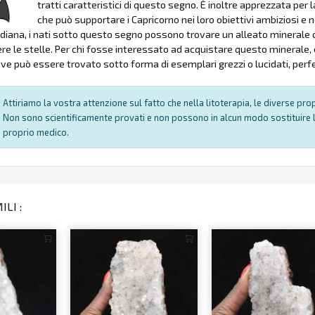
tratti caratteristici di questo segno. È inoltre apprezzata per l
che può supportare i Capricorno nei loro obiettivi ambiziosi e 
idiana, i nati sotto questo segno possono trovare un alleato minerale ch
re le stelle. Per chi fosse interessato ad acquistare questo minerale, è
ove può essere trovato sotto forma di esemplari grezzi o lucidati, perf
Attiriamo la vostra attenzione sul fatto che nella litoterapia, le diverse pr
Non sono scientificamente provati e non possono in alcun modo sostituire l
proprio medico.
LI :