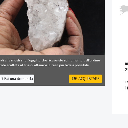
ali che mostrano l'oggetto che riceverete al momento dell'ordine.
R
ate scattate al fine di ottenere la resa più fedele possibile
2
i ? Fai una domanda
29
ACQUISTARE
€
F
1