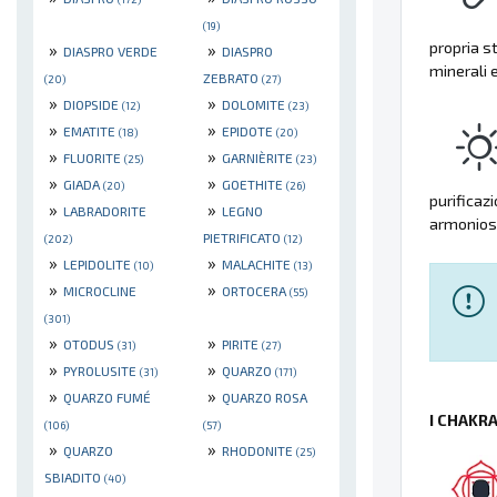
(19)
propria s
»
»
DIASPRO VERDE
DIASPRO
minerali 
ZEBRATO
(20)
(27)
»
»
DIOPSIDE
DOLOMITE
(12)
(23)
»
»
EMATITE
EPIDOTE
(18)
(20)
»
»
FLUORITE
GARNIÈRITE
(25)
(23)
»
»
GIADA
GOETHITE
(20)
(26)
purificazi
»
»
LABRADORITE
LEGNO
armonioso
PIETRIFICATO
(202)
(12)
»
»
LEPIDOLITE
MALACHITE
(10)
(13)
»
»
MICROCLINE
ORTOCERA
(55)
(301)
»
»
OTODUS
PIRITE
(31)
(27)
»
»
PYROLUSITE
QUARZO
(31)
(171)
»
»
QUARZO FUMÉ
QUARZO ROSA
I CHAKR
(106)
(57)
»
»
QUARZO
RHODONITE
(25)
SBIADITO
(40)