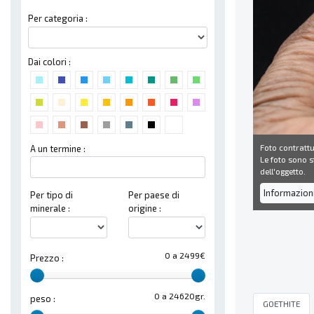
Per categoria :
Dai colori :
Foto contrattu
A un termine :
Le foto sono st
dell'oggetto.
Informazion
Per tipo di
Per paese di
minerale :
origine :
0 a 2499€
Prezzo :
0 a 24620gr.
peso :
GOETHITE