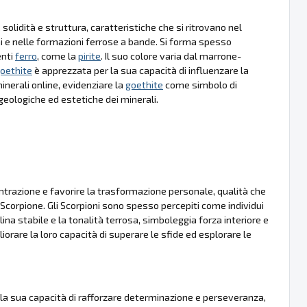
olidità e struttura, caratteristiche che si ritrovano nel
 e nelle formazioni ferrose a bande. Si forma spesso
enti
ferro
, come la
pirite
. Il suo colore varia dal marrone-
oethite
è apprezzata per la sua capacità di influenzare la
inerali online, evidenziare la
goethite
come simbolo di
geologiche ed estetiche dei minerali.
ntrazione e favorire la trasformazione personale, qualità che
Scorpione. Gli Scorpioni sono spesso percepiti come individui
llina stabile e la tonalità terrosa, simboleggia forza interiore e
iorare la loro capacità di superare le sfide ed esplorare le
la sua capacità di rafforzare determinazione e perseveranza,