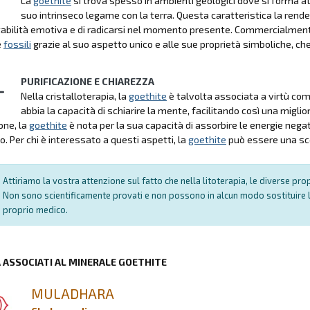
La
goethite
si trova spesso in ambienti geologici dove si forma att
suo intrinseco legame con la terra. Questa caratteristica la rende 
tabilità emotiva e di radicarsi nel momento presente. Commercialment
e
fossili
grazie al suo aspetto unico e alle sue proprietà simboliche, ch
PURIFICAZIONE E CHIAREZZA
Nella cristalloterapia, la
goethite
è talvolta associata a virtù come
abbia la capacità di schiarire la mente, facilitando così una miglio
one, la
goethite
è nota per la sua capacità di assorbire le energie nega
. Per chi è interessato a questi aspetti, la
goethite
può essere una scel
Attiriamo la vostra attenzione sul fatto che nella litoterapia, le diverse pr
Non sono scientificamente provati e non possono in alcun modo sostituire l
proprio medico.
A ASSOCIATI AL MINERALE GOETHITE
MULADHARA