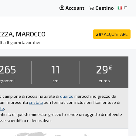
Account
Cestino
IT
REZZA, MAROCCO
29
ACQUISTARE
€
a
3
a
8
giorni lavorativi
265
11
29
€
grammi
cm
euros
 campione di roccia naturale di
quarzo
marocchino grezzo da
rammi presenta
cristalli
ben formati con inclusioni filamentose di
te
.
nticità di questo minerale grezzo lo rende un oggetto di notevole
sse scientifico e decorativo.