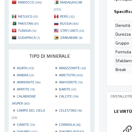
MAROCCO
MADAGASCAR
(354)
(1717)
Specific
MESSICO
PERÙ
(51)
(32)
PAKISTAN
RUSSIA
(67)
(80)
Densità
TUNISIA
STATI UNITI
(14)
(25)
Durezza
SUDAFRICA
ZIMBABWE
(7)
(6)
Gruppo
Formula
TIPO DI MINERALE
Sfaldam
»
»
AGATA
AMAZZONITE
(125)
(35)
Break
»
»
AMBRA
AMETISTA
(21)
(100)
»
»
AMMONITE
ANHYDRITE
(64)
(15)
»
»
APATITE
BARITE
(15)
(41)
»
»
CRISTALLOTE
CALABRONE
CALCITE
(116)
JASPER
(80)
»
»
CAMPO DEL CIELO
CELESTINO
(19)
LE VIRT
(23)
»
»
CIANITE
CORNIOLA
(14)
(56)
»
»
DIASPRO
DIASPRO ROSSO
(172)