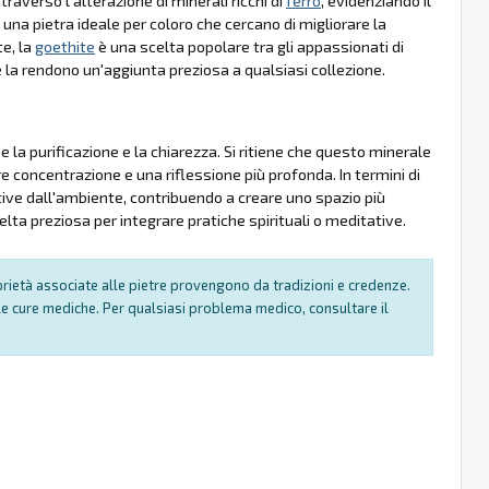
raverso l'alterazione di minerali ricchi di
ferro
, evidenziando il
una pietra ideale per coloro che cercano di migliorare la
e, la
goethite
è una scelta popolare tra gli appassionati di
e la rendono un'aggiunta preziosa a qualsiasi collezione.
 la purificazione e la chiarezza. Si ritiene che questo minerale
re concentrazione e una riflessione più profonda. In termini di
tive dall'ambiente, contribuendo a creare uno spazio più
ta preziosa per integrare pratiche spirituali o meditative.
oprietà associate alle pietre provengono da tradizioni e credenze.
e cure mediche. Per qualsiasi problema medico, consultare il