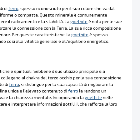
di di
ferro
, spesso riconosciuto per il suo colore che va dal
 aghiforme o compatta. Questo minerale è comunemente
re il radicamento e la stabilità. La
goethite
è nota per le sue
fforzare la connessione con la Terra. La sua ricca composizione
iore. Per queste caratteristiche, la
goethite
è spesso
o così alla vitalità generale e all'equilibrio energetico.
e e spirituali. Sebbene il suo utilizzo principale sia
i la collegano al chakra del terzo occhio per la sua composizione
do di
ferro
, si distingue per la sua capacità di migliorare la
llina unica e l'elevato contenuto di
ferro
la rendono un
tiva e la chiarezza mentale. Incorporando la
goethite
nelle
are e interpretare informazioni sottili, il che rafforza la loro