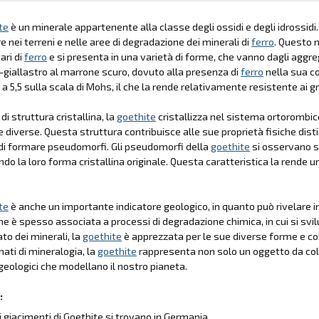
te
è un minerale appartenente alla classe degli ossidi e degli idrossid
e nei terreni e nelle aree di degradazione dei minerali di
ferro
. Questo 
ari di
ferro
e si presenta in una varietà di forme, che vanno dagli aggreg
-giallastro al marrone scuro, dovuto alla presenza di
ferro
nella sua c
 a 5,5 sulla scala di Mohs, il che la rende relativamente resistente ai gr
 di struttura cristallina, la
goethite
cristallizza nel sistema ortorombico,
 diverse. Questa struttura contribuisce alle sue proprietà fisiche dist
di formare pseudomorfi. Gli pseudomorfi della
goethite
si osservano s
o la loro forma cristallina originale. Questa caratteristica la rende un
te
è anche un importante indicatore geologico, in quanto può rivelare i
e è spesso associata a processi di degradazione chimica, in cui si svi
to dei minerali, la
goethite
è apprezzata per le sue diverse forme e colori
ati di mineralogia, la
goethite
rappresenta non solo un oggetto da col
geologici che modellano il nostro pianeta.
:
li giacimenti di Goethite si trovano in Germania...