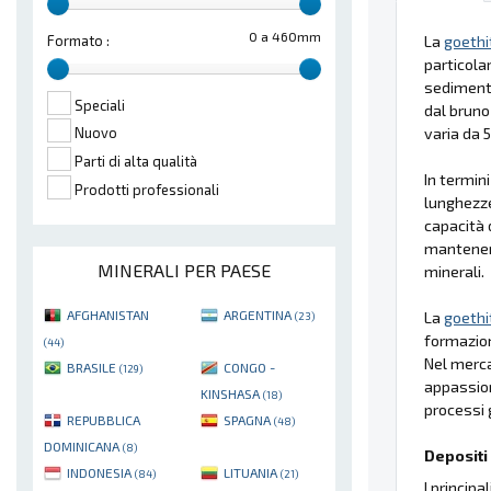
0 a 460mm
La
goethi
Formato :
particolar
sediment
Speciali
dal bruno
varia da 5
Nuovo
Parti di alta qualità
In termini
Prodotti professionali
lunghezze
capacità 
mantenend
MINERALI PER PAESE
minerali.
AFGHANISTAN
ARGENTINA
La
goethi
(23)
formazion
(44)
Nel merca
BRASILE
CONGO -
(129)
appassion
KINSHASA
(18)
processi 
REPUBBLICA
SPAGNA
(48)
DOMINICANA
(8)
Depositi 
INDONESIA
LITUANIA
(84)
(21)
I principa