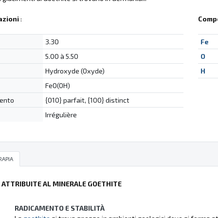
azioni
:
Compo
3.30
Fe
5.00 à 5.50
O
Hydroxyde (Oxyde)
H
FeO(OH)
ento
{010} parfait, {100} distinct
Irrégulière
RAPIA
Ù ATTRIBUITE AL MINERALE GOETHITE
RADICAMENTO E STABILITÀ