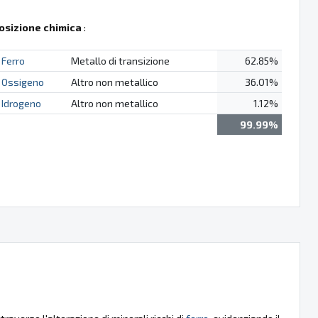
sizione chimica
:
Ferro
Metallo di transizione
62.85%
Ossigeno
Altro non metallico
36.01%
Idrogeno
Altro non metallico
1.12%
99.99%