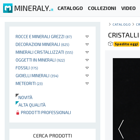
MINERALY.
CATALOGO
COLLEZIONI
VIDEO
it
CATALOGO
CR
CRISTALL
ROCCE E MINERALI GREZZI
(87)
DECORAZIONI MINERALI
Spedito oggi
(625)
MINERALI CRISTALLIZZATI
(555)
OGGETTI IN MINERALI
(922)
FOSSILI
(175)
GIOIELLI MINERALI
(354)
METEORITI
(23)
NOVITÀ
ALTA QUALITÀ
PRODOTTI PROFESSIONALI
CERCA PRODOTTI