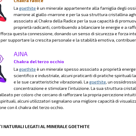
Chakra radice
La
goethite
è un minerale appartenente alla famiglia degli ossi
marrone al giallo-marrone e per la sua struttura cristallina
associato al Chakra della Radice per la sua capacità di promuove
proprietà radicanti, contribuendo a bilanciare le energie e a ra
fforza questa connessione, donando un senso di sicurezza e forza inter
 per supportare la crescita personale e la stabilità emotiva, contribuend
AJNA
Chakra del terzo occhio
La
goethite
è un minerale spesso associato a proprietà energetich
scientifico e industriale, alcuni praticanti di pratiche spiritual
e le sue caratteristiche vibrazionali. La
goethite
, un ossiidrossi
concentrazione e stimolare l'intuizione. La sua struttura crista
alleato per coloro che cercano di rafforzare la propria percezione intui
pirituali, alcuni utilizzatori segnalano una migliore capacità di visualizz
ne con il chakra del terzo occhio.
I NATURALI LEGATI AL MINERALE GOETHITE