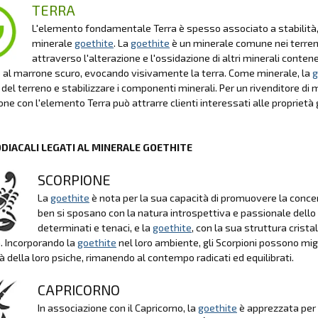
TERRA
L'elemento fondamentale Terra è spesso associato a stabilità, s
minerale
goethite
. La
goethite
è un minerale comune nei terreni
attraverso l'alterazione e l'ossidazione di altri minerali conten
o al marrone scuro, evocando visivamente la terra. Come minerale, la
g
 del terreno e stabilizzare i componenti minerali. Per un rivenditore di m
ne con l'elemento Terra può attrarre clienti interessati alle proprietà 
ODIACALI LEGATI AL MINERALE GOETHITE
SCORPIONE
La
goethite
è nota per la sua capacità di promuovere la conce
ben si sposano con la natura introspettiva e passionale dello 
determinati e tenaci, e la
goethite
, con la sua struttura crista
a. Incorporando la
goethite
nel loro ambiente, gli Scorpioni possono migl
à della loro psiche, rimanendo al contempo radicati ed equilibrati.
CAPRICORNO
In associazione con il Capricorno, la
goethite
è apprezzata per 