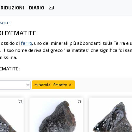
RIDUZIONI
DIARIO
MATITE
I D'EMATITE
 ossido di
ferro
, uno dei minerali più abbondanti sulla Terra
Il suo nome deriva dal greco "haimatites", che significa "di sa
inissima.
EMATITE :
minerale : Ematite