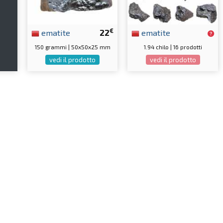
e
€
ematite
22
ematite
150 grammi | 50x50x25 mm
1.94 chilo | 16 prodotti
vedi il prodotto
vedi il prodotto