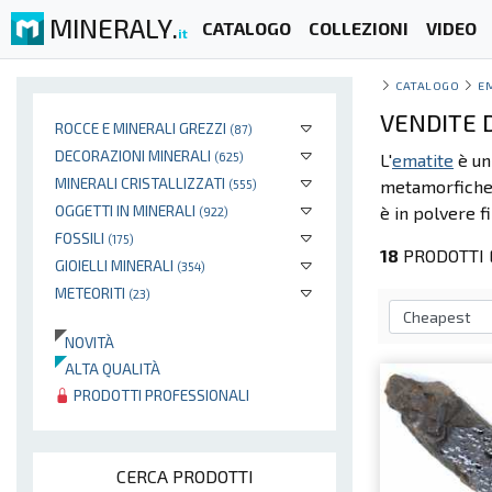
MINERALY.
CATALOGO
COLLEZIONI
VIDEO
it
CATALOGO
E
VENDITE D
ROCCE E MINERALI GREZZI
(87)
DECORAZIONI MINERALI
(625)
L'
ematite
è un
MINERALI CRISTALLIZZATI
metamorfiche. 
(555)
OGGETTI IN MINERALI
è in polvere f
(922)
FOSSILI
(175)
18
PRODOTTI 
GIOIELLI MINERALI
(354)
METEORITI
(23)
NOVITÀ
ALTA QUALITÀ
PRODOTTI PROFESSIONALI
CERCA PRODOTTI