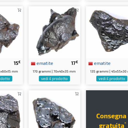
€
€
15
ematite
17
ematite
65x60x15 mm
170 grammi | 70x40x35 mm
135 grammi | 45x55x3
rodotto
vedi il prodotto
vedi il prodotto
Consegna
*
gratuita