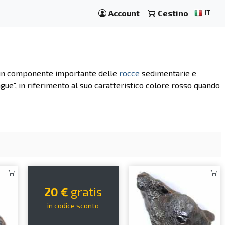
Account
Cestino
IT
 e un componente importante delle
rocce
sedimentarie e
ngue", in riferimento al suo caratteristico colore rosso quando
20 €
gratis
in codice sconto