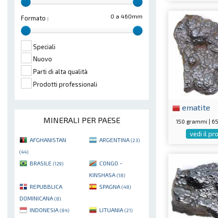
0 a 460mm
Formato :
Speciali
Nuovo
Parti di alta qualità
Prodotti professionali
ematite
MINERALI PER PAESE
150 grammi | 
vedi il p
AFGHANISTAN
ARGENTINA
(23)
(44)
BRASILE
CONGO -
(129)
KINSHASA
(18)
REPUBBLICA
SPAGNA
(48)
DOMINICANA
(8)
INDONESIA
LITUANIA
(84)
(21)