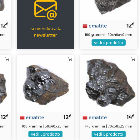
€
€
12
ematite
12
Iscrivendoti alla
 mm
160 grammi | 60x40x40 mm
newsletter
vedi il prodotto
€
€
€
12
ematite
12
ematite
14
 mm
100 grammi | 50x40x25 mm
140 grammi | 70x50x25 mm
vedi il prodotto
vedi il prodotto