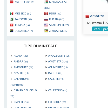
MAROCCO
MADAGASCAR
(354)
(1717)
MESSICO
PERÙ
(51)
(32)
ematite
PAKISTAN
RUSSIA
(67)
(80)
120 grammi | 
TUNISIA
STATI UNITI
(14)
(25)
vedi il p
SUDAFRICA
ZIMBABWE
(7)
(6)
TIPO DI MINERALE
»
»
AGATA
AMAZZONITE
(125)
(35)
»
»
AMBRA
AMETISTA
(21)
(100)
»
»
AMMONITE
ANHYDRITE
(64)
(15)
»
»
APATITE
BARITE
(15)
(41)
»
»
CALABRONE
CALCITE
(116)
JASPER
(80)
»
»
CAMPO DEL CIELO
CELESTINO
(19)
(23)
»
»
CIANITE
CORNIOLA
(14)
(56)
»
»
DIASPRO
DIASPRO ROSSO
(172)