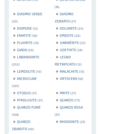
(19)
»
»
DIASPRO VERDE
DIASPRO
ZEBRATO
(20)
(27)
»
»
DIOPSIDE
DOLOMITE
(12)
(23)
»
»
EMATITE
EPIDOTE
(18)
(20)
»
»
FLUORITE
GARNIÈRITE
(25)
(23)
»
»
GIADA
GOETHITE
(20)
(26)
»
»
LABRADORITE
LEGNO
PIETRIFICATO
(202)
(12)
»
»
LEPIDOLITE
MALACHITE
(10)
(13)
»
»
MICROCLINE
ORTOCERA
(55)
(301)
»
»
OTODUS
PIRITE
(31)
(27)
»
»
PYROLUSITE
QUARZO
(31)
(171)
»
»
QUARZO FUMÉ
QUARZO ROSA
(106)
(57)
»
»
QUARZO
RHODONITE
(25)
SBIADITO
(40)