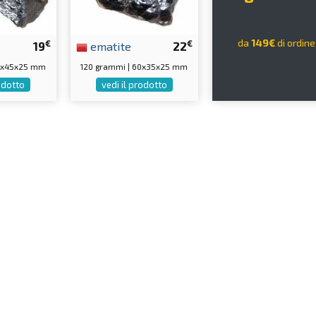
da
149€
di ordin
€
€
19
ematite
22
55x45x25 mm
120 grammi | 60x35x25 mm
rodotto
vedi il prodotto