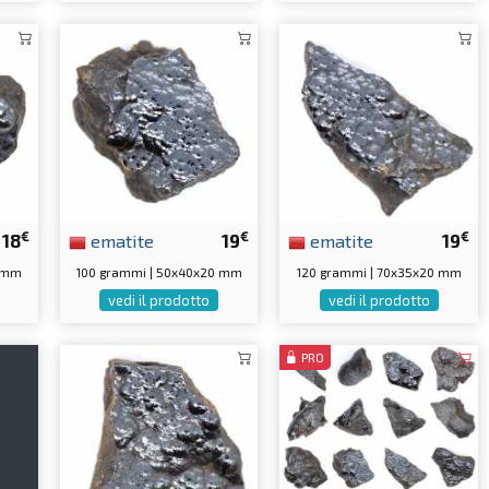
€
€
€
18
ematite
19
ematite
19
0 mm
100 grammi | 50x40x20 mm
120 grammi | 70x35x20 mm
vedi il prodotto
vedi il prodotto
PRO