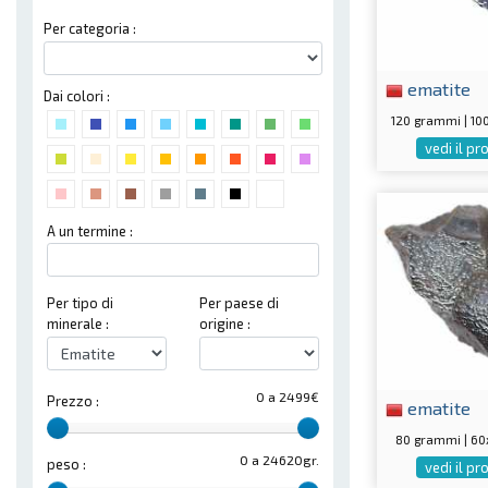
Per categoria :
ematite
Dai colori :
120 grammi | 1
vedi il p
A un termine :
Per tipo di
Per paese di
minerale :
origine :
0 a 2499€
Prezzo :
ematite
80 grammi | 6
0 a 24620gr.
peso :
vedi il p