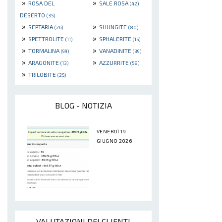
»
»
ROSA DEL
SALE ROSA
(42)
DESERTO
(35)
»
»
SEPTARIA
SHUNGITE
(26)
(80)
»
»
SPETTROLITE
SPHALERITE
(11)
(15)
»
»
TORMALINA
VANADINITE
(99)
(39)
»
»
ARAGONITE
AZZURRITE
(13)
(58)
»
TRILOBITE
(25)
BLOG - NOTIZIA
VENERDÌ 19
GIUGNO 2026
VALUTAZIONI DEI CLIENTI