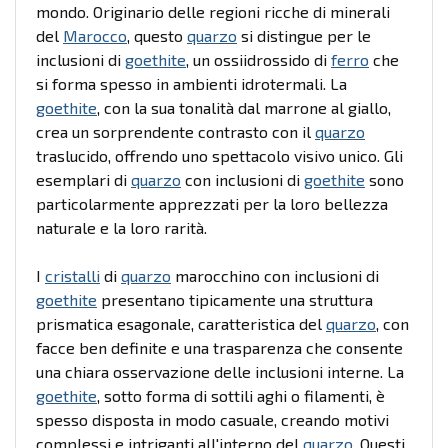
mondo. Originario delle regioni ricche di minerali
del
Marocco
, questo
quarzo
si distingue per le
inclusioni di
goethite
, un ossiidrossido di
ferro
che
si forma spesso in ambienti idrotermali. La
goethite
, con la sua tonalità dal marrone al giallo,
crea un sorprendente contrasto con il
quarzo
traslucido, offrendo uno spettacolo visivo unico. Gli
esemplari di
quarzo
con inclusioni di
goethite
sono
particolarmente apprezzati per la loro bellezza
naturale e la loro rarità.
I
cristalli
di
quarzo
marocchino con inclusioni di
goethite
presentano tipicamente una struttura
prismatica esagonale, caratteristica del
quarzo
, con
facce ben definite e una trasparenza che consente
una chiara osservazione delle inclusioni interne. La
goethite
, sotto forma di sottili aghi o filamenti, è
spesso disposta in modo casuale, creando motivi
complessi e intriganti all'interno del
quarzo
. Questi