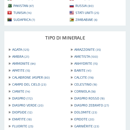
PAKISTAN
RUSSIA
(67)
(80)
TUNISIA
STATI UNITI
(14)
(25)
SUDAFRICA
ZIMBABWE
(7)
(6)
TIPO DI MINERALE
»
»
AGATA
AMAZZONITE
(125)
(35)
»
»
AMBRA
AMETISTA
(21)
(100)
»
»
AMMONITE
ANHYDRITE
(64)
(15)
»
»
APATITE
BARITE
(15)
(41)
»
»
CALABRONE JASPER
CALCITE
(80)
(116)
»
»
CAMPO DEL CIELO
CELESTINO
(23)
(19)
»
»
CIANITE
CORNIOLA
(14)
(56)
»
»
DIASPRO
DIASPRO ROSSO
(172)
(19)
»
»
DIASPRO VERDE
DIASPRO ZEBRATO
(20)
(27)
»
»
DIOPSIDE
DOLOMITE
(12)
(23)
»
»
EMATITE
EPIDOTE
(18)
(20)
»
»
FLUORITE
GARNIÈRITE
(25)
(23)