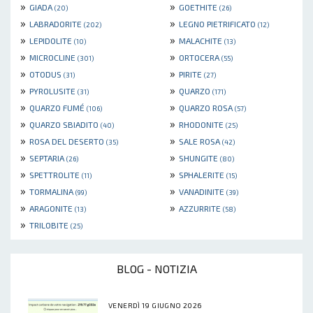
»
»
GIADA
GOETHITE
(20)
(26)
»
»
LABRADORITE
LEGNO PIETRIFICATO
(202)
(12)
»
»
LEPIDOLITE
MALACHITE
(10)
(13)
»
»
MICROCLINE
ORTOCERA
(301)
(55)
»
»
OTODUS
PIRITE
(31)
(27)
»
»
PYROLUSITE
QUARZO
(31)
(171)
»
»
QUARZO FUMÉ
QUARZO ROSA
(106)
(57)
»
»
QUARZO SBIADITO
RHODONITE
(40)
(25)
»
»
ROSA DEL DESERTO
SALE ROSA
(35)
(42)
»
»
SEPTARIA
SHUNGITE
(26)
(80)
»
»
SPETTROLITE
SPHALERITE
(11)
(15)
»
»
TORMALINA
VANADINITE
(99)
(39)
»
»
ARAGONITE
AZZURRITE
(13)
(58)
»
TRILOBITE
(25)
BLOG - NOTIZIA
VENERDÌ 19 GIUGNO 2026