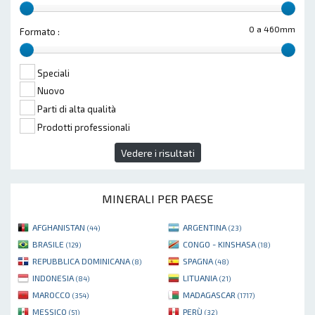
0 a 460mm
Formato :
Speciali
Nuovo
Parti di alta qualità
Prodotti professionali
Vedere i risultati
MINERALI PER PAESE
AFGHANISTAN
ARGENTINA
(44)
(23)
BRASILE
CONGO - KINSHASA
(129)
(18)
REPUBBLICA DOMINICANA
SPAGNA
(8)
(48)
INDONESIA
LITUANIA
(84)
(21)
MAROCCO
MADAGASCAR
(354)
(1717)
MESSICO
PERÙ
(51)
(32)