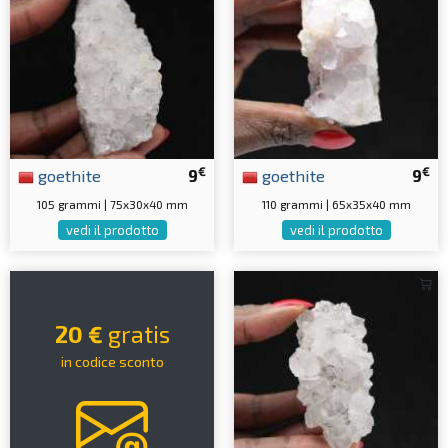
€
€
goethite
9
goethite
9
105 grammi | 75x30x40 mm
110 grammi | 65x35x40 mm
vedi il prodotto
vedi il prodotto
20 €
gratis
in codice sconto