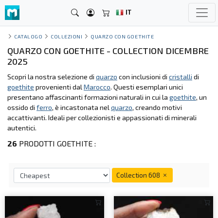
IT
CATALOGO
COLLEZIONI
QUARZO CON GOETHITE
QUARZO CON GOETHITE - COLLECTION DICEMBRE
2025
Scopri la nostra selezione di
quarzo
con inclusioni di
cristalli
di
goethite
provenienti dal
Marocco
. Questi esemplari unici
presentano affascinanti formazioni naturali in cui la
goethite
, un
ossido di
ferro
, è incastonata nel
quarzo
, creando motivi
accattivanti. Ideali per collezionisti e appassionati di minerali
autentici.
26
PRODOTTI GOETHITE :
Collection 608