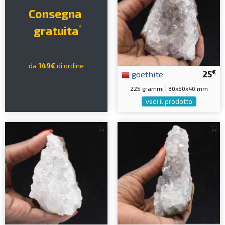
Consegna
*
gratuita
da
149€
di ordine
€
goethite
25
225 grammi | 80x50x40 mm
vedi il prodotto