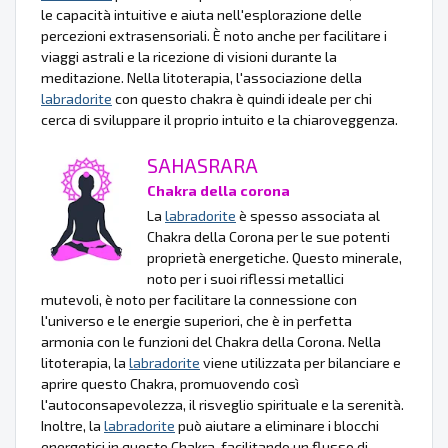
le capacità intuitive e aiuta nell'esplorazione delle
percezioni extrasensoriali. È noto anche per facilitare i
viaggi astrali e la ricezione di visioni durante la
meditazione. Nella litoterapia, l'associazione della
labradorite
con questo chakra è quindi ideale per chi
cerca di sviluppare il proprio intuito e la chiaroveggenza.
SAHASRARA
Chakra della corona
La
labradorite
è spesso associata al
Chakra della Corona per le sue potenti
proprietà energetiche. Questo minerale,
noto per i suoi riflessi metallici
mutevoli, è noto per facilitare la connessione con
l'universo e le energie superiori, che è in perfetta
armonia con le funzioni del Chakra della Corona. Nella
litoterapia, la
labradorite
viene utilizzata per bilanciare e
aprire questo Chakra, promuovendo così
l'autoconsapevolezza, il risveglio spirituale e la serenità.
Inoltre, la
labradorite
può aiutare a eliminare i blocchi
energetici in questo Chakra, facilitando un flusso di