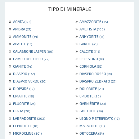
TIPO DI MINERALE
»
»
AGATA
AMAZZONITE
(125)
(35)
»
»
AMBRA
AMETISTA
(21)
(100)
»
»
AMMONITE
ANHYDRITE
(64)
(15)
»
»
APATITE
BARITE
(15)
(41)
»
»
CALABRONE JASPER
CALCITE
(80)
(116)
»
»
CAMPO DEL CIELO
CELESTINO
(22)
(19)
»
»
CIANITE
CORNIOLA
(14)
(56)
»
»
DIASPRO
DIASPRO ROSSO
(172)
(19)
»
»
DIASPRO VERDE
DIASPRO ZEBRATO
(20)
(27)
»
»
DIOPSIDE
DOLOMITE
(12)
(23)
»
»
EMATITE
EPIDOTE
(18)
(20)
»
»
FLUORITE
GARNIÈRITE
(25)
(23)
»
»
GIADA
GOETHITE
(20)
(26)
»
»
LABRADORITE
LEGNO PIETRIFICATO
(202)
(12)
»
»
LEPIDOLITE
MALACHITE
(10)
(13)
»
»
MICROCLINE
ORTOCERA
(301)
(54)