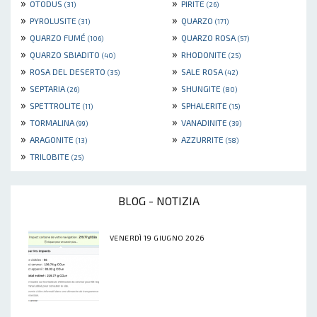
»
»
OTODUS
PIRITE
(31)
(26)
»
»
PYROLUSITE
QUARZO
(31)
(171)
»
»
QUARZO FUMÉ
QUARZO ROSA
(106)
(57)
»
»
QUARZO SBIADITO
RHODONITE
(40)
(25)
»
»
ROSA DEL DESERTO
SALE ROSA
(35)
(42)
»
»
SEPTARIA
SHUNGITE
(26)
(80)
»
»
SPETTROLITE
SPHALERITE
(11)
(15)
»
»
TORMALINA
VANADINITE
(99)
(39)
»
»
ARAGONITE
AZZURRITE
(13)
(58)
»
TRILOBITE
(25)
BLOG - NOTIZIA
VENERDÌ 19 GIUGNO 2026