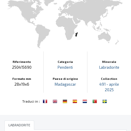
Riferimento
Categoria
Minerale
250415690
Pendenti
Labradorite
Formato mm
Paese di origine
Collection
28x19x6
Madagascar
491 - aprile
2025
:
Traduci in
LABRADORITE