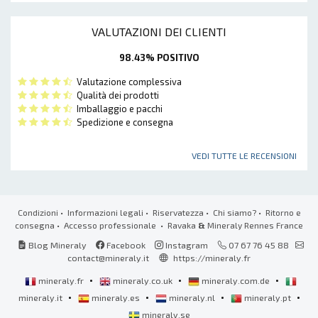
VALUTAZIONI DEI CLIENTI
98.43% POSITIVO
Valutazione complessiva
Qualità dei prodotti
Imballaggio e pacchi
Spedizione e consegna
VEDI TUTTE LE RECENSIONI
Condizioni
•
Informazioni legali
•
Riservatezza
•
Chi siamo?
•
Ritorno e
consegna
•
Accesso professionale
• Ravaka
&
Mineraly Rennes France
Blog Mineraly
Facebook
Instagram
07 67 76 45 88
contact@mineraly.it
https://mineraly.fr
•
•
•
mineraly.fr
mineraly.co.uk
mineraly.com.de
•
•
•
•
mineraly.it
mineraly.es
mineraly.nl
mineraly.pt
mineraly.se