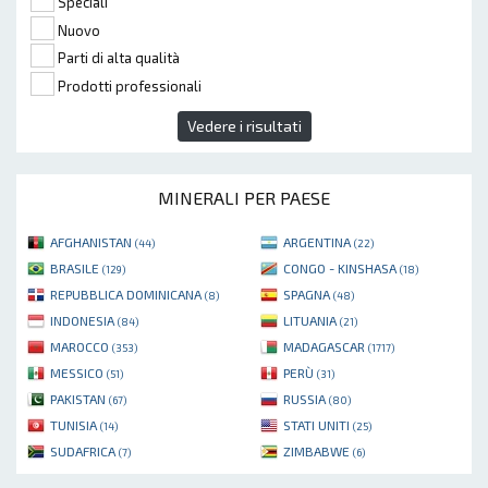
Speciali
Nuovo
Parti di alta qualità
Prodotti professionali
Vedere i risultati
MINERALI PER PAESE
AFGHANISTAN
ARGENTINA
(44)
(22)
BRASILE
CONGO - KINSHASA
(129)
(18)
REPUBBLICA DOMINICANA
SPAGNA
(8)
(48)
INDONESIA
LITUANIA
(84)
(21)
MAROCCO
MADAGASCAR
(353)
(1717)
MESSICO
PERÙ
(51)
(31)
PAKISTAN
RUSSIA
(67)
(80)
TUNISIA
STATI UNITI
(14)
(25)
SUDAFRICA
ZIMBABWE
(7)
(6)