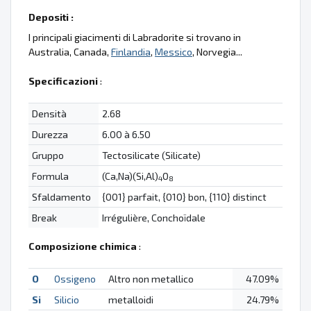
Depositi :
I principali giacimenti di Labradorite si trovano in
Australia, Canada,
Finlandia
,
Messico
, Norvegia...
Specificazioni
:
Densità
2.68
Durezza
6.00 à 6.50
Gruppo
Tectosilicate (Silicate)
Formula
(Ca,Na)(Si,Al)
O
4
8
Sfaldamento
{001} parfait, {010} bon, {110} distinct
Break
Irrégulière, Conchoïdale
Composizione chimica
:
O
Ossigeno
Altro non metallico
47.09%
Si
Silicio
metalloidi
24.79%