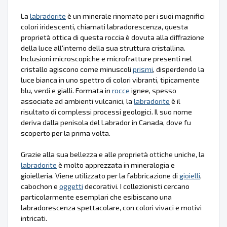
La
labradorite
è un minerale rinomato per i suoi magnifici
colori iridescenti, chiamati labradorescenza, questa
proprietà ottica di questa roccia è dovuta alla diffrazione
della luce all'interno della sua struttura cristallina.
Inclusioni microscopiche e microfratture presenti nel
cristallo agiscono come minuscoli
prismi
, disperdendo la
luce bianca in uno spettro di colori vibranti, tipicamente
blu, verdi e gialli. Formata in
rocce
ignee, spesso
associate ad ambienti vulcanici, la
labradorite
è il
risultato di complessi processi geologici. Il suo nome
deriva dalla penisola del Labrador in Canada, dove fu
scoperto per la prima volta.
Grazie alla sua bellezza e alle proprietà ottiche uniche, la
labradorite
è molto apprezzata in mineralogia e
gioielleria. Viene utilizzato per la fabbricazione di
gioielli
,
cabochon e
oggetti
decorativi. I collezionisti cercano
particolarmente esemplari che esibiscano una
labradorescenza spettacolare, con colori vivaci e motivi
intricati.