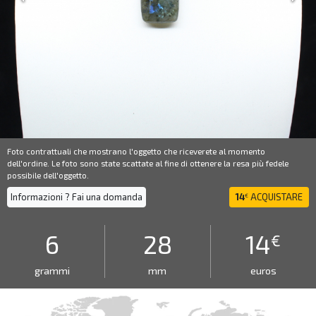
Foto contrattuali che mostrano l'oggetto che riceverete al momento
dell'ordine. Le foto sono state scattate al fine di ottenere la resa più fedele
possibile dell'oggetto.
Informazioni ? Fai una domanda
14
ACQUISTARE
€
6
28
14
€
grammi
mm
euros