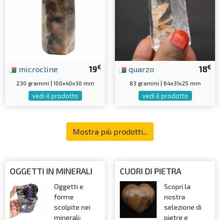
€
€
microcline
19
quarzo
18
230 grammi | 100x40x30 mm
83 grammi | 64x31x25 mm
vedi il prodotto
vedi il prodotto
Mostra più prodotti...
OGGETTI IN MINERALI
CUORI DI PIETRA
Oggetti e
Scopri la
forme
nostra
scolpite nei
selezione di
minerali:
pietre e