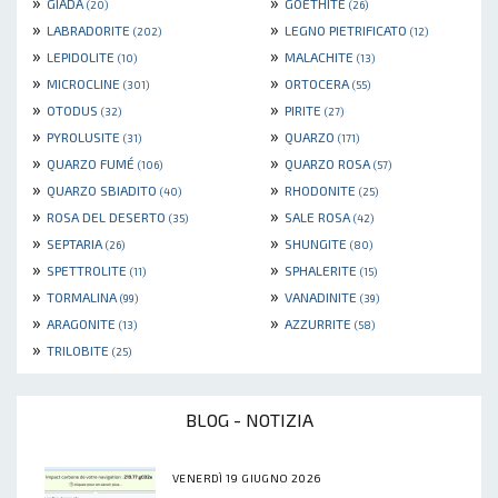
»
»
GIADA
GOETHITE
(20)
(26)
»
»
LABRADORITE
LEGNO PIETRIFICATO
(202)
(12)
»
»
LEPIDOLITE
MALACHITE
(10)
(13)
»
»
MICROCLINE
ORTOCERA
(301)
(55)
»
»
OTODUS
PIRITE
(32)
(27)
»
»
PYROLUSITE
QUARZO
(31)
(171)
»
»
QUARZO FUMÉ
QUARZO ROSA
(106)
(57)
»
»
QUARZO SBIADITO
RHODONITE
(40)
(25)
»
»
ROSA DEL DESERTO
SALE ROSA
(35)
(42)
»
»
SEPTARIA
SHUNGITE
(26)
(80)
»
»
SPETTROLITE
SPHALERITE
(11)
(15)
»
»
TORMALINA
VANADINITE
(99)
(39)
»
»
ARAGONITE
AZZURRITE
(13)
(58)
»
TRILOBITE
(25)
BLOG - NOTIZIA
VENERDÌ 19 GIUGNO 2026