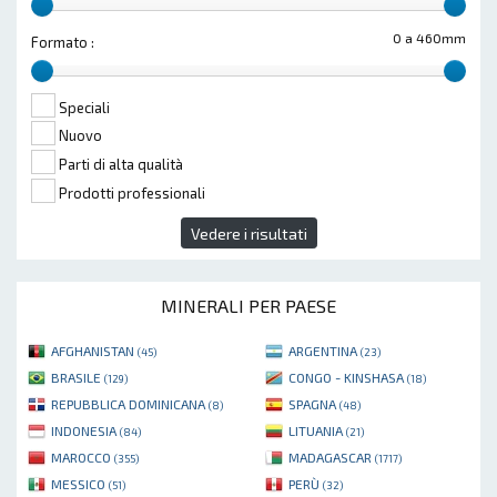
0 a 460mm
Formato :
Speciali
Nuovo
Parti di alta qualità
Prodotti professionali
Vedere i risultati
MINERALI PER PAESE
AFGHANISTAN
ARGENTINA
(45)
(23)
BRASILE
CONGO - KINSHASA
(129)
(18)
REPUBBLICA DOMINICANA
SPAGNA
(8)
(48)
INDONESIA
LITUANIA
(84)
(21)
MAROCCO
MADAGASCAR
(355)
(1717)
MESSICO
PERÙ
(51)
(32)