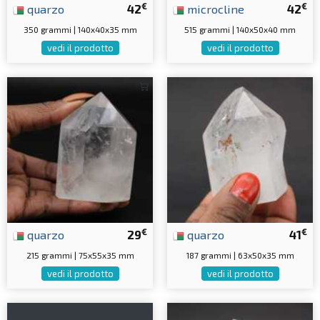
€
€
quarzo
42
microcline
42
350 grammi | 140x40x35 mm
515 grammi | 140x50x40 mm
vedi il prodotto
vedi il prodotto
€
€
quarzo
29
quarzo
41
215 grammi | 75x55x35 mm
187 grammi | 63x50x35 mm
vedi il prodotto
vedi il prodotto