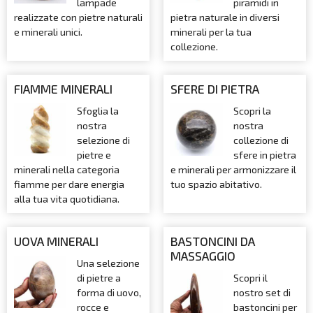
lampade
piramidi in
realizzate con pietre naturali
pietra naturale in diversi
e minerali unici.
minerali per la tua
collezione.
FIAMME MINERALI
SFERE DI PIETRA
Sfoglia la
Scopri la
nostra
nostra
selezione di
collezione di
pietre e
sfere in pietra
minerali nella categoria
e minerali per armonizzare il
fiamme per dare energia
tuo spazio abitativo.
alla tua vita quotidiana.
UOVA MINERALI
BASTONCINI DA
MASSAGGIO
Una selezione
di pietre a
Scopri il
forma di uovo,
nostro set di
rocce e
bastoncini per