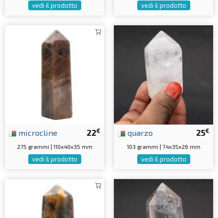
vedi il prodotto
vedi il prodotto
€
€
microcline
22
quarzo
25
275 grammi | 110x40x35 mm
103 grammi | 74x35x26 mm
vedi il prodotto
vedi il prodotto