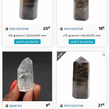
€
€
microcline
20
microcline
18
310 grammi | 35x50x105 mm
275 grammi | 45x35x115 mm
vedi il prodotto
vedi il prodotto
NEW
€
€
quarzo
9
microcline
27