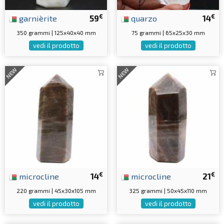
€
€
garnièrite
59
quarzo
14
350 grammi | 125x40x40 mm
75 grammi | 65x25x30 mm
vedi il prodotto
vedi il prodotto
NEW
NEW
€
€
microcline
14
microcline
21
220 grammi | 45x30x105 mm
325 grammi | 50x45x110 mm
vedi il prodotto
vedi il prodotto