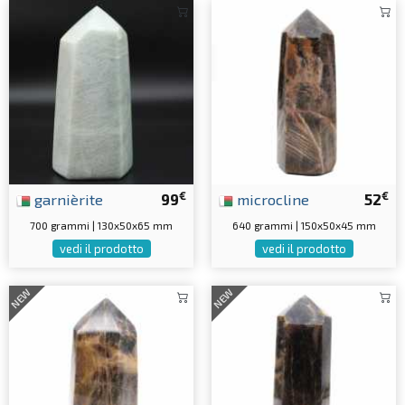
€
€
garnièrite
99
microcline
52
700 grammi | 130x50x65 mm
640 grammi | 150x50x45 mm
vedi il prodotto
vedi il prodotto
NEW
NEW