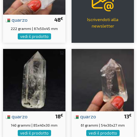
€
quarzo
48
Iscrivendoti alla
newsletter
222 grammi | 67x50x45 mm
vedi il prodotto
€
€
quarzo
18
quarzo
13
140 grammi | 85x40x30 mm
61 grammi | 54x30x27 mm
vedi il prodotto
vedi il prodotto