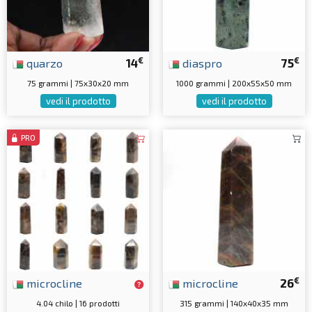
€
€
quarzo
14
diaspro
75
75 grammi | 75x30x20 mm
1000 grammi | 200x55x50 mm
vedi il prodotto
vedi il prodotto
PRO
€
microcline
microcline
26
4.04 chilo | 16 prodotti
315 grammi | 140x40x35 mm