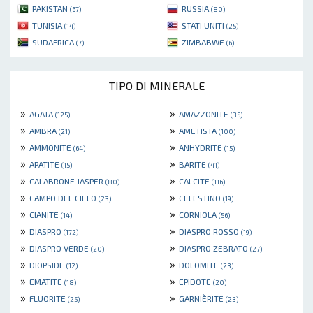
PAKISTAN
RUSSIA
(67)
(80)
TUNISIA
STATI UNITI
(14)
(25)
SUDAFRICA
ZIMBABWE
(7)
(6)
TIPO DI MINERALE
»
»
AGATA
AMAZZONITE
(125)
(35)
»
»
AMBRA
AMETISTA
(21)
(100)
»
»
AMMONITE
ANHYDRITE
(64)
(15)
»
»
APATITE
BARITE
(15)
(41)
»
»
CALABRONE JASPER
CALCITE
(80)
(116)
»
»
CAMPO DEL CIELO
CELESTINO
(23)
(19)
»
»
CIANITE
CORNIOLA
(14)
(56)
»
»
DIASPRO
DIASPRO ROSSO
(172)
(19)
»
»
DIASPRO VERDE
DIASPRO ZEBRATO
(20)
(27)
»
»
DIOPSIDE
DOLOMITE
(12)
(23)
»
»
EMATITE
EPIDOTE
(18)
(20)
»
»
FLUORITE
GARNIÈRITE
(25)
(23)