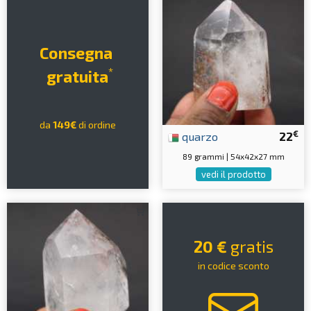
Consegna
*
gratuita
da
149€
di ordine
€
quarzo
22
89 grammi | 54x42x27 mm
vedi il prodotto
20 €
gratis
in codice sconto