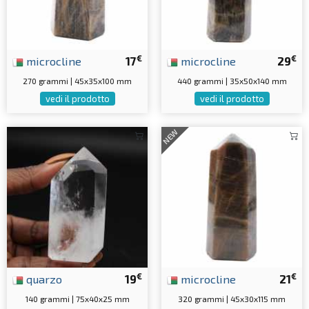
€
€
microcline
17
microcline
29
270 grammi | 45x35x100 mm
440 grammi | 35x50x140 mm
vedi il prodotto
vedi il prodotto
NEW
€
€
quarzo
19
microcline
21
140 grammi | 75x40x25 mm
320 grammi | 45x30x115 mm