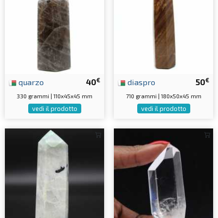
€
€
quarzo
40
diaspro
50
330 grammi | 110x45x45 mm
710 grammi | 180x50x45 mm
vedi il prodotto
vedi il prodotto