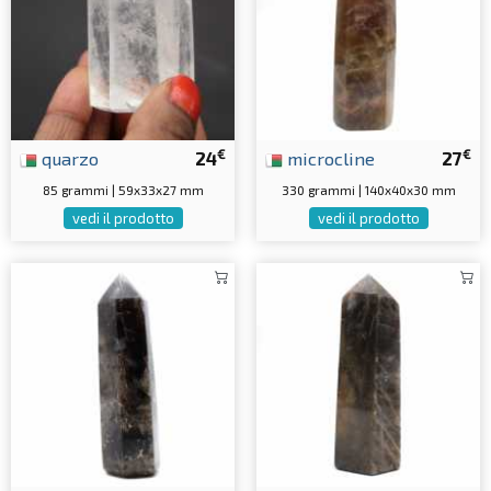
€
€
quarzo
24
microcline
27
85 grammi | 59x33x27 mm
330 grammi | 140x40x30 mm
vedi il prodotto
vedi il prodotto