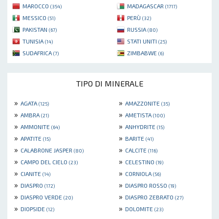
MAROCCO
MADAGASCAR
(354)
(1717)
MESSICO
PERÙ
(51)
(32)
PAKISTAN
RUSSIA
(67)
(80)
TUNISIA
STATI UNITI
(14)
(25)
SUDAFRICA
ZIMBABWE
(7)
(6)
TIPO DI MINERALE
»
»
AGATA
AMAZZONITE
(125)
(35)
»
»
AMBRA
AMETISTA
(21)
(100)
»
»
AMMONITE
ANHYDRITE
(64)
(15)
»
»
APATITE
BARITE
(15)
(41)
»
»
CALABRONE JASPER
CALCITE
(80)
(116)
»
»
CAMPO DEL CIELO
CELESTINO
(23)
(19)
»
»
CIANITE
CORNIOLA
(14)
(56)
»
»
DIASPRO
DIASPRO ROSSO
(172)
(19)
»
»
DIASPRO VERDE
DIASPRO ZEBRATO
(20)
(27)
»
»
DIOPSIDE
DOLOMITE
(12)
(23)