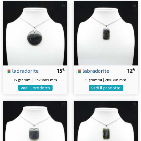
€
€
labradorite
15
labradorite
12
15 grammi | 36x36x9 mm
5 grammi | 26x17x6 mm
vedi il prodotto
vedi il prodotto