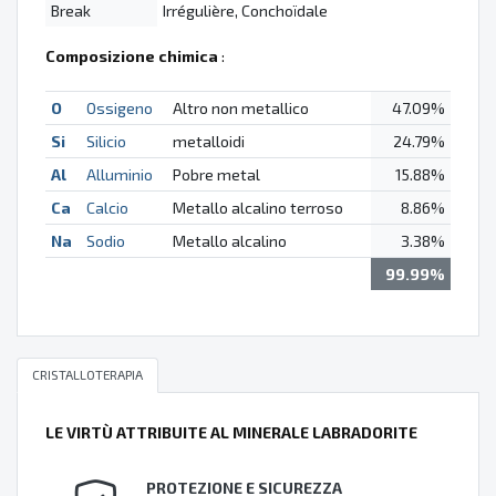
Break
Irrégulière, Conchoïdale
Composizione chimica
:
O
Ossigeno
Altro non metallico
47.09%
Si
Silicio
metalloidi
24.79%
Al
Alluminio
Pobre metal
15.88%
Ca
Calcio
Metallo alcalino terroso
8.86%
Na
Sodio
Metallo alcalino
3.38%
99.99%
CRISTALLOTERAPIA
LE VIRTÙ ATTRIBUITE AL MINERALE LABRADORITE
PROTEZIONE E SICUREZZA