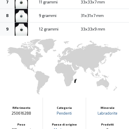
7
11 grammi
33x33x7 mm
8
9 grammi
31x31x7 mm
9
12 grammi
33x33x9 mm
Riferimento
Categoria
Minerale
250616288
Pendenti
Labradorite
Peso
Paese di origine
Prodotti