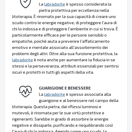
La
labradorite
è spesso considerata la
pietra protettiva per eccellenza nella
litoterapia. È rinomato per la sua capacità di creare uno
scudo contro le energie negative, di proteggere l'aura di
chi lo indossa e di proteggere l'ambiente in cui si trova. È
particolarmente efficace per le persone sensibili o
empatiche, poiché aiuta a prevenire l'affaticamento
emotivo e mentale associato all'assorbimento dei
problemi degli altri. Oltre alla sua funzione protettiva, la
labradorite
è nota anche per aumentare la fiducia in se
stessi e la perseveranza, attributi essenziali per sentirsi
sicuri e protetti in tutti gli aspetti della vita.
GUARIGIONE E BENESSERE
La
labradorite
è spesso associata alla
guarigione e al benessere nel campo della
litoterapia. Questa pietra, dai riflessi luminosi e
mutevoli, è rinomata per le sue virtù protettive e
rigeneranti. Sarebbe in grado di assorbire le energie
negative e dissiparle, purificando e riequilibrando così
l'aura di chi lo indossa. Agendo come uno scudo, la