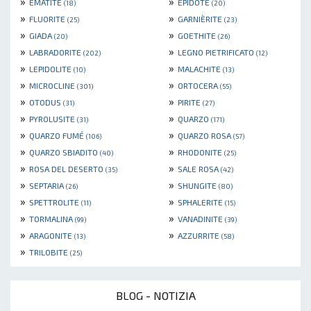
»
»
EMATITE
EPIDOTE
(18)
(20)
»
»
FLUORITE
GARNIÈRITE
(25)
(23)
»
»
GIADA
GOETHITE
(20)
(26)
»
»
LABRADORITE
LEGNO PIETRIFICATO
(202)
(12)
»
»
LEPIDOLITE
MALACHITE
(10)
(13)
»
»
MICROCLINE
ORTOCERA
(301)
(55)
»
»
OTODUS
PIRITE
(31)
(27)
»
»
PYROLUSITE
QUARZO
(31)
(171)
»
»
QUARZO FUMÉ
QUARZO ROSA
(106)
(57)
»
»
QUARZO SBIADITO
RHODONITE
(40)
(25)
»
»
ROSA DEL DESERTO
SALE ROSA
(35)
(42)
»
»
SEPTARIA
SHUNGITE
(26)
(80)
»
»
SPETTROLITE
SPHALERITE
(11)
(15)
»
»
TORMALINA
VANADINITE
(99)
(39)
»
»
ARAGONITE
AZZURRITE
(13)
(58)
»
TRILOBITE
(25)
BLOG - NOTIZIA