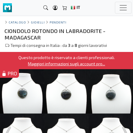
IT
CATALOGO
GIOIELLI
PENDENTI
CIONDOLO ROTONDO IN LABRADORITE -
MADAGASCAR
Tempi di consegna in Italia : da
3
a
8
giorni lavorativi
Questo prodotto è riservato a clienti professionali.
Maggiori informazioni sugli account pro...
PRO