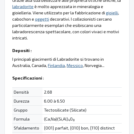
Grazie alla sua bellezza e alle proprietà ottiche uniche, la
labradorite
è molto apprezzata in mineralogia e
gioielleria. Viene utilizzato per la fabbricazione di
gioielli
,
cabochon e
oggetti
decorativi. I collezionisti cercano
particolarmente esemplari che esibiscano una
labradorescenza spettacolare, con colori vivaci e motivi
intricati.
Depositi :
I principali giacimenti di Labradorite si trovano in
Australia, Canada,
Finlandia
,
Messico
, Norvegia...
Specificazioni
:
Densità
2.68
Durezza
6.00 à 6.50
Gruppo
Tectosilicate (Silicate)
Formula
(Ca,Na)(Si,Al)
O
4
8
Sfaldamento
{001} parfait, {010} bon, {110} distinct