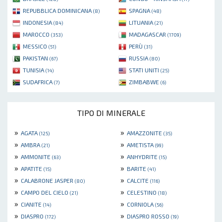
REPUBBLICA DOMINICANA
SPAGNA
(8)
(48)
INDONESIA
LITUANIA
(84)
(21)
MAROCCO
MADAGASCAR
(353)
(1709)
MESSICO
PERÙ
(51)
(31)
PAKISTAN
RUSSIA
(67)
(80)
TUNISIA
STATI UNITI
(14)
(25)
SUDAFRICA
ZIMBABWE
(7)
(6)
TIPO DI MINERALE
»
»
AGATA
AMAZZONITE
(125)
(35)
»
»
AMBRA
AMETISTA
(21)
(99)
»
»
AMMONITE
ANHYDRITE
(63)
(15)
»
»
APATITE
BARITE
(15)
(41)
»
»
CALABRONE JASPER
CALCITE
(80)
(116)
»
»
CAMPO DEL CIELO
CELESTINO
(21)
(18)
»
»
CIANITE
CORNIOLA
(14)
(56)
»
»
DIASPRO
DIASPRO ROSSO
(172)
(19)