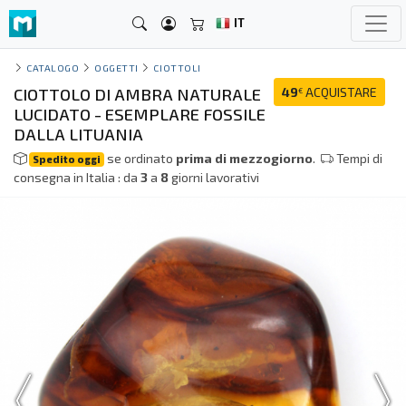
IT
CATALOGO
OGGETTI
CIOTTOLI
CIOTTOLO DI AMBRA NATURALE
49
ACQUISTARE
€
LUCIDATO - ESEMPLARE FOSSILE
DALLA LITUANIA
se ordinato
prima di mezzogiorno
.
Tempi di
Spedito oggi
consegna in Italia : da
3
a
8
giorni lavorativi