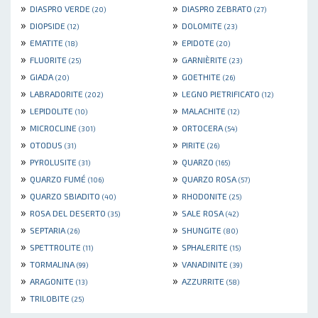
»
»
DIASPRO VERDE
DIASPRO ZEBRATO
(20)
(27)
»
»
DIOPSIDE
DOLOMITE
(12)
(23)
»
»
EMATITE
EPIDOTE
(18)
(20)
»
»
FLUORITE
GARNIÈRITE
(25)
(23)
»
»
GIADA
GOETHITE
(20)
(26)
»
»
LABRADORITE
LEGNO PIETRIFICATO
(202)
(12)
»
»
LEPIDOLITE
MALACHITE
(10)
(12)
»
»
MICROCLINE
ORTOCERA
(301)
(54)
»
»
OTODUS
PIRITE
(31)
(26)
»
»
PYROLUSITE
QUARZO
(31)
(165)
»
»
QUARZO FUMÉ
QUARZO ROSA
(106)
(57)
»
»
QUARZO SBIADITO
RHODONITE
(40)
(25)
»
»
ROSA DEL DESERTO
SALE ROSA
(35)
(42)
»
»
SEPTARIA
SHUNGITE
(26)
(80)
»
»
SPETTROLITE
SPHALERITE
(11)
(15)
»
»
TORMALINA
VANADINITE
(99)
(39)
»
»
ARAGONITE
AZZURRITE
(13)
(58)
»
TRILOBITE
(25)