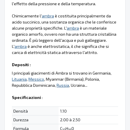
l'effetto della pressione e della temperatura.
Chimicamente l'
ambra
è costituita principalmente da
acido succinico, una sostanza organica che le conferisce
alcune proprietà specifiche. L'
ambra
è un materiale
organico amorfo, ovvero non ha una struttura cristallina
ordinata. È più leggero dell'acqua e può galleggiare.
L'
ambra
è anche elettrostatica, il che significa che si
carica di elettricità statica attraverso l'attrito.
Depositi :
I principali giacimenti di Ambra si trovano in Germania,
Lituania
,
Messico
, Myanmar (Birmania), Polonia,
Repubblica Dominicana,
Russia
, Ucraina...
Specificazioni
:
Densità
1.10
Durezza
2.00 à 2.50
Formula
C
H
O
10
16