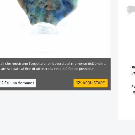
ali che mostrano l'oggetto che riceverete al momento dell'ordine.
R
ate scattate al fine di ottenere la resa più fedele possibile
2
i ? Fai una domanda
12
ACQUISTARE
€
F