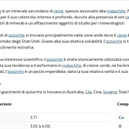
e
è un minerale secondario di
rame
, spesso associato alla
malachite
,
 per il suo colore blu intenso e profondo, dovuto alla presenza di ioni
r
sti di minerali e un affascinante oggetto di studio per i mineralogisti.
ti di
azzurrite
si trovano principalmente nelle zone aride dove il
rame
è
tale degli Stati Uniti. Grazie alla sua relativa solubilità, l'
azzurrite
si 
cilmente estratta.
uo interesse scientifico, l'
azzurrite
è stata storicamente utilizzata come
 la sua tendenza a trasformarsi in
malachite
, di colore verde, ne ha li
i, l'
azzurrite
è un pezzo imperdibile, data la sua relativa rarità e il suo
:
li giacimenti di azzurrite si trovano in Australia,
Cile
, Cina,
Spagna
, Stati
azioni
:
Compo
3.77
Cu
3.50 à 4.00
O