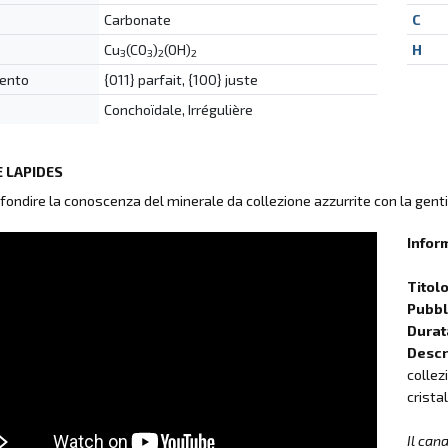
Carbonate
C
Cu
(CO
)
(OH)
H
3
3
2
2
ento
{011} parfait, {100} juste
Conchoïdale, Irrégulière
 LAPIDES
fondire la conoscenza del minerale da collezione azzurrite con la genti
Infor
Titol
Pubbli
Durat
Descr
collez
cristal
Il can