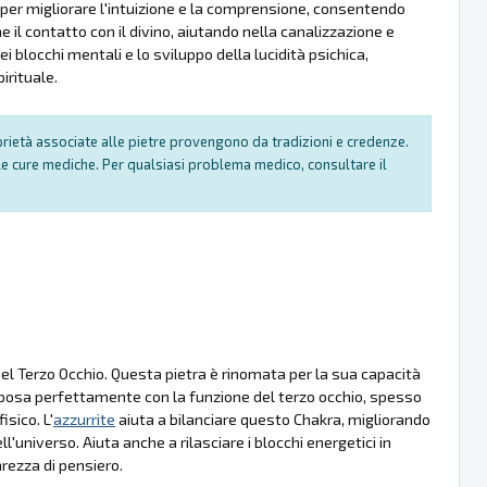
 per migliorare l'intuizione e la comprensione, consentendo
e il contatto con il divino, aiutando nella canalizzazione e
i blocchi mentali e lo sviluppo della lucidità psichica,
irituale.
oprietà associate alle pietre provengono da tradizioni e credenze.
e cure mediche. Per qualsiasi problema medico, consultare il
l Terzo Occhio. Questa pietra è rinomata per la sua capacità
 si sposa perfettamente con la funzione del terzo occhio, spesso
sico. L'
azzurrite
aiuta a bilanciare questo Chakra, migliorando
l'universo. Aiuta anche a rilasciare i blocchi energetici in
rezza di pensiero.