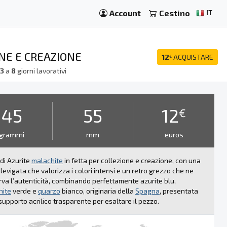
Account
Cestino
IT
ONE E CREAZIONE
12
ACQUISTARE
€
a
3
a
8
giorni lavorativi
45
55
12
€
grammi
mm
euros
 di Azurite
malachite
in fetta per collezione e creazione, con una
 levigata che valorizza i colori intensi e un retro grezzo che ne
va l’autenticità, combinando perfettamente azurite blu,
hite
verde e
quarzo
bianco, originaria della
Spagna
, presentata
supporto acrilico trasparente per esaltare il pezzo.