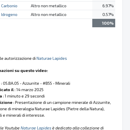
Carbonio
Altro non metallico
6.97%
Idrogeno
Altro non metallico
0.57%
100%
le autorizzazione di
Naturae Lapides
mazioni su questo video:
o
: 05.BA.05 - Azzurrite - #B55 - Minerali
cato il
: 14 marzo 2025
a
: 1 minuto e 29 secondi
izione
: Presentazione di un campione minerale di Azzurrite,
ione di mineralogia Naturae Lapides (Pietre della Natura),
li e minerali di interesse.
ale Youtube
Naturae Lapides
è dedicato alla collezione di