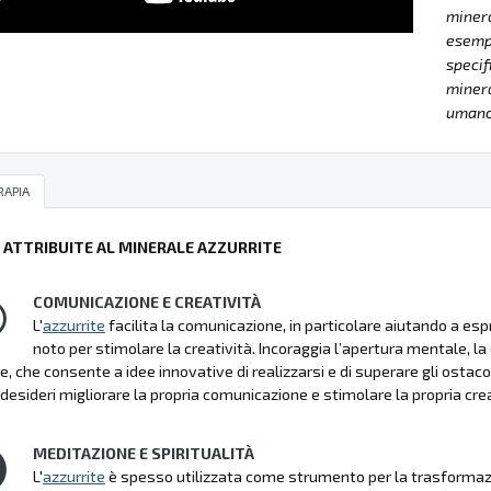
minera
esempla
specif
minera
umano 
RAPIA
Ù ATTRIBUITE AL MINERALE AZZURRITE
COMUNICAZIONE E CREATIVITÀ
L'
azzurrite
facilita la comunicazione, in particolare aiutando a es
noto per stimolare la creatività. Incoraggia l’apertura mentale, la 
e, che consente a idee innovative di realizzarsi e di superare gli ostacoli
desideri migliorare la propria comunicazione e stimolare la propria crea
MEDITAZIONE E SPIRITUALITÀ
L'
azzurrite
è spesso utilizzata come strumento per la trasformazion