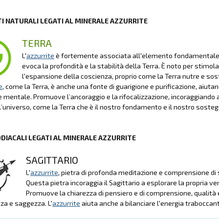
I NATURALI LEGATI AL MINERALE AZZURRITE
TERRA
L'
azzurrite
è fortemente associata all'elemento fondamentale Terr
evoca la profondità e la stabilità della Terra. È noto per stimo
l'espansione della coscienza, proprio come la Terra nutre e sos
e
, come la Terra, è anche una fonte di guarigione e purificazione, aiutand
 mentale. Promuove l’ancoraggio e la rifocalizzazione, incoraggiando a
ll’universo, come la Terra che è il nostro fondamento e il nostro sost
ODIACALI LEGATI AL MINERALE AZZURRITE
SAGITTARIO
L'
azzurrite
, pietra di profonda meditazione e comprensione di 
Questa pietra incoraggia il Sagittario a esplorare la propria ver
Promuove la chiarezza di pensiero e di comprensione, qualità es
a e saggezza. L'
azzurrite
aiuta anche a bilanciare l'energia traboccan