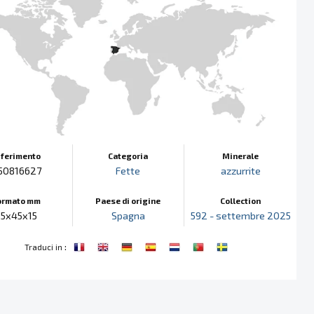
iferimento
Categoria
Minerale
50816627
Fette
azzurrite
ormato mm
Paese di origine
Collection
55x45x15
Spagna
592 - settembre 2025
:
Traduci in