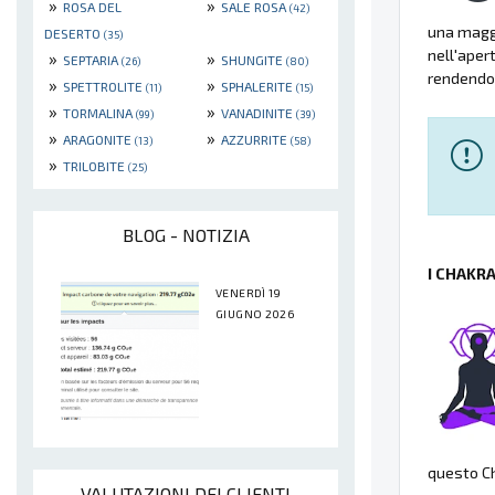
»
»
ROSA DEL
SALE ROSA
(42)
una maggi
DESERTO
(35)
nell'aper
»
»
SEPTARIA
SHUNGITE
(26)
(80)
rendendol
»
»
SPETTROLITE
SPHALERITE
(11)
(15)
»
»
TORMALINA
VANADINITE
(99)
(39)
»
»
ARAGONITE
AZZURRITE
(13)
(58)
»
TRILOBITE
(25)
BLOG - NOTIZIA
I CHAKR
VENERDÌ 19
GIUGNO 2026
questo Ch
VALUTAZIONI DEI CLIENTI