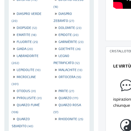
(19)
»
»
DIASPRO VERDE
DIASPRO
ZEBRATO
(20)
(27)
»
»
DIOPSIDE
DOLOMITE
(12)
(23)
»
»
EMATITE
EPIDOTE
(18)
(20)
»
»
FLUORITE
GARNIÈRITE
(25)
(23)
»
»
GIADA
GOETHITE
(20)
(26)
CRISTALLOTE
»
»
LABRADORITE
LEGNO
PIETRIFICATO
(202)
(12)
LE VIRT
»
»
LEPIDOLITE
MALACHITE
(10)
(13)
»
»
MICROCLINE
ORTOCERA
(55)
(301)
»
»
OTODUS
PIRITE
(31)
(27)
»
»
PYROLUSITE
QUARZO
(31)
(171)
ispirazion
»
»
QUARZO FUMÉ
QUARZO ROSA
chiunque 
(106)
(57)
»
»
QUARZO
RHODONITE
(25)
SBIADITO
(40)