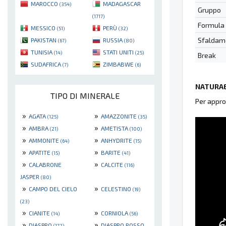
MAROCCO
MADAGASCAR
(354)
Gruppo
(1717)
Formula
MESSICO
PERÙ
(51)
(32)
Sfaldam
PAKISTAN
RUSSIA
(67)
(80)
TUNISIA
STATI UNITI
(14)
(25)
Break
SUDAFRICA
ZIMBABWE
(7)
(6)
NATURAE
TIPO DI MINERALE
Per appro
»
»
AGATA
AMAZZONITE
(125)
(35)
»
»
AMBRA
AMETISTA
(21)
(100)
»
»
AMMONITE
ANHYDRITE
(64)
(15)
»
»
APATITE
BARITE
(15)
(41)
»
»
CALABRONE
CALCITE
(116)
JASPER
(80)
»
»
CAMPO DEL CIELO
CELESTINO
(19)
(23)
»
»
CIANITE
CORNIOLA
(14)
(56)
»
»
DIASPRO
DIASPRO ROSSO
(172)