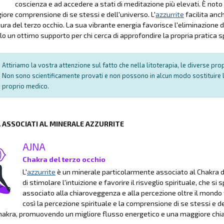
coscienza e ad accedere a stati di meditazione più elevati. È noto
ore comprensione di se stessi e dell'universo. L'
azzurrite
facilita anch
tura del terzo occhio. La sua vibrante energia favorisce l'eliminazione de
o un ottimo supporto per chi cerca di approfondire la propria pratica sp
Attiriamo la vostra attenzione sul fatto che nella litoterapia, le diverse pr
Non sono scientificamente provati e non possono in alcun modo sostituire l
proprio medico.
A ASSOCIATI AL MINERALE AZZURRITE
AJNA
Chakra del terzo occhio
L'
azzurrite
è un minerale particolarmente associato al Chakra de
di stimolare l'intuizione e favorire il risveglio spirituale, che
associato alla chiaroveggenza e alla percezione oltre il mondo fi
così la percezione spirituale e la comprensione di se stessi e del
akra, promuovendo un migliore flusso energetico e una maggiore chia