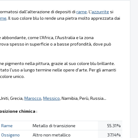
 formatosi dall'alterazione di depositi di
rame
. L'
azzurrite
si
ame
. Il suo colore blu lo rende una pietra molto apprezzata dai
 abbondante, come l'Africa, l'Australia e la zona
trova spesso in superficie o a basse profondità, dove può
 pigmento nella pittura, grazie al suo colore blu brillante.
mitato l'uso a lungo termine nelle opere d'arte. Per gli amanti
 colore unico.
 Uniti, Grecia,
Marocco
,
Messico
, Namibia, Perù, Russia...
sizione chimica
:
Rame
Metallo di transizione
55.31%
Ossigeno
Altro non metallico
37.14%