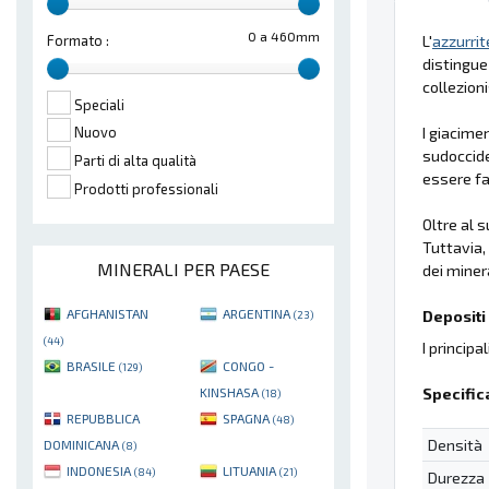
0 a 460mm
L'
azzurrit
Formato :
distingue
collezioni
Speciali
I giacimen
Nuovo
sudocciden
Parti di alta qualità
essere fa
Prodotti professionali
Oltre al s
Tuttavia,
MINERALI PER PAESE
dei mineral
AFGHANISTAN
ARGENTINA
Depositi 
(23)
(44)
I principa
BRASILE
CONGO -
(129)
Specific
KINSHASA
(18)
REPUBBLICA
SPAGNA
(48)
Densità
DOMINICANA
(8)
INDONESIA
LITUANIA
(84)
(21)
Durezza