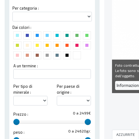
Per categoria :
Dai colori :
Foto contrattu
A un termine :
Le foto sono st
dell'oggetto.
Informazion
Per tipo di
Per paese di
minerale :
origine :
0 a 2499€
Prezzo :
0 a 24620gr.
peso :
AZZURRITE