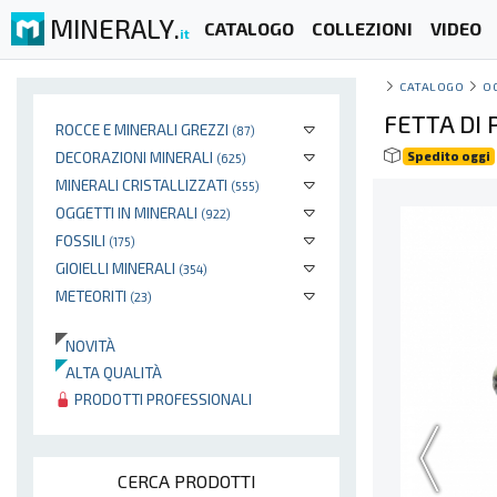
MINERALY.
CATALOGO
COLLEZIONI
VIDEO
it
CATALOGO
O
FETTA DI 
ROCCE E MINERALI GREZZI
(87)
DECORAZIONI MINERALI
Spedito oggi
(625)
MINERALI CRISTALLIZZATI
(555)
OGGETTI IN MINERALI
(922)
FOSSILI
(175)
GIOIELLI MINERALI
(354)
METEORITI
(23)
NOVITÀ
ALTA QUALITÀ
PRODOTTI PROFESSIONALI
CERCA PRODOTTI