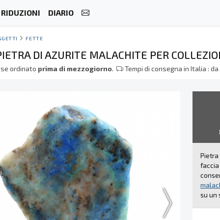
RIDUZIONI
DIARIO
GGETTI
FETTE
PIETRA DI AZURITE MALACHITE PER COLLEZI
se ordinato
prima di mezzogiorno
.
Tempi di consegna in Italia : d
Pietra
faccia
conser
malac
su un 