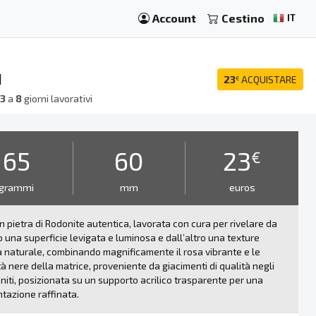
Account
Cestino
IT
I
23
ACQUISTARE
€
a
3
a
8
giorni lavorativi
65
60
23
€
grammi
mm
euros
in pietra di Rodonite autentica, lavorata con cura per rivelare da
o una superficie levigata e luminosa e dall’altro una texture
 naturale, combinando magnificamente il rosa vibrante e le
tà nere della matrice, proveniente da giacimenti di qualità negli
Uniti, posizionata su un supporto acrilico trasparente per una
tazione raffinata.