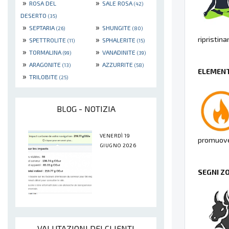
»
»
ROSA DEL
SALE ROSA
(42)
DESERTO
(35)
»
»
SEPTARIA
SHUNGITE
(26)
(80)
»
»
ripristin
SPETTROLITE
SPHALERITE
(11)
(15)
»
»
TORMALINA
VANADINITE
(99)
(39)
»
»
ARAGONITE
AZZURRITE
(13)
(58)
ELEMENT
»
TRILOBITE
(25)
BLOG - NOTIZIA
VENERDÌ 19
promuove 
GIUGNO 2026
SEGNI Z
VALUTAZIONI DEI CLIENTI