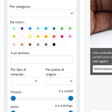
Per categoria :
Dai colori :
Foto contrattu
A un termine :
Le foto sono st
dell'oggetto.
Informazion
Per tipo di
Per paese di
minerale :
origine :
0 a 2499€
Prezzo :
0 a 24620gr.
peso :