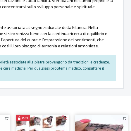
accettazione e l'adattabilità. Stimola anche l’amor proprio e la
 concentrarsi sullo sviluppo personale e spirituale.
nte associata al segno zodiacale della Bilancia. Nella
he si sincronizza bene con la continua ricerca di equilibrio e
e l'apertura del cuore e l'espressione dei sentimenti, che
così il loro bisogno di armonia e relazioni armoniose.
oprietà associate alle pietre provengono da tradizioni e credenze.
e cure mediche. Per qualsiasi problema medico, consultare il
PRO