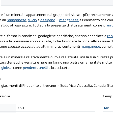
te è un minerale appartenente al gruppo dei silicati, più precisamente a
o da
manganese
,
silicio
e
ossigeno
. Il
manganese
è l'elemento che conf
pallido al rosa scuro. Tuttavia la presenza di altri elementi come il
ferr
te si forma in condizioni geologiche specifiche, spesso associate a
roc
ra e la pressione sono elevate, il che favorisce la ricristallizzazione d
sono spesso associati ad altri minerali contenenti
manganese
, come l
te è un minerale relativamente duro e resistente, ma la sua durezza può
 caratteristiche venature nere ne fanno una pietra ornamentale molto ap
e
gioielli
, come
pendenti
,
anelli
o braccialetti.
:
li giacimenti di Rhodonite si trovano in Sudafrica, Australia, Canada, Stati
azioni
:
Compo
3.50
Mn