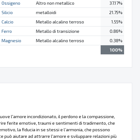
Ossigeno
Altro non metallico
37.17%
Silicio
metalloidi
21.75%
Calcio
Metallo alcalino terroso
1.55%
Ferro
Metallo di transizione
0.86%
Magnesio
Metallo alcalino terroso
0.38%
100%
uove l'amore incondizionato, il perdono e la compassione,
uarire ferite emotive, traumi e sentimenti di tradimento, che
emotivo, la fiducia in se stessi e l’armonia, che possono
te può aiutare ad attrarre l'amore e sviluppare relazioni più