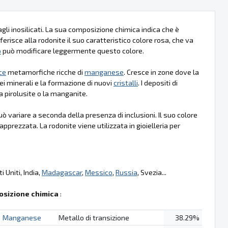
gli inosilicati. La sua composizione chimica indica che è
erisce alla rodonite il suo caratteristico colore rosa, che va
o
può modificare leggermente questo colore.
ce
metamorfiche ricche di
manganese
. Cresce in zone dove la
ei minerali e la formazione di nuovi
cristalli
. I depositi di
a pirolusite o la manganite.
 variare a seconda della presenza di inclusioni. Il suo colore
prezzata. La rodonite viene utilizzata in gioielleria per
 Uniti, India,
Madagascar
,
Messico
,
Russia
, Svezia...
sizione chimica
:
Manganese
Metallo di transizione
38.29%