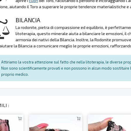
aprire i
cuori
dei Toro, facilitando il perdono e incoraggiando l'
ne, aiutando il Toro a superare le proprie tendenze materialistiche e a
BILANCIA
La rodonite, pietra di compassione ed equilibrio, è perfettame
litoterapia, questo minerale aiuta a bilanciare le emozioni, il c
armonia dei nativi della Bilancia. Inoltre, la Rodonite promuov
iutare la Bilancia a comunicare meglio le proprie emozioni, rafforzando 
Attiriamo la vostra attenzione sul fatto che nella litoterapia, le diverse pr
Non sono scientificamente provati e non possono in alcun modo sostituire l
proprio medico.
LI :