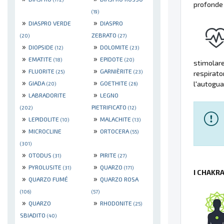
profonde 
(19)
»
»
DIASPRO VERDE
DIASPRO
ZEBRATO
(20)
(27)
»
»
DIOPSIDE
DOLOMITE
(12)
(23)
»
»
EMATITE
EPIDOTE
(18)
(20)
stimolare 
»
»
FLUORITE
GARNIÈRITE
(25)
(23)
respirato
»
»
GIADA
GOETHITE
l'autogua
(20)
(26)
»
»
LABRADORITE
LEGNO
PIETRIFICATO
(202)
(12)
»
»
LEPIDOLITE
MALACHITE
(10)
(13)
»
»
MICROCLINE
ORTOCERA
(55)
(301)
»
»
OTODUS
PIRITE
(31)
(27)
»
»
PYROLUSITE
QUARZO
(31)
(171)
I CHAKR
»
»
QUARZO FUMÉ
QUARZO ROSA
(106)
(57)
»
»
QUARZO
RHODONITE
(25)
SBIADITO
(40)