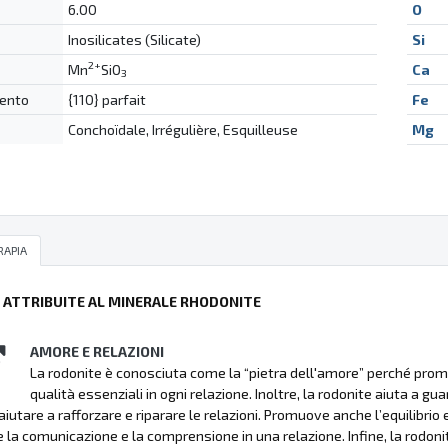
6.00
O
Inosilicates (Silicate)
Si
2+
Mn
SiO
Ca
3
ento
{110} parfait
Fe
Conchoïdale, Irrégulière, Esquilleuse
Mg
RAPIA
Ù ATTRIBUITE AL MINERALE RHODONITE
AMORE E RELAZIONI
La rodonite è conosciuta come la “pietra dell'amore” perché prom
qualità essenziali in ogni relazione. Inoltre, la rodonite aiuta a g
iutare a rafforzare e riparare le relazioni. Promuove anche l’equilibrio 
e la comunicazione e la comprensione in una relazione. Infine, la rodoni