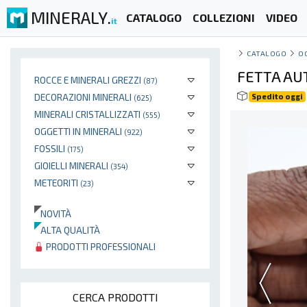
MINERALY.
CATALOGO
COLLEZIONI
VIDEO
it
CATALOGO
O
FETTA AUT
ROCCE E MINERALI GREZZI
(87)
DECORAZIONI MINERALI
Spedito oggi
(625)
MINERALI CRISTALLIZZATI
(555)
OGGETTI IN MINERALI
(922)
FOSSILI
(175)
GIOIELLI MINERALI
(354)
METEORITI
(23)
NOVITÀ
ALTA QUALITÀ
PRODOTTI PROFESSIONALI
CERCA PRODOTTI