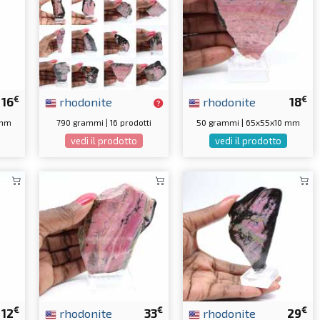
€
€
16
rhodonite
rhodonite
18
 mm
790 grammi | 16 prodotti
50 grammi | 65x55x10 mm
vedi il prodotto
vedi il prodotto
€
€
€
12
rhodonite
33
rhodonite
29