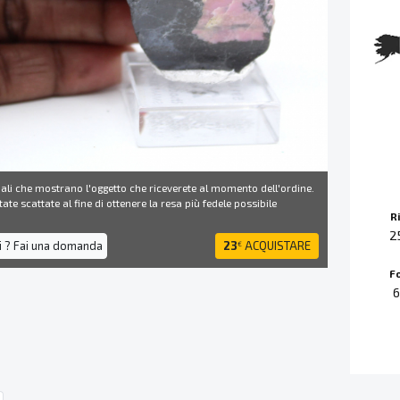
ali che mostrano l'oggetto che riceverete al momento dell'ordine.
ate scattate al fine di ottenere la resa più fedele possibile
R
2
i ? Fai una domanda
23
ACQUISTARE
€
F