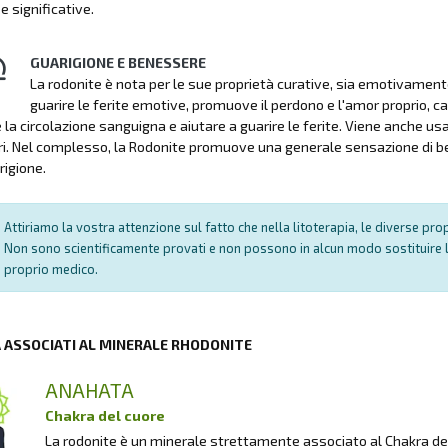
e significative.
GUARIGIONE E BENESSERE
La rodonite è nota per le sue proprietà curative, sia emotivamente
guarire le ferite emotive, promuove il perdono e l'amor proprio, cal
la circolazione sanguigna e aiutare a guarire le ferite. Viene anche usat
ri. Nel complesso, la Rodonite promuove una generale sensazione di be
rigione.
Attiriamo la vostra attenzione sul fatto che nella litoterapia, le diverse pr
Non sono scientificamente provati e non possono in alcun modo sostituire l
proprio medico.
A ASSOCIATI AL MINERALE RHODONITE
ANAHATA
Chakra del cuore
La rodonite è un minerale strettamente associato al Chakra del 