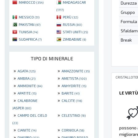
MAROCCO
MADAGASCAR
Durezza
(354)
(1717)
Gruppo
MESSICO
PERÙ
(51)
(32)
Formula
PAKISTAN
RUSSIA
(67)
(80)
Sfaldam
TUNISIA
STATI UNITI
(14)
(25)
SUDAFRICA
ZIMBABWE
Break
(7)
(6)
TIPO DI MINERALE
»
»
AGATA
AMAZZONITE
(125)
(35)
CRISTALLOTE
»
»
AMBRA
AMETISTA
(21)
(100)
»
»
AMMONITE
ANHYDRITE
(64)
(15)
»
»
LE VIRT
APATITE
BARITE
(15)
(41)
»
»
CALABRONE
CALCITE
(116)
JASPER
(80)
»
»
CAMPO DEL CIELO
CELESTINO
(19)
(23)
possono a
»
»
CIANITE
CORNIOLA
(14)
(56)
migliorar
»
»
DIASPRO
DIASPRO ROSSO
(172)