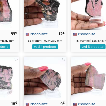
€
€
33
rhodonite
12
rhodonite
5x45x10 mm
35 grammi | 60x40x10 mm
45 grammi | 55x45x15
rodotto
vedi il prodotto
vedi il prodotto
€
€
18
rhodonite
9
rhodonite