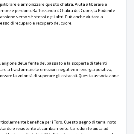
quilibrare e armonizzare questo chakra. Aiuta a liberare e
 amore e perdono. Rafforzando il Chakra del Cuore, la Rodonite
ssione verso sé stessi e gli altri. Può anche aiutare a
cesso di recupero e recupero del cuore.
arigione delle ferite del passato e la scoperta di talenti
are a trasformare le emozioni negative in energia positiva,
fforzare la volontà di superare gli ostacoli. Questa associazione
particolarmente benefica per i Toro. Questo segno di terra, noto
testardo e resistente al cambiamento. La rodonite aiuta ad