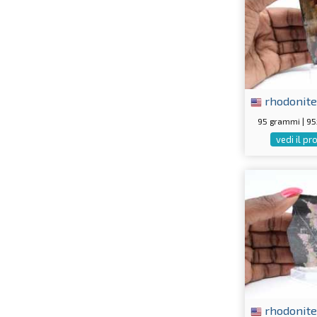
rhodonite
95 grammi | 9
vedi il p
rhodonite