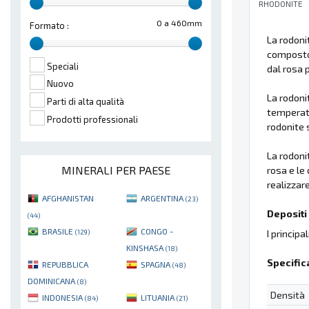
RHODONITE
0 a 460mm
Formato :
La rodoni
compost
Speciali
dal rosa 
Nuovo
La rodoni
Parti di alta qualità
temperatu
Prodotti professionali
rodonite 
La rodoni
MINERALI PER PAESE
rosa e le
realizzar
AFGHANISTAN
ARGENTINA
(23)
Depositi 
(44)
BRASILE
CONGO -
I principa
(129)
KINSHASA
(18)
Specific
REPUBBLICA
SPAGNA
(48)
DOMINICANA
(8)
Densità
INDONESIA
LITUANIA
(84)
(21)