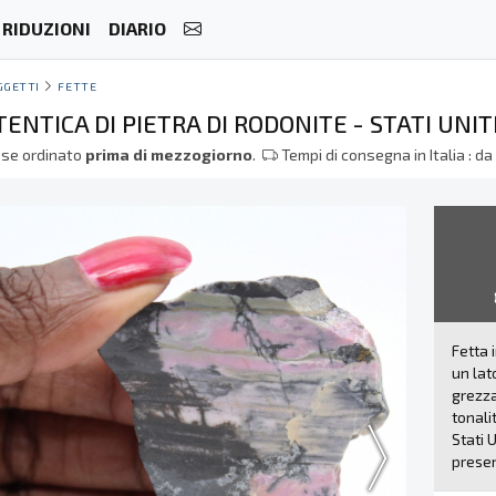
RIDUZIONI
DIARIO
GGETTI
FETTE
ENTICA DI PIETRA DI RODONITE - STATI UNIT
se ordinato
prima di mezzogiorno
.
Tempi di consegna in Italia : d
Fetta 
un lat
grezza
tonali
Stati 
presen