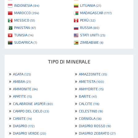
INDONESIA
LITUANIA
(84)
(21)
MAROCCO
MADAGASCAR
(354)
(1717)
MESSICO
PERÙ
(51)
(32)
PAKISTAN
RUSSIA
(67)
(80)
TUNISIA
STATI UNITI
(14)
(25)
SUDAFRICA
ZIMBABWE
(7)
(6)
TIPO DI MINERALE
»
»
AGATA
AMAZZONITE
(125)
(35)
»
»
AMBRA
AMETISTA
(21)
(100)
»
»
AMMONITE
ANHYDRITE
(64)
(15)
»
»
APATITE
BARITE
(15)
(41)
»
»
CALABRONE JASPER
CALCITE
(80)
(116)
»
»
CAMPO DEL CIELO
CELESTINO
(23)
(19)
»
»
CIANITE
CORNIOLA
(14)
(56)
»
»
DIASPRO
DIASPRO ROSSO
(172)
(19)
»
»
DIASPRO VERDE
DIASPRO ZEBRATO
(20)
(27)