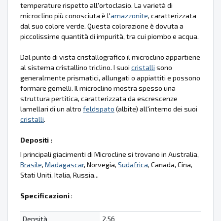
temperature rispetto all'ortoclasio. La varietà di
microclino più conosciuta è l'
amazzonite
, caratterizzata
dal suo colore verde. Questa colorazione è dovuta a
piccolissime quantità di impurità, tra cui piombo e acqua.
Dal punto di vista cristallografico il microclino appartiene
al sistema cristallino triclino. I suoi
cristalli
sono
generalmente prismatici, allungati o appiattiti e possono
formare gemelli. Il microclino mostra spesso una
struttura pertitica, caratterizzata da escrescenze
lamellari di un altro
feldspato
(albite) all'interno dei suoi
cristalli
.
Depositi :
I principali giacimenti di Microcline si trovano in Australia,
Brasile
,
Madagascar
, Norvegia,
Sudafrica
, Canada, Cina,
Stati Uniti, Italia, Russia...
Specificazioni
:
Densità
2.56