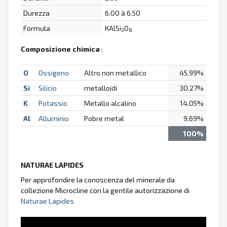
Durezza
6.00 à 6.50
Formula
KAlSi
O
3
8
Composizione chimica
:
O
Ossigeno
Altro non metallico
45.99%
Si
Silicio
metalloidi
30.27%
K
Potassio
Metallo alcalino
14.05%
Al
Alluminio
Pobre metal
9.69%
100%
NATURAE LAPIDES
Per approfondire la conoscenza del minerale da
collezione Microcline con la gentile autorizzazione di
Naturae Lapides