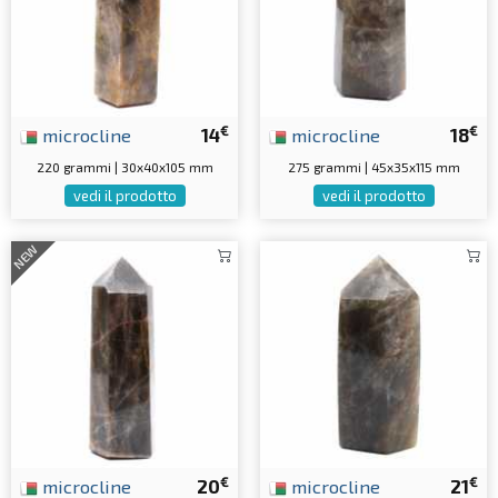
€
€
microcline
14
microcline
18
220 grammi | 30x40x105 mm
275 grammi | 45x35x115 mm
vedi il prodotto
vedi il prodotto
NEW
€
€
microcline
20
microcline
21