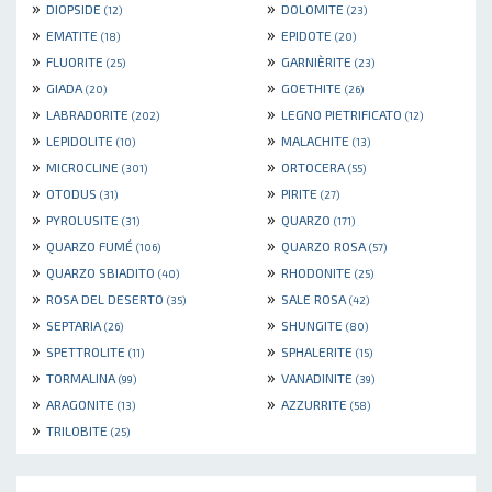
»
»
DIOPSIDE
DOLOMITE
(12)
(23)
»
»
EMATITE
EPIDOTE
(18)
(20)
»
»
FLUORITE
GARNIÈRITE
(25)
(23)
»
»
GIADA
GOETHITE
(20)
(26)
»
»
LABRADORITE
LEGNO PIETRIFICATO
(202)
(12)
»
»
LEPIDOLITE
MALACHITE
(10)
(13)
»
»
MICROCLINE
ORTOCERA
(301)
(55)
»
»
OTODUS
PIRITE
(31)
(27)
»
»
PYROLUSITE
QUARZO
(31)
(171)
»
»
QUARZO FUMÉ
QUARZO ROSA
(106)
(57)
»
»
QUARZO SBIADITO
RHODONITE
(40)
(25)
»
»
ROSA DEL DESERTO
SALE ROSA
(35)
(42)
»
»
SEPTARIA
SHUNGITE
(26)
(80)
»
»
SPETTROLITE
SPHALERITE
(11)
(15)
»
»
TORMALINA
VANADINITE
(99)
(39)
»
»
ARAGONITE
AZZURRITE
(13)
(58)
»
TRILOBITE
(25)