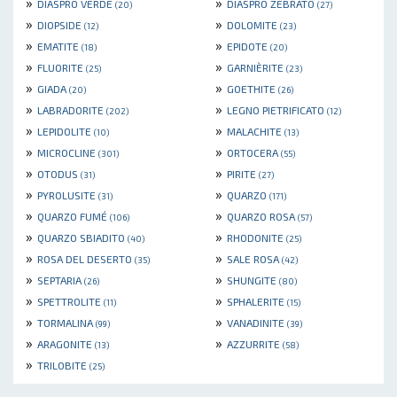
»
»
DIASPRO VERDE
DIASPRO ZEBRATO
(20)
(27)
»
»
DIOPSIDE
DOLOMITE
(12)
(23)
»
»
EMATITE
EPIDOTE
(18)
(20)
»
»
FLUORITE
GARNIÈRITE
(25)
(23)
»
»
GIADA
GOETHITE
(20)
(26)
»
»
LABRADORITE
LEGNO PIETRIFICATO
(202)
(12)
»
»
LEPIDOLITE
MALACHITE
(10)
(13)
»
»
MICROCLINE
ORTOCERA
(301)
(55)
»
»
OTODUS
PIRITE
(31)
(27)
»
»
PYROLUSITE
QUARZO
(31)
(171)
»
»
QUARZO FUMÉ
QUARZO ROSA
(106)
(57)
»
»
QUARZO SBIADITO
RHODONITE
(40)
(25)
»
»
ROSA DEL DESERTO
SALE ROSA
(35)
(42)
»
»
SEPTARIA
SHUNGITE
(26)
(80)
»
»
SPETTROLITE
SPHALERITE
(11)
(15)
»
»
TORMALINA
VANADINITE
(99)
(39)
»
»
ARAGONITE
AZZURRITE
(13)
(58)
»
TRILOBITE
(25)