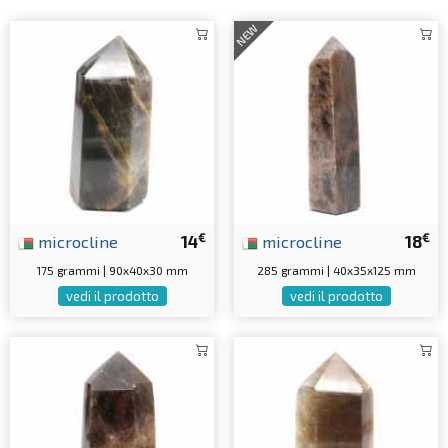
NEW
€
€
microcline
14
microcline
18
175 grammi | 90x40x30 mm
285 grammi | 40x35x125 mm
vedi il prodotto
vedi il prodotto