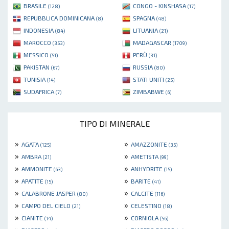
BRASILE
CONGO - KINSHASA
(128)
(17)
REPUBBLICA DOMINICANA
SPAGNA
(8)
(48)
INDONESIA
LITUANIA
(84)
(21)
MAROCCO
MADAGASCAR
(353)
(1709)
MESSICO
PERÙ
(51)
(31)
PAKISTAN
RUSSIA
(67)
(80)
TUNISIA
STATI UNITI
(14)
(25)
SUDAFRICA
ZIMBABWE
(7)
(6)
TIPO DI MINERALE
»
»
AGATA
AMAZZONITE
(125)
(35)
»
»
AMBRA
AMETISTA
(21)
(99)
»
»
AMMONITE
ANHYDRITE
(63)
(15)
»
»
APATITE
BARITE
(15)
(41)
»
»
CALABRONE JASPER
CALCITE
(80)
(116)
»
»
CAMPO DEL CIELO
CELESTINO
(21)
(18)
»
»
CIANITE
CORNIOLA
(14)
(56)