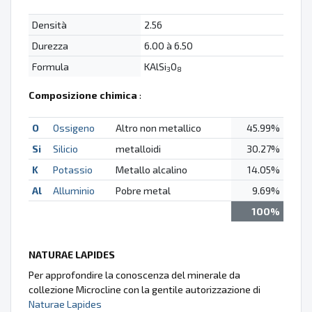
Densità
2.56
Durezza
6.00 à 6.50
Formula
KAlSi
O
3
8
Composizione chimica
:
O
Ossigeno
Altro non metallico
45.99%
Si
Silicio
metalloidi
30.27%
K
Potassio
Metallo alcalino
14.05%
Al
Alluminio
Pobre metal
9.69%
100%
NATURAE LAPIDES
Per approfondire la conoscenza del minerale da
collezione Microcline con la gentile autorizzazione di
Naturae Lapides