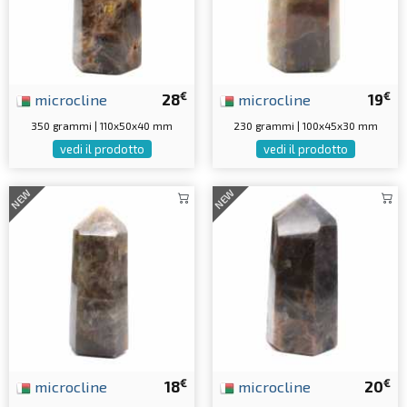
€
€
microcline
28
microcline
19
350 grammi | 110x50x40 mm
230 grammi | 100x45x30 mm
vedi il prodotto
vedi il prodotto
NEW
NEW
€
€
microcline
18
microcline
20