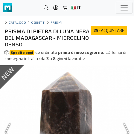
IT
CATALOGO
OGGETTI
PRISMI
PRISMA DI PIETRA DI LUNA NERA
25
ACQUISTARE
€
DEL MADAGASCAR - MICROCLINO
DENSO
se ordinato
prima di mezzogiorno
.
Tempi di
Spedito oggi
consegna in Italia : da
3
a
8
giorni lavorativi
NEW