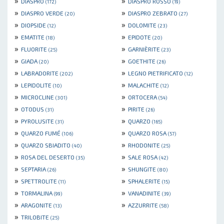
»
»
DIASPRO
DIASPRO ROSSO
(172)
(19)
»
»
DIASPRO VERDE
DIASPRO ZEBRATO
(20)
(27)
»
»
DIOPSIDE
DOLOMITE
(12)
(23)
»
»
EMATITE
EPIDOTE
(18)
(20)
»
»
FLUORITE
GARNIÈRITE
(25)
(23)
»
»
GIADA
GOETHITE
(20)
(26)
»
»
LABRADORITE
LEGNO PIETRIFICATO
(202)
(12)
»
»
LEPIDOLITE
MALACHITE
(10)
(12)
»
»
MICROCLINE
ORTOCERA
(301)
(54)
»
»
OTODUS
PIRITE
(31)
(26)
»
»
PYROLUSITE
QUARZO
(31)
(165)
»
»
QUARZO FUMÉ
QUARZO ROSA
(106)
(57)
»
»
QUARZO SBIADITO
RHODONITE
(40)
(25)
»
»
ROSA DEL DESERTO
SALE ROSA
(35)
(42)
»
»
SEPTARIA
SHUNGITE
(26)
(80)
»
»
SPETTROLITE
SPHALERITE
(11)
(15)
»
»
TORMALINA
VANADINITE
(99)
(39)
»
»
ARAGONITE
AZZURRITE
(13)
(58)
»
TRILOBITE
(25)