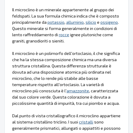
Il microclino è un minerale appartenente al gruppo dei
feldspati. La sua formula chimica indica che è composto
principalmente da
potassio
,
alluminio
,
silicio
e
ossigeno
.
Questo minerale si forma generalmente in condizioni di
lento raffreddamento di
rocce
ignee plutoniche come
graniti, granodioriti o sieniti.
Il microclino è un polimorfo dell'ortoclasio, il che significa
che ha la stessa composizione chimica ma una diversa
struttura cristallina. Questa differenza strutturale è
dovuta ad una disposizione atomica più ordinata nel
microclino, che lo rende più stabile alle basse
temperature rispetto all'ortoclasio. La varietà di
microclino più conosciuta è l'
amazzonite
, caratterizzata
dal suo colore verde. Questa colorazione è dovuta a
piccolissime quantità di impurità, tra cui piombo e acqua.
Dal punto di vista cristallografico il microclino appartiene
al sistema cristallino triclino. I suoi
cristalli
sono
generalmente prismatici, allungati o appiattiti e possono