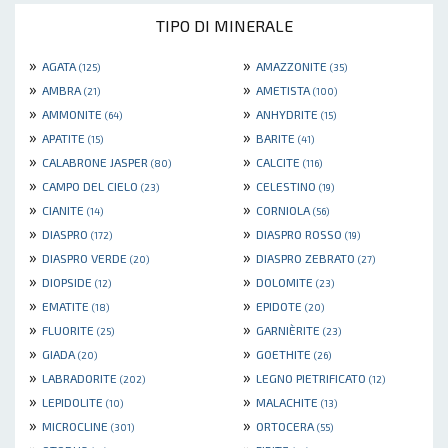
TIPO DI MINERALE
»
»
AGATA
AMAZZONITE
(125)
(35)
»
»
AMBRA
AMETISTA
(21)
(100)
»
»
AMMONITE
ANHYDRITE
(64)
(15)
»
»
APATITE
BARITE
(15)
(41)
»
»
CALABRONE JASPER
CALCITE
(80)
(116)
»
»
CAMPO DEL CIELO
CELESTINO
(23)
(19)
»
»
CIANITE
CORNIOLA
(14)
(56)
»
»
DIASPRO
DIASPRO ROSSO
(172)
(19)
»
»
DIASPRO VERDE
DIASPRO ZEBRATO
(20)
(27)
»
»
DIOPSIDE
DOLOMITE
(12)
(23)
»
»
EMATITE
EPIDOTE
(18)
(20)
»
»
FLUORITE
GARNIÈRITE
(25)
(23)
»
»
GIADA
GOETHITE
(20)
(26)
»
»
LABRADORITE
LEGNO PIETRIFICATO
(202)
(12)
»
»
LEPIDOLITE
MALACHITE
(10)
(13)
»
»
MICROCLINE
ORTOCERA
(301)
(55)