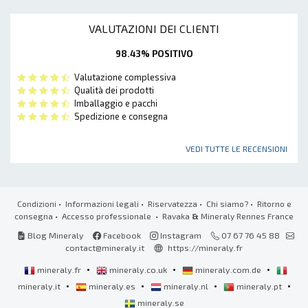
VALUTAZIONI DEI CLIENTI
98.43% POSITIVO
Valutazione complessiva
Qualità dei prodotti
Imballaggio e pacchi
Spedizione e consegna
VEDI TUTTE LE RECENSIONI
Condizioni
•
Informazioni legali
•
Riservatezza
•
Chi siamo?
•
Ritorno e
consegna
•
Accesso professionale
• Ravaka
&
Mineraly Rennes France
Blog Mineraly
Facebook
Instagram
07 67 76 45 88
contact@mineraly.it
https://mineraly.fr
•
•
•
mineraly.fr
mineraly.co.uk
mineraly.com.de
•
•
•
•
mineraly.it
mineraly.es
mineraly.nl
mineraly.pt
mineraly.se