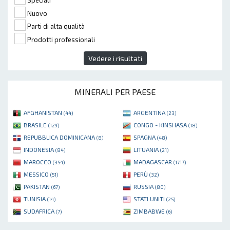
Speciali
Nuovo
Parti di alta qualità
Prodotti professionali
Vedere i risultati
MINERALI PER PAESE
AFGHANISTAN
ARGENTINA
(44)
(23)
BRASILE
CONGO - KINSHASA
(129)
(18)
REPUBBLICA DOMINICANA
SPAGNA
(8)
(48)
INDONESIA
LITUANIA
(84)
(21)
MAROCCO
MADAGASCAR
(354)
(1717)
MESSICO
PERÙ
(51)
(32)
PAKISTAN
RUSSIA
(67)
(80)
TUNISIA
STATI UNITI
(14)
(25)
SUDAFRICA
ZIMBABWE
(7)
(6)