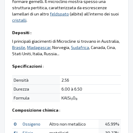
formare gemelli. Il microclino mostra spesso una
struttura pertitica, caratterizzata da escrescenze
lamellari di un altro
feldspato
(albite) all'interno dei suoi
cristalli
.
Depositi :
I principali giacimenti di Microcline si trovano in Australia,
Brasile
,
Madagascar
, Norvegia,
Sudafrica
, Canada, Cina,
Stati Uniti, Italia, Russia...
Specificazioni
:
Densità
2.56
Durezza
6.00 à 6.50
Formula
KAlSi
O
3
8
Composizione chimica
:
O
Ossigeno
Altro non metallico
45.99%
Si
Silicio
metalloidi
30.27%