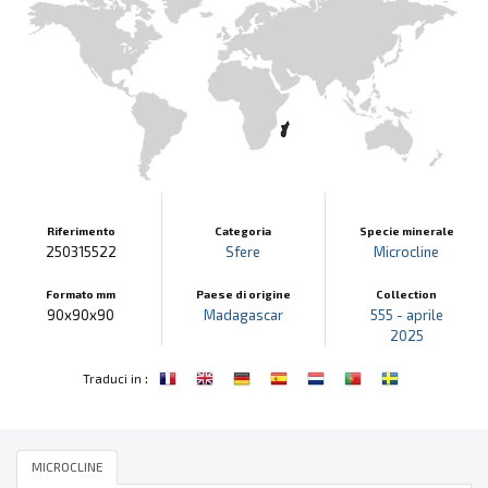
Riferimento
Categoria
Specie minerale
250315522
Sfere
Microcline
Formato mm
Paese di origine
Collection
90x90x90
Madagascar
555 - aprile
2025
:
Traduci in
MICROCLINE