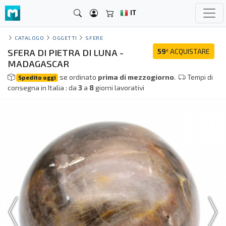
IT
CATALOGO
OGGETTI
SFERE
SFERA DI PIETRA DI LUNA -
59
ACQUISTARE
€
MADAGASCAR
se ordinato
prima di mezzogiorno
.
Tempi di
Spedito oggi
consegna in Italia : da
3
a
8
giorni lavorativi