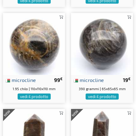
vedi il prodotto
vedi il prodotto
€
€
microcline
99
microcline
19
1.95 chilo | 110x110x110 mm
390 grammi | 65x65x65 mm
vedi il prodotto
vedi il prodotto
NEW
NEW