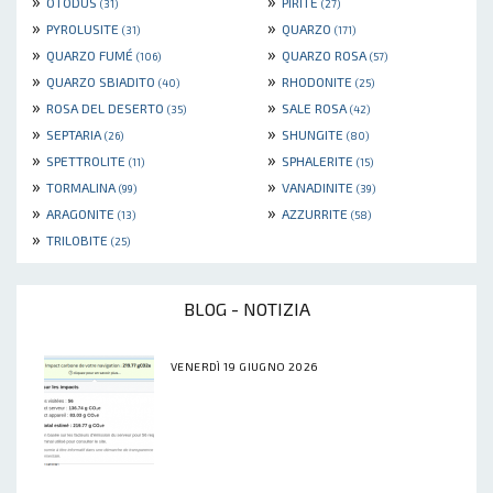
»
»
OTODUS
PIRITE
(31)
(27)
»
»
PYROLUSITE
QUARZO
(31)
(171)
»
»
QUARZO FUMÉ
QUARZO ROSA
(106)
(57)
»
»
QUARZO SBIADITO
RHODONITE
(40)
(25)
»
»
ROSA DEL DESERTO
SALE ROSA
(35)
(42)
»
»
SEPTARIA
SHUNGITE
(26)
(80)
»
»
SPETTROLITE
SPHALERITE
(11)
(15)
»
»
TORMALINA
VANADINITE
(99)
(39)
»
»
ARAGONITE
AZZURRITE
(13)
(58)
»
TRILOBITE
(25)
BLOG - NOTIZIA
VENERDÌ 19 GIUGNO 2026