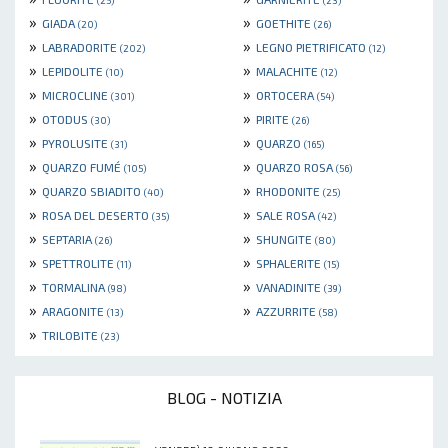
(25)
(23)
»
»
GIADA
GOETHITE
(20)
(26)
»
»
LABRADORITE
LEGNO PIETRIFICATO
(202)
(12)
»
»
LEPIDOLITE
MALACHITE
(10)
(12)
»
»
MICROCLINE
ORTOCERA
(301)
(54)
»
»
OTODUS
PIRITE
(30)
(26)
»
»
PYROLUSITE
QUARZO
(31)
(165)
»
»
QUARZO FUMÉ
QUARZO ROSA
(105)
(56)
»
»
QUARZO SBIADITO
RHODONITE
(40)
(25)
»
»
ROSA DEL DESERTO
SALE ROSA
(35)
(42)
»
»
SEPTARIA
SHUNGITE
(26)
(80)
»
»
SPETTROLITE
SPHALERITE
(11)
(15)
»
»
TORMALINA
VANADINITE
(98)
(39)
»
»
ARAGONITE
AZZURRITE
(13)
(58)
»
TRILOBITE
(23)
BLOG - NOTIZIA