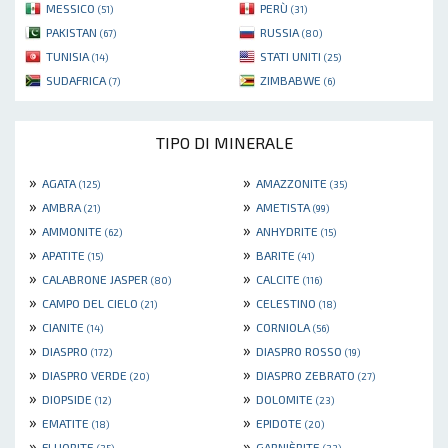
MESSICO
PERÙ
(51)
(31)
PAKISTAN
RUSSIA
(67)
(80)
TUNISIA
STATI UNITI
(14)
(25)
SUDAFRICA
ZIMBABWE
(7)
(6)
TIPO DI MINERALE
»
»
AGATA
AMAZZONITE
(125)
(35)
»
»
AMBRA
AMETISTA
(21)
(99)
»
»
AMMONITE
ANHYDRITE
(62)
(15)
»
»
APATITE
BARITE
(15)
(41)
»
»
CALABRONE JASPER
CALCITE
(80)
(116)
»
»
CAMPO DEL CIELO
CELESTINO
(21)
(18)
»
»
CIANITE
CORNIOLA
(14)
(56)
»
»
DIASPRO
DIASPRO ROSSO
(172)
(19)
»
»
DIASPRO VERDE
DIASPRO ZEBRATO
(20)
(27)
»
»
DIOPSIDE
DOLOMITE
(12)
(23)
»
»
EMATITE
EPIDOTE
(18)
(20)
»
»
FLUORITE
GARNIÈRITE