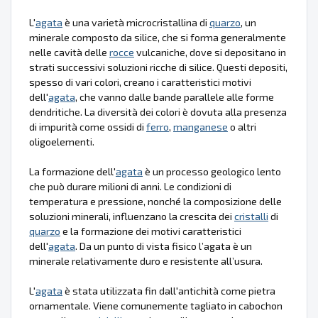
L'
agata
è una varietà microcristallina di
quarzo
, un
minerale composto da silice, che si forma generalmente
nelle cavità delle
rocce
vulcaniche, dove si depositano in
strati successivi soluzioni ricche di silice. Questi depositi,
spesso di vari colori, creano i caratteristici motivi
dell'
agata
, che vanno dalle bande parallele alle forme
dendritiche. La diversità dei colori è dovuta alla presenza
di impurità come ossidi di
ferro
,
manganese
o altri
oligoelementi.
La formazione dell'
agata
è un processo geologico lento
che può durare milioni di anni. Le condizioni di
temperatura e pressione, nonché la composizione delle
soluzioni minerali, influenzano la crescita dei
cristalli
di
quarzo
e la formazione dei motivi caratteristici
dell'
agata
. Da un punto di vista fisico l’agata è un
minerale relativamente duro e resistente all’usura.
L'
agata
è stata utilizzata fin dall'antichità come pietra
ornamentale. Viene comunemente tagliato in cabochon