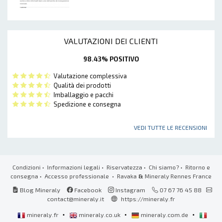
VALUTAZIONI DEI CLIENTI
98.43% POSITIVO
Valutazione complessiva
Qualità dei prodotti
Imballaggio e pacchi
Spedizione e consegna
VEDI TUTTE LE RECENSIONI
Condizioni
•
Informazioni legali
•
Riservatezza
•
Chi siamo?
•
Ritorno e
consegna
•
Accesso professionale
• Ravaka
&
Mineraly Rennes France
Blog Mineraly
Facebook
Instagram
07 67 76 45 88
contact@mineraly.it
https://mineraly.fr
•
•
•
mineraly.fr
mineraly.co.uk
mineraly.com.de