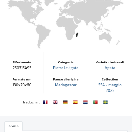
Riferimento
Categoria
Varietà di minerali
250315495
Pietre levigate
Agata
Formato mm
Paese di origine
Collection
130x70x60
Madagascar
554 - maggio
2025
:
Traduci in
AGATA