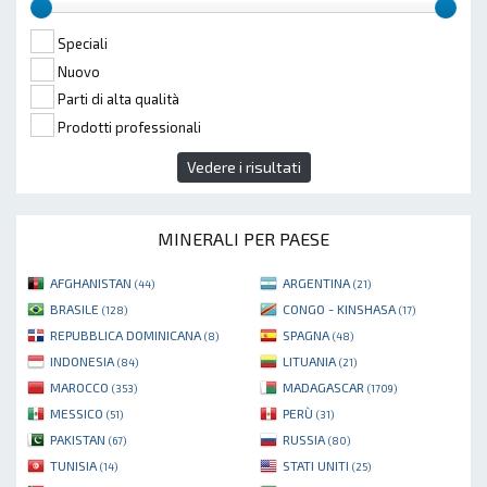
Speciali
Nuovo
Parti di alta qualità
Prodotti professionali
Vedere i risultati
MINERALI PER PAESE
AFGHANISTAN
ARGENTINA
(44)
(21)
BRASILE
CONGO - KINSHASA
(128)
(17)
REPUBBLICA DOMINICANA
SPAGNA
(8)
(48)
INDONESIA
LITUANIA
(84)
(21)
MAROCCO
MADAGASCAR
(353)
(1709)
MESSICO
PERÙ
(51)
(31)
PAKISTAN
RUSSIA
(67)
(80)
TUNISIA
STATI UNITI
(14)
(25)