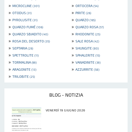
»
»
MICROCLINE
ORTOCERA
(301)
(54)
»
»
OTODUS
PIRITE
(31)
(26)
»
»
PYROLUSITE
QUARZO
(31)
(165)
»
»
QUARZO FUMÉ
QUARZO ROSA
(106)
(57)
»
»
QUARZO SBIADITO
RHODONITE
(40)
(25)
»
»
ROSA DEL DESERTO
SALE ROSA
(35)
(42)
»
»
SEPTARIA
SHUNGITE
(26)
(80)
»
»
SPETTROLITE
SPHALERITE
(11)
(15)
»
»
TORMALINA
VANADINITE
(99)
(39)
»
»
ARAGONITE
AZZURRITE
(13)
(58)
»
TRILOBITE
(25)
BLOG - NOTIZIA
VENERDÌ 19 GIUGNO 2026