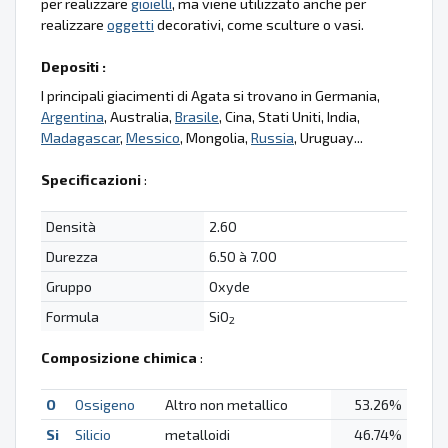
per realizzare
gioielli
, ma viene utilizzato anche per
realizzare
oggetti
decorativi, come sculture o vasi.
Depositi :
I principali giacimenti di Agata si trovano in Germania,
Argentina
, Australia,
Brasile
, Cina, Stati Uniti, India,
Madagascar
,
Messico
, Mongolia,
Russia
, Uruguay...
Specificazioni
:
Densità
2.60
Durezza
6.50 à 7.00
Gruppo
Oxyde
Formula
SiO
2
Composizione chimica
:
O
Ossigeno
Altro non metallico
53.26%
Si
Silicio
metalloidi
46.74%