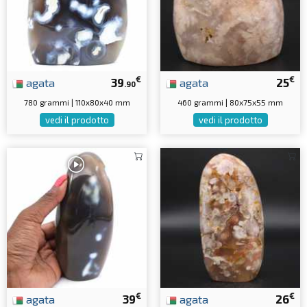
€
€
agata
39
agata
25
.90
780 grammi | 110x80x40 mm
460 grammi | 80x75x55 mm
vedi il prodotto
vedi il prodotto
€
€
agata
39
agata
26