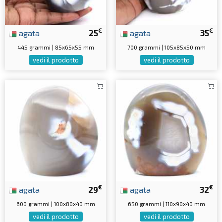
€
€
agata
25
agata
35
445 grammi | 85x65x55 mm
700 grammi | 105x85x50 mm
vedi il prodotto
vedi il prodotto
€
€
agata
29
agata
32
600 grammi | 100x80x40 mm
650 grammi | 110x90x40 mm
vedi il prodotto
vedi il prodotto