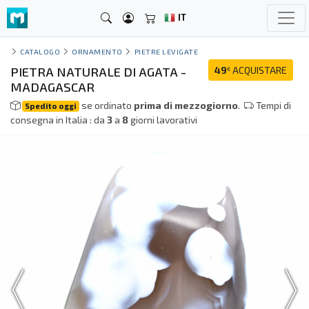
IT
CATALOGO
ORNAMENTO
PIETRE LEVIGATE
PIETRA NATURALE DI AGATA -
49
ACQUISTARE
€
MADAGASCAR
se ordinato
prima di mezzogiorno
.
Tempi di
Spedito oggi
consegna in Italia : da
3
a
8
giorni lavorativi