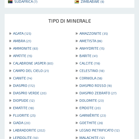
SUDAFRICA
ZIMBABWE
(7)
(6)
TIPO DI MINERALE
»
»
AGATA
AMAZZONITE
(125)
(35)
»
»
AMBRA
AMETISTA
(21)
(99)
»
»
AMMONITE
ANHYDRITE
(63)
(15)
»
»
APATITE
BARITE
(15)
(41)
»
»
CALABRONE JASPER
CALCITE
(80)
(116)
»
»
CAMPO DEL CIELO
CELESTINO
(21)
(18)
»
»
CIANITE
CORNIOLA
(14)
(56)
»
»
DIASPRO
DIASPRO ROSSO
(172)
(19)
»
»
DIASPRO VERDE
DIASPRO ZEBRATO
(20)
(27)
»
»
DIOPSIDE
DOLOMITE
(12)
(23)
»
»
EMATITE
EPIDOTE
(18)
(20)
»
»
FLUORITE
GARNIÈRITE
(25)
(23)
»
»
GIADA
GOETHITE
(20)
(26)
»
»
LABRADORITE
LEGNO PIETRIFICATO
(202)
(12)
»
»
LEPIDOLITE
MALACHITE
(10)
(12)