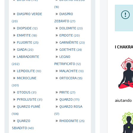
(19)
»
»
DIASPRO VERDE
DIASPRO
ZEBRATO
(20)
(27)
»
»
DIOPSIDE
DOLOMITE
(12)
(23)
»
»
EMATITE
EPIDOTE
(18)
(20)
»
»
FLUORITE
GARNIÈRITE
(25)
(23)
I CHAKR
»
»
GIADA
GOETHITE
(20)
(26)
»
»
LABRADORITE
LEGNO
PIETRIFICATO
(202)
(12)
»
»
LEPIDOLITE
MALACHITE
(10)
(13)
»
»
MICROCLINE
ORTOCERA
(55)
(301)
»
»
OTODUS
PIRITE
(31)
(27)
»
»
PYROLUSITE
QUARZO
aiutando 
(31)
(171)
»
»
QUARZO FUMÉ
QUARZO ROSA
(106)
(57)
»
»
QUARZO
RHODONITE
(25)
SBIADITO
(40)