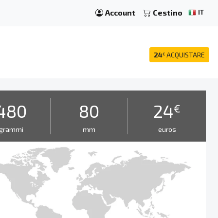
Account
Cestino
IT
24
ACQUISTARE
€
i
480
80
24
€
grammi
mm
euros