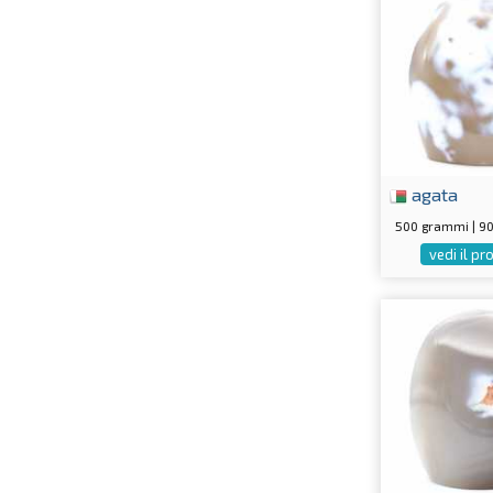
agata
500 grammi | 
vedi il p