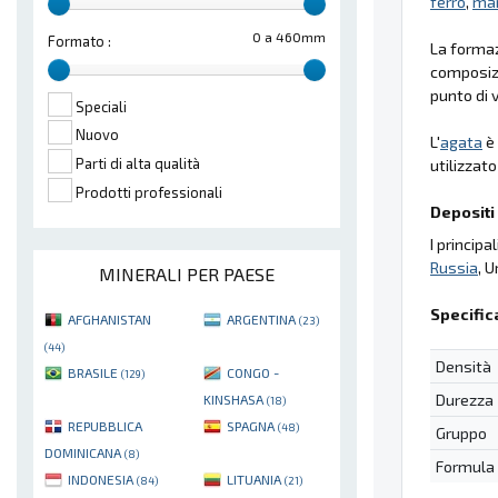
ferro
,
ma
0 a 460mm
Formato :
La formaz
composizi
punto di 
Speciali
Nuovo
L'
agata
è 
Parti di alta qualità
utilizzat
Prodotti professionali
Depositi 
I princip
Russia
, U
MINERALI PER PAESE
Specific
AFGHANISTAN
ARGENTINA
(23)
(44)
Densità
BRASILE
CONGO -
(129)
Durezza
KINSHASA
(18)
REPUBBLICA
SPAGNA
(48)
Gruppo
DOMINICANA
(8)
Formula
INDONESIA
LITUANIA
(84)
(21)