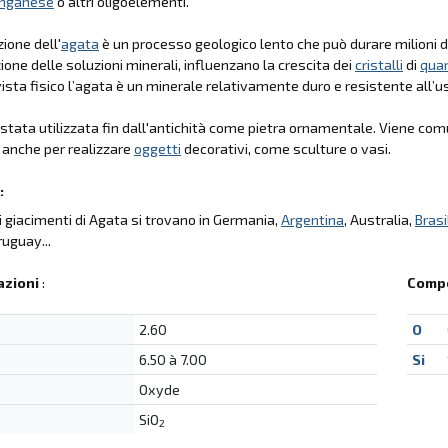
nganese
o altri oligoelementi.
ione dell'
agata
è un processo geologico lento che può durare milioni di
one delle soluzioni minerali, influenzano la crescita dei
cristalli
di
qua
vista fisico l’agata è un minerale relativamente duro e resistente all’u
stata utilizzata fin dall'antichità come pietra ornamentale. Viene co
o anche per realizzare
oggetti
decorativi, come sculture o vasi.
:
ali giacimenti di Agata si trovano in Germania,
Argentina
, Australia,
Brasi
ruguay...
azioni
:
Compo
2.60
O
6.50 à 7.00
Si
Oxyde
SiO
2