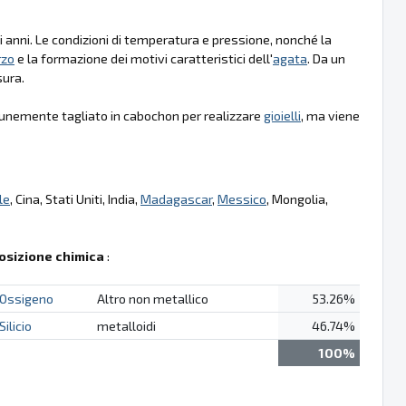
 anni. Le condizioni di temperatura e pressione, nonché la
rzo
e la formazione dei motivi caratteristici dell'
agata
. Da un
sura.
munemente tagliato in cabochon per realizzare
gioielli
, ma viene
le
, Cina, Stati Uniti, India,
Madagascar
,
Messico
, Mongolia,
sizione chimica
:
Ossigeno
Altro non metallico
53.26%
Silicio
metalloidi
46.74%
100%