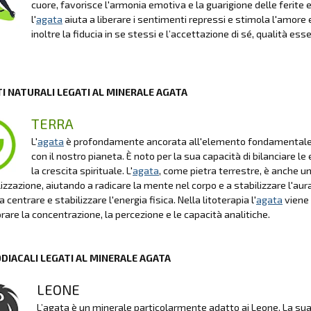
cuore, favorisce l'armonia emotiva e la guarigione delle ferite e
l'
agata
aiuta a liberare i sentimenti repressi e stimola l'amore
inoltre la fiducia in se stessi e l’accettazione di sé, qualità es
I NATURALI LEGATI AL MINERALE AGATA
TERRA
L'
agata
è profondamente ancorata all'elemento fondamentale Te
con il nostro pianeta. È noto per la sua capacità di bilanciare le
la crescita spirituale. L'
agata
, come pietra terrestre, è anche 
lizzazione, aiutando a radicare la mente nel corpo e a stabilizzare l'aura
 centrare e stabilizzare l'energia fisica. Nella litoterapia l'
agata
viene 
orare la concentrazione, la percezione e le capacità analitiche.
ODIACALI LEGATI AL MINERALE AGATA
LEONE
L’agata è un minerale particolarmente adatto ai Leone. La sua