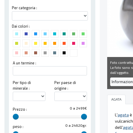
Per categoria :
Dai colori :
Foto contrattu
A un termine :
Le foto sono st
dell'oggetto.
Informazion
Per tipo di
Per paese di
minerale :
origine :
AGATA
0 a 2499€
Prezzo :
L'
agata
è 
vulcaniche
0 a 24620gr.
peso :
dell'
agat