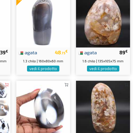
€
€
€
39
agata
48
agata
89
.75
0 mm
1.3 chilo | 160x80x60 mm
1.6 chilo | 135x105x75 mm
vedi il prodotto
vedi il prodotto