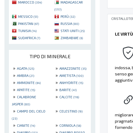
MAROCCO
MADAGASCAR
(354)
(1717)
MESSICO
PERÙ
(51)
(32)
CRISTALLOTE
PAKISTAN
RUSSIA
(67)
(80)
TUNISIA
STATI UNITI
(14)
(25)
LE VIRT
SUDAFRICA
ZIMBABWE
(7)
(6)
TIPO DI MINERALE
indossa, b
»
»
AGATA
AMAZZONITE
(125)
(35)
senso gen
»
»
AMBRA
AMETISTA
(21)
(100)
aggiuntiv
»
»
AMMONITE
ANHYDRITE
(64)
(15)
»
»
APATITE
BARITE
(15)
(41)
»
»
CALABRONE
CALCITE
(116)
JASPER
(80)
»
»
CAMPO DEL CIELO
CELESTINO
(19)
migliorare
(23)
pragmatic
»
»
CIANITE
CORNIOLA
(14)
(56)
fornendo 
»
»
DIASPRO
DIASPRO ROSSO
(172)