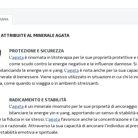
RAPIA
Ù ATTRIBUITE AL MINERALE AGATA
PROTEZIONE E SICUREZZA
L'
agata
è rinomata in litoterapia per le sue proprietà protettive e
come scudo contro le energie negative e le influenze dannose. Si ri
ilanciando le energie yin e yang. L'
agata
è nota anche per la sua capac
erale di benessere. Viene spesso utilizzato in situazioni in cui chi lo 
a, come quando si viaggia o in ambienti stressanti.
RADICAMENTO E STABILITÀ
L'
agata
è un minerale rinomato per le sue proprietà di ancoraggio e
bilanciare le energie yin e yang, apportando un senso di stabilità 
 la fiducia in se stessi. L'
agata
favorisce anche la concentrazione e l'an
o e razionale. Attraverso la sua capacità di ancorare l'individuo al pre
stabilità emotiva e spirituale.