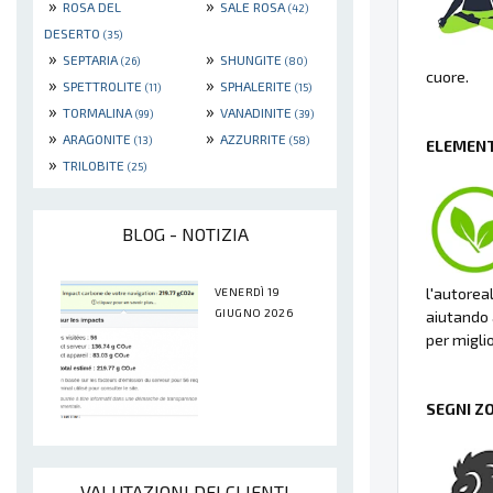
»
»
ROSA DEL
SALE ROSA
(42)
DESERTO
(35)
»
»
SEPTARIA
SHUNGITE
(26)
(80)
cuore.
»
»
SPETTROLITE
SPHALERITE
(11)
(15)
»
»
TORMALINA
VANADINITE
(99)
(39)
»
»
ARAGONITE
AZZURRITE
(13)
(58)
ELEMENT
»
TRILOBITE
(25)
BLOG - NOTIZIA
l'autorea
VENERDÌ 19
GIUGNO 2026
aiutando a
per migli
SEGNI Z
VALUTAZIONI DEI CLIENTI