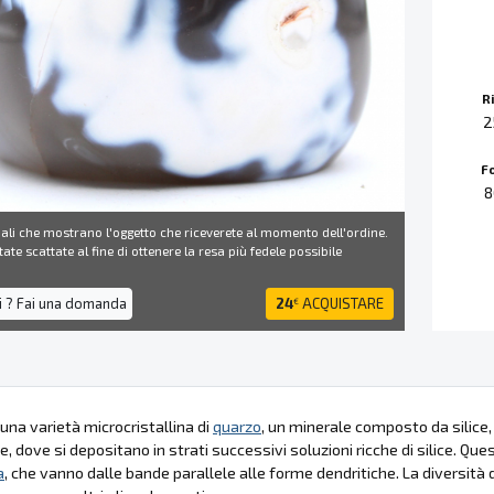
R
2
F
8
ali che mostrano l'oggetto che riceverete al momento dell'ordine.
ate scattate al fine di ottenere la resa più fedele possibile
i ? Fai una domanda
24
ACQUISTARE
€
una varietà microcristallina di
quarzo
, un minerale composto da silice
, dove si depositano in strati successivi soluzioni ricche di silice. Quest
a
, che vanno dalle bande parallele alle forme dendritiche. La diversità 