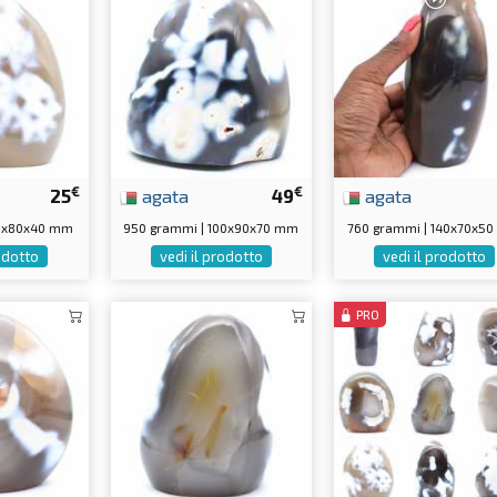
€
€
25
agata
49
agata
90x80x40 mm
950 grammi | 100x90x70 mm
760 grammi | 140x70x5
rodotto
vedi il prodotto
vedi il prodotto
PRO