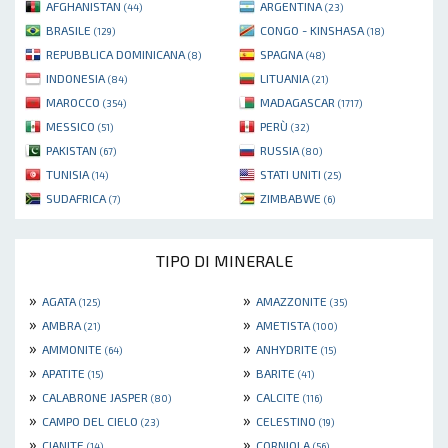
AFGHANISTAN
ARGENTINA
(44)
(23)
BRASILE
CONGO - KINSHASA
(129)
(18)
REPUBBLICA DOMINICANA
SPAGNA
(8)
(48)
INDONESIA
LITUANIA
(84)
(21)
MAROCCO
MADAGASCAR
(354)
(1717)
MESSICO
PERÙ
(51)
(32)
PAKISTAN
RUSSIA
(67)
(80)
TUNISIA
STATI UNITI
(14)
(25)
SUDAFRICA
ZIMBABWE
(7)
(6)
TIPO DI MINERALE
»
»
AGATA
AMAZZONITE
(125)
(35)
»
»
AMBRA
AMETISTA
(21)
(100)
»
»
AMMONITE
ANHYDRITE
(64)
(15)
»
»
APATITE
BARITE
(15)
(41)
»
»
CALABRONE JASPER
CALCITE
(80)
(116)
»
»
CAMPO DEL CIELO
CELESTINO
(23)
(19)
»
»
CIANITE
CORNIOLA
(14)
(56)