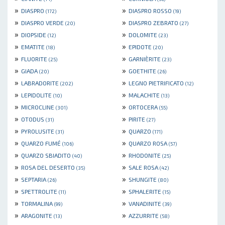
»
»
DIASPRO
DIASPRO ROSSO
(172)
(19)
»
»
DIASPRO VERDE
DIASPRO ZEBRATO
(20)
(27)
»
»
DIOPSIDE
DOLOMITE
(12)
(23)
»
»
EMATITE
EPIDOTE
(18)
(20)
»
»
FLUORITE
GARNIÈRITE
(25)
(23)
»
»
GIADA
GOETHITE
(20)
(26)
»
»
LABRADORITE
LEGNO PIETRIFICATO
(202)
(12)
»
»
LEPIDOLITE
MALACHITE
(10)
(13)
»
»
MICROCLINE
ORTOCERA
(301)
(55)
»
»
OTODUS
PIRITE
(31)
(27)
»
»
PYROLUSITE
QUARZO
(31)
(171)
»
»
QUARZO FUMÉ
QUARZO ROSA
(106)
(57)
»
»
QUARZO SBIADITO
RHODONITE
(40)
(25)
»
»
ROSA DEL DESERTO
SALE ROSA
(35)
(42)
»
»
SEPTARIA
SHUNGITE
(26)
(80)
»
»
SPETTROLITE
SPHALERITE
(11)
(15)
»
»
TORMALINA
VANADINITE
(99)
(39)
»
»
ARAGONITE
AZZURRITE
(13)
(58)