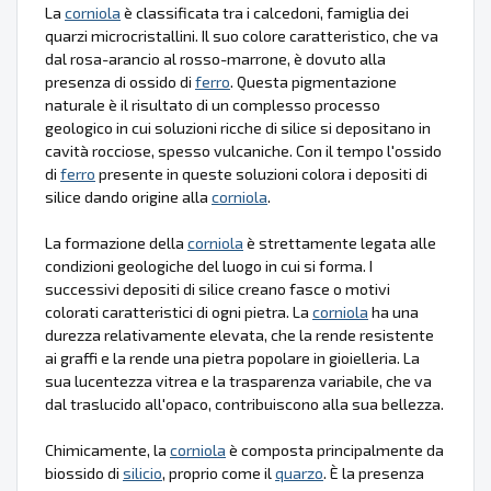
La
corniola
è classificata tra i calcedoni, famiglia dei
quarzi microcristallini. Il suo colore caratteristico, che va
dal rosa-arancio al rosso-marrone, è dovuto alla
presenza di ossido di
ferro
. Questa pigmentazione
naturale è il risultato di un complesso processo
geologico in cui soluzioni ricche di silice si depositano in
cavità rocciose, spesso vulcaniche. Con il tempo l'ossido
di
ferro
presente in queste soluzioni colora i depositi di
silice dando origine alla
corniola
.
La formazione della
corniola
è strettamente legata alle
condizioni geologiche del luogo in cui si forma. I
successivi depositi di silice creano fasce o motivi
colorati caratteristici di ogni pietra. La
corniola
ha una
durezza relativamente elevata, che la rende resistente
ai graffi e la rende una pietra popolare in gioielleria. La
sua lucentezza vitrea e la trasparenza variabile, che va
dal traslucido all'opaco, contribuiscono alla sua bellezza.
Chimicamente, la
corniola
è composta principalmente da
biossido di
silicio
, proprio come il
quarzo
. È la presenza