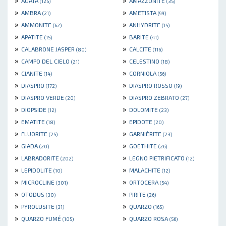
AGATA
AMAZZONITE
(125)
(35)
»
»
AMBRA
AMETISTA
(21)
(99)
»
»
AMMONITE
ANHYDRITE
(62)
(15)
»
»
APATITE
BARITE
(15)
(41)
»
»
CALABRONE JASPER
CALCITE
(80)
(116)
»
»
CAMPO DEL CIELO
CELESTINO
(21)
(18)
»
»
CIANITE
CORNIOLA
(14)
(56)
»
»
DIASPRO
DIASPRO ROSSO
(172)
(19)
»
»
DIASPRO VERDE
DIASPRO ZEBRATO
(20)
(27)
»
»
DIOPSIDE
DOLOMITE
(12)
(23)
»
»
EMATITE
EPIDOTE
(18)
(20)
»
»
FLUORITE
GARNIÈRITE
(25)
(23)
»
»
GIADA
GOETHITE
(20)
(26)
»
»
LABRADORITE
LEGNO PIETRIFICATO
(202)
(12)
»
»
LEPIDOLITE
MALACHITE
(10)
(12)
»
»
MICROCLINE
ORTOCERA
(301)
(54)
»
»
OTODUS
PIRITE
(30)
(26)
»
»
PYROLUSITE
QUARZO
(31)
(165)
»
»
QUARZO FUMÉ
QUARZO ROSA
(105)
(56)