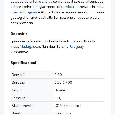
dell'ossido di
ferro
che gli conferisce il suo caratteristico
colore. I principali giacimenti di
corniola
si trovano in India,
Brasile
,
Uruguay
e Africa. Queste regioni hanno condizioni
geologiche favorevoli alla formazione di questa pietra
semipreziosa.
Depositi :
I principali giacimenti di Corniola si trovano in Brasile,
India,
Madagascar
, Namibia, Turchia,
Uruguay
,
Zimbabwe...
Specificazioni
:
Densità
2.60
Durezza
6.50 à 7.00
Gruppo
Oxyde
Formula
SiO
2
Sfaldamento
{0110} indistinct
Break
Conchoidal