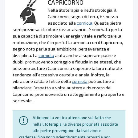
CAPRICORNO
Nella litoterapia e nell'astrologia, il
Capricorno, segno di terra, è spesso
associato alla
corniola
. Questa pietra
semipreziosa, di colore rosso-arancio, è rinomata per la
sua capacità di stimolare l'energia vitale e rafforzare la
motivazione, che è in perfetta armonia con il Capricorno,
segno noto per la sua ambizione, perseveranza e
disciplina. La
corniola
aiuta anche a superare paure e
dubbi, promuovendo coraggio e fiducia in se stessi, che
possono aiutare i Capricorno a superare la loro naturale
tendenza all'eccessiva cautela e ansia. Inoltre, la
vibrazione calda e felice della
corniola
può aiutare a
bilanciare l'aspetto a volte austero e riservato del
Capricorno, promuovendo un atteggiamento più aperto e
socievole.
Attiriamo la vostra attenzione sul fatto che
nella litoterapia, le diverse proprietà associate
alle pietre provengono da tradizioni e
credenze. Non sono scientificamente provati e non