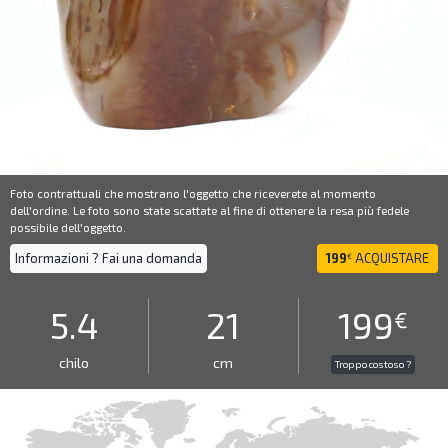
Foto contrattuali che mostrano l'oggetto che riceverete al momento
dell'ordine. Le foto sono state scattate al fine di ottenere la resa più fedele
possibile dell'oggetto.
Informazioni ? Fai una domanda
199
ACQUISTARE
€
5.4
21
199
€
chilo
cm
Troppo costoso ?