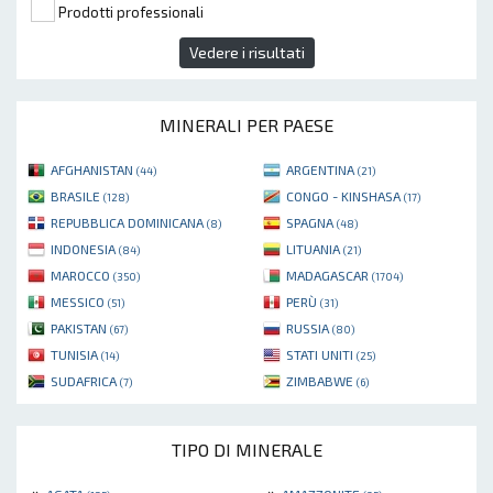
Prodotti professionali
Vedere i risultati
MINERALI PER PAESE
AFGHANISTAN
ARGENTINA
(44)
(21)
BRASILE
CONGO - KINSHASA
(128)
(17)
REPUBBLICA DOMINICANA
SPAGNA
(8)
(48)
INDONESIA
LITUANIA
(84)
(21)
MAROCCO
MADAGASCAR
(350)
(1704)
MESSICO
PERÙ
(51)
(31)
PAKISTAN
RUSSIA
(67)
(80)
TUNISIA
STATI UNITI
(14)
(25)
SUDAFRICA
ZIMBABWE
(7)
(6)
TIPO DI MINERALE
»
»