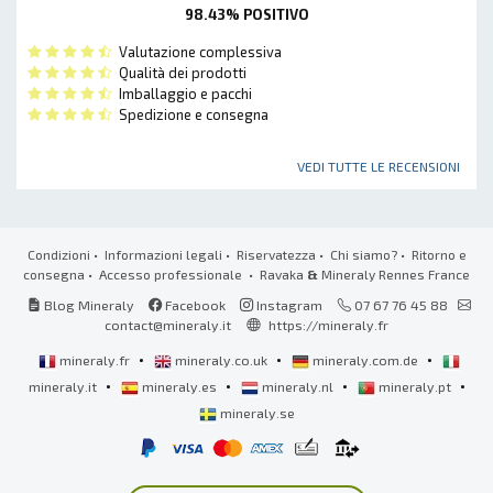
98.43% POSITIVO
Valutazione complessiva
Qualità dei prodotti
Imballaggio e pacchi
Spedizione e consegna
VEDI TUTTE LE RECENSIONI
Condizioni
•
Informazioni legali
•
Riservatezza
•
Chi siamo?
•
Ritorno e
consegna
•
Accesso professionale
• Ravaka
&
Mineraly Rennes France
Blog Mineraly
Facebook
Instagram
07 67 76 45 88
contact@mineraly.it
https://mineraly.fr
•
•
•
mineraly.fr
mineraly.co.uk
mineraly.com.de
•
•
•
•
mineraly.it
mineraly.es
mineraly.nl
mineraly.pt
mineraly.se