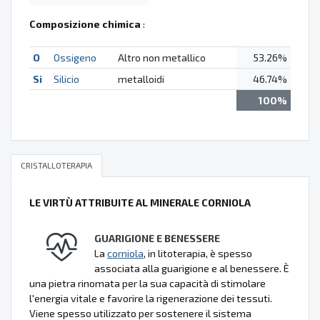
Composizione chimica
:
O
Ossigeno
Altro non metallico
53.26%
Si
Silicio
metalloidi
46.74%
100%
CRISTALLOTERAPIA
LE VIRTÙ ATTRIBUITE AL MINERALE CORNIOLA
GUARIGIONE E BENESSERE
La
corniola
, in litoterapia, è spesso
associata alla guarigione e al benessere. È
una pietra rinomata per la sua capacità di stimolare
l'energia vitale e favorire la rigenerazione dei tessuti.
Viene spesso utilizzato per sostenere il sistema