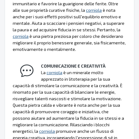
immunitario e favorire la guarigione delle ferite. Oltre
alle sue proprietà curative fisiche, la
corniola
è nota
anche per i suoi effetti positivi sull'equilibrio emotivo e
mentale. Aiuta a scacciare i pensieri negativi, a superare
la paura e ad acquisire fiducia in se stessi. Pertanto, la
corniola
è una pietra preziosa per coloro che desiderano
migliorare il proprio benessere generale, sia fisicamente,
emotivamente o mentalmente.
COMUNICAZIONE E CREATIVITÀ
La
corniola
è un minerale molto
apprezzato in litoterapia per la sua
capacità di stimolare la comunicazione e la creatività. È
rinomato per la sua capacità di bilanciare le energie,
risvegliare talenti nascosti e stimolare la motivazione.
Questa pietra calda e vibrante è nota anche per la sua
capacità di promuovere coraggio e iniziativa, che
possono aiutare ad aumentare la fiducia in se stessi e a
migliorare la comunicazione. Rilasciando i blocchi
energetici, la
corniola
promuove anche un flusso di
energia creativa, incoraggiando l'espressione di sé in