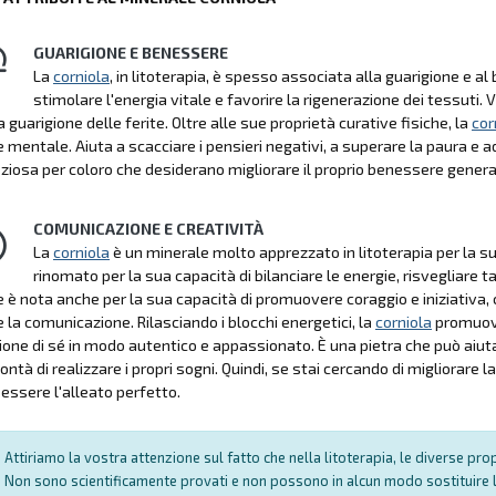
GUARIGIONE E BENESSERE
La
corniola
, in litoterapia, è spesso associata alla guarigione e a
stimolare l'energia vitale e favorire la rigenerazione dei tessuti
a guarigione delle ferite. Oltre alle sue proprietà curative fisiche, la
cor
 mentale. Aiuta a scacciare i pensieri negativi, a superare la paura e ad
eziosa per coloro che desiderano migliorare il proprio benessere gen
COMUNICAZIONE E CREATIVITÀ
La
corniola
è un minerale molto apprezzato in litoterapia per la su
rinomato per la sua capacità di bilanciare le energie, risvegliare 
e è nota anche per la sua capacità di promuovere coraggio e iniziativa,
e la comunicazione. Rilasciando i blocchi energetici, la
corniola
promuove
ione di sé in modo autentico e appassionato. È una pietra che può aiuta
ontà di realizzare i propri sogni. Quindi, se stai cercando di migliorare 
essere l'alleato perfetto.
Attiriamo la vostra attenzione sul fatto che nella litoterapia, le diverse pr
Non sono scientificamente provati e non possono in alcun modo sostituire l