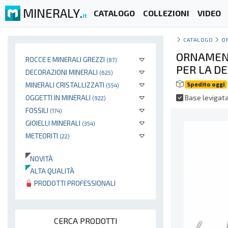
MINERALY.
CATALOGO
COLLEZIONI
VIDEO
it
CATALOGO
O
ORNAMENT
ROCCE E MINERALI GREZZI
(87)
PER LA D
DECORAZIONI MINERALI
(625)
MINERALI CRISTALLIZZATI
Spedito oggi
(554)
OGGETTI IN MINERALI
Base levigat
(922)
FOSSILI
(174)
GIOIELLI MINERALI
(354)
METEORITI
(22)
NOVITÀ
ALTA QUALITÀ
PRODOTTI PROFESSIONALI
CERCA PRODOTTI