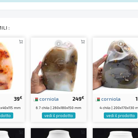
LI :
€
€
39
corniola
249
corniola
0x40x115 mm
6.7 chilo | 260x180x150 mm
4 chilo | 200x170x130
rodotto
vedi il prodotto
vedi il prodotto