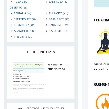
»
»
ROSA DEL
SALE ROSA
(42)
DESERTO
(35)
»
»
SEPTARIA
SHUNGITE
(26)
(80)
»
»
SPETTROLITE
SPHALERITE
(11)
(15)
I CHAKR
»
»
TORMALINA
VANADINITE
(99)
(39)
»
»
ARAGONITE
AZZURRITE
(13)
(58)
»
TRILOBITE
(25)
BLOG - NOTIZIA
viene qui
VENERDÌ 19
in control
GIUGNO 2026
ELEMENT
VALUTAZIONI DEI CLIENTI