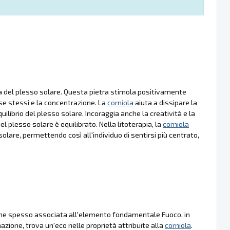
a del plesso solare. Questa pietra stimola positivamente
 se stessi e la concentrazione. La
corniola
aiuta a dissipare la
uilibrio del plesso solare. Incoraggia anche la creatività e la
 plesso solare è equilibrato. Nella litoterapia, la
corniola
olare, permettendo così all'individuo di sentirsi più centrato,
iene spesso associata all'elemento fondamentale Fuoco, in
azione, trova un'eco nelle proprietà attribuite alla
corniola
.