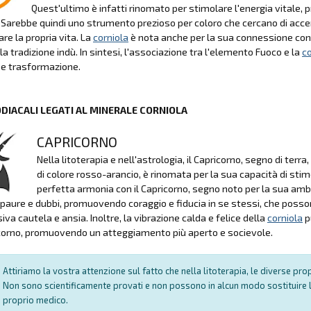
Quest'ultimo è infatti rinomato per stimolare l'energia vitale
. Sarebbe quindi uno strumento prezioso per coloro che cercano di accen
re la propria vita. La
corniola
è nota anche per la sua connessione con i
la tradizione indù. In sintesi, l'associazione tra l'elemento Fuoco e la
co
 e trasformazione.
ODIACALI LEGATI AL MINERALE CORNIOLA
CAPRICORNO
Nella litoterapia e nell'astrologia, il Capricorno, segno di terr
di colore rosso-arancio, è rinomata per la sua capacità di stimo
perfetta armonia con il Capricorno, segno noto per la sua amb
paure e dubbi, promuovendo coraggio e fiducia in se stessi, che posson
iva cautela e ansia. Inoltre, la vibrazione calda e felice della
corniola
p
corno, promuovendo un atteggiamento più aperto e socievole.
Attiriamo la vostra attenzione sul fatto che nella litoterapia, le diverse pr
Non sono scientificamente provati e non possono in alcun modo sostituire l
proprio medico.