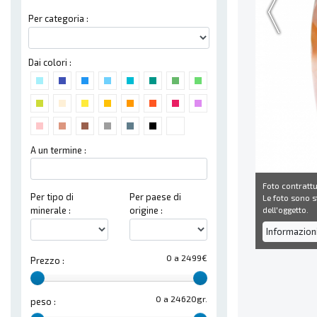
Per categoria :
Dai colori :
A un termine :
Foto contrattu
Per tipo di
Per paese di
Le foto sono st
dell'oggetto.
minerale :
origine :
Informazion
0 a 2499€
Prezzo :
0 a 24620gr.
peso :