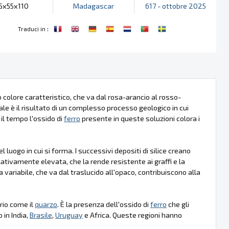
5x55x110
Madagascar
617 - ottobre 2025
:
Traduci in
suo colore caratteristico, che va dal rosa-arancio al rosso-
e è il risultato di un complesso processo geologico in cui
 il tempo l'ossido di
ferro
presente in queste soluzioni colora i
luogo in cui si forma. I successivi depositi di silice creano
ativamente elevata, che la rende resistente ai graffi e la
 variabile, che va dal traslucido all'opaco, contribuiscono alla
prio come il
quarzo
. È la presenza dell'ossido di
ferro
che gli
 in India,
Brasile
,
Uruguay
e Africa. Queste regioni hanno