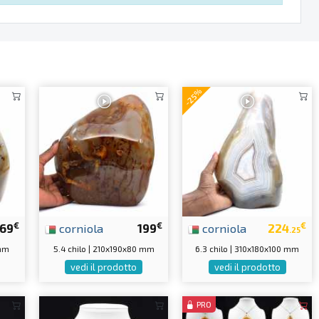
-25%
€
€
€
169
corniola
199
corniola
224
.25
 mm
5.4 chilo | 210x190x80 mm
6.3 chilo | 310x180x100 mm
vedi il prodotto
vedi il prodotto
PRO