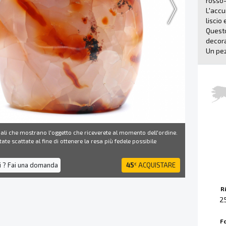
rosso-
L'accu
liscio 
Questo
decora
Un pez
ali che mostrano l'oggetto che riceverete al momento dell'ordine.
ate scattate al fine di ottenere la resa più fedele possibile
i ? Fai una domanda
45
ACQUISTARE
€
R
2
F