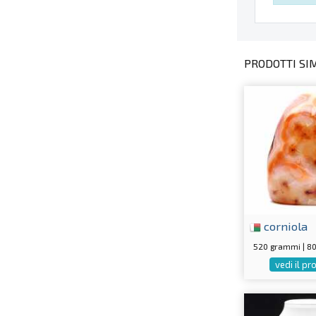
PRODOTTI SIMI
corniola
520 grammi | 8
vedi il p