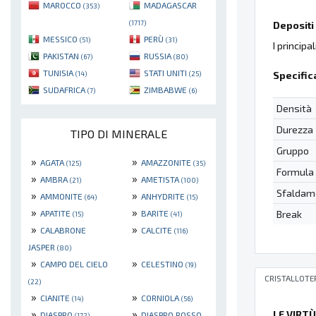
MAROCCO
MADAGASCAR
(353)
(1717)
Depositi 
MESSICO
PERÙ
(51)
(31)
I principa
PAKISTAN
RUSSIA
(67)
(80)
TUNISIA
STATI UNITI
Specific
(14)
(25)
SUDAFRICA
ZIMBABWE
(7)
(6)
Densità
Durezza
TIPO DI MINERALE
Gruppo
»
»
AGATA
AMAZZONITE
(125)
(35)
Formula
»
»
AMBRA
AMETISTA
(21)
(100)
Sfaldam
»
»
AMMONITE
ANHYDRITE
(64)
(15)
»
»
Break
APATITE
BARITE
(15)
(41)
»
»
CALABRONE
CALCITE
(116)
JASPER
(80)
»
»
CAMPO DEL CIELO
CELESTINO
(19)
CRISTALLOTE
(22)
»
»
CIANITE
CORNIOLA
(14)
(56)
»
»
LE VIRT
DIASPRO
DIASPRO ROSSO
(172)