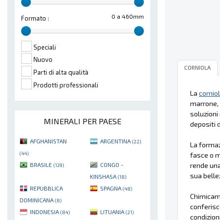
0 a 460mm
Formato :
Speciali
Nuovo
CORNIOLA
Parti di alta qualità
Prodotti professionali
La
cornio
marrone, 
soluzioni 
MINERALI PER PAESE
depositi d
AFGHANISTAN
ARGENTINA
(22)
La forma
(44)
fasce o mo
rende una
BRASILE
CONGO -
(129)
sua belle
KINSHASA
(18)
REPUBBLICA
SPAGNA
(48)
Chimicam
DOMINICANA
(8)
conferisce
INDONESIA
LITUANIA
(84)
(21)
condizion