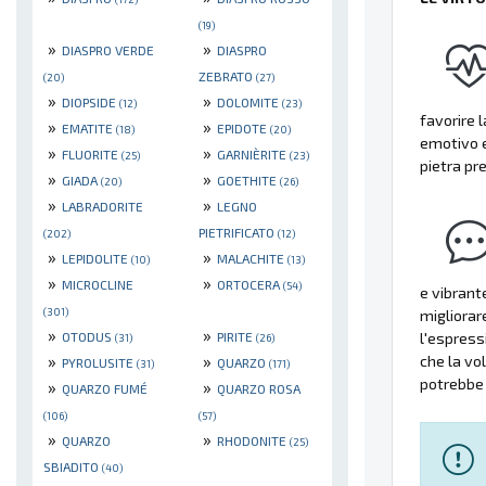
(19)
»
»
DIASPRO VERDE
DIASPRO
ZEBRATO
(20)
(27)
»
»
DIOPSIDE
DOLOMITE
(12)
(23)
favorire l
»
»
EMATITE
EPIDOTE
(18)
(20)
emotivo e
»
»
FLUORITE
GARNIÈRITE
(25)
(23)
pietra pr
»
»
GIADA
GOETHITE
(20)
(26)
»
»
LABRADORITE
LEGNO
PIETRIFICATO
(202)
(12)
»
»
LEPIDOLITE
MALACHITE
(10)
(13)
»
»
MICROCLINE
ORTOCERA
(54)
e vibrant
(301)
migliorar
»
»
OTODUS
PIRITE
l'espress
(31)
(26)
»
»
che la vol
PYROLUSITE
QUARZO
(31)
(171)
potrebbe 
»
»
QUARZO FUMÉ
QUARZO ROSA
(106)
(57)
»
»
QUARZO
RHODONITE
(25)
SBIADITO
(40)