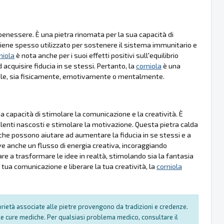
l benessere. È una pietra rinomata per la sua capacità di
. Viene spesso utilizzato per sostenere il sistema immunitario e
niola
è nota anche per i suoi effetti positivi sull'equilibrio
 acquisire fiducia in se stessi. Pertanto, la
corniola
è una
erale, sia fisicamente, emotivamente o mentalmente.
a capacità di stimolare la comunicazione e la creatività. È
talenti nascosti e stimolare la motivazione. Questa pietra calda
 che possono aiutare ad aumentare la fiducia in se stessi e a
 anche un flusso di energia creativa, incoraggiando
re a trasformare le idee in realtà, stimolando sia la fantasia
la tua comunicazione e liberare la tua creatività, la
corniola
oprietà associate alle pietre provengono da tradizioni e credenze.
e cure mediche. Per qualsiasi problema medico, consultare il