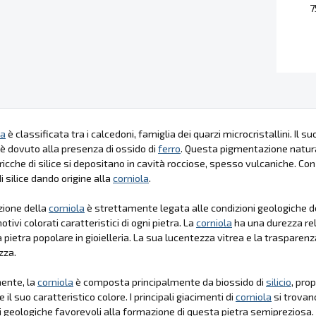
7
la
è classificata tra i calcedoni, famiglia dei quarzi microcristallini. Il 
è dovuto alla presenza di ossido di
ferro
. Questa pigmentazione natural
ricche di silice si depositano in cavità rocciose, spesso vulcaniche. Con
i silice dando origine alla
corniola
.
zione della
corniola
è strettamente legata alle condizioni geologiche del 
tivi colorati caratteristici di ogni pietra. La
corniola
ha una durezza rel
 pietra popolare in gioielleria. La sua lucentezza vitrea e la trasparenza
zza.
ente, la
corniola
è composta principalmente da biossido di
silicio
, pro
 il suo caratteristico colore. I principali giacimenti di
corniola
si trovano
i geologiche favorevoli alla formazione di questa pietra semipreziosa.