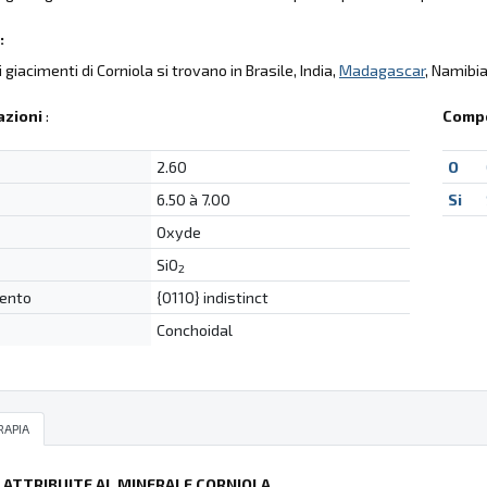
:
li giacimenti di Corniola si trovano in Brasile, India,
Madagascar
, Namibia
azioni
:
Compo
2.60
O
6.50 à 7.00
Si
Oxyde
SiO
2
ento
{0110} indistinct
Conchoidal
RAPIA
Ù ATTRIBUITE AL MINERALE CORNIOLA