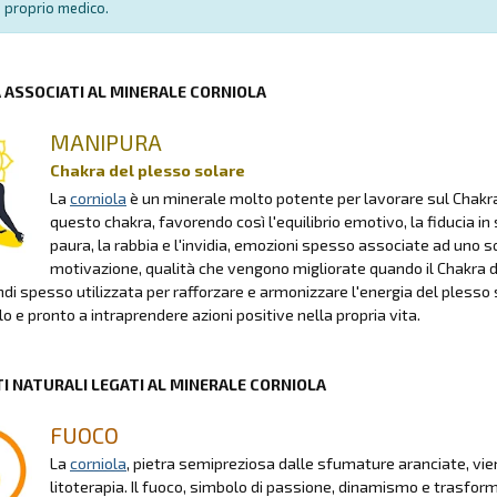
proprio medico.
A ASSOCIATI AL MINERALE CORNIOLA
MANIPURA
Chakra del plesso solare
La
corniola
è un minerale molto potente per lavorare sul Chakr
questo chakra, favorendo così l'equilibrio emotivo, la fiducia in
paura, la rabbia e l'invidia, emozioni spesso associate ad uno sq
motivazione, qualità che vengono migliorate quando il Chakra del
ndi spesso utilizzata per rafforzare e armonizzare l'energia del plesso s
lo e pronto a intraprendere azioni positive nella propria vita.
I NATURALI LEGATI AL MINERALE CORNIOLA
FUOCO
La
corniola
, pietra semipreziosa dalle sfumature aranciate, v
litoterapia. Il fuoco, simbolo di passione, dinamismo e trasform