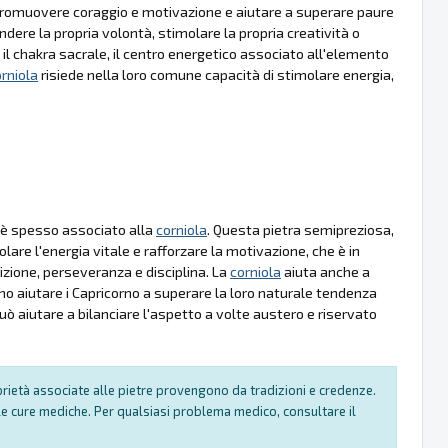
, promuovere coraggio e motivazione e aiutare a superare paure
dere la propria volontà, stimolare la propria creatività o
l chakra sacrale, il centro energetico associato all'elemento
rniola
risiede nella loro comune capacità di stimolare energia,
a, è spesso associato alla
corniola
. Questa pietra semipreziosa,
lare l'energia vitale e rafforzare la motivazione, che è in
izione, perseveranza e disciplina. La
corniola
aiuta anche a
o aiutare i Capricorno a superare la loro naturale tendenza
uò aiutare a bilanciare l'aspetto a volte austero e riservato
oprietà associate alle pietre provengono da tradizioni e credenze.
e cure mediche. Per qualsiasi problema medico, consultare il