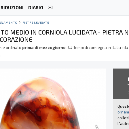
RIDUZIONI
DIARIO
RNAMENTO
PIETRE LEVIGATE
O MEDIO IN CORNIOLA LUCIDATA - PIETRA
ECORAZIONE
se ordinato
prima di mezzogiorno
.
Tempi di consegna in Italia : d
a
Quest
ornam
collez
L'aute