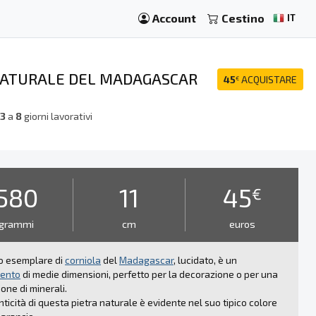
Account
Cestino
IT
 NATURALE DEL MADAGASCAR
45
ACQUISTARE
€
a
3
a
8
giorni lavorativi
580
11
45
€
grammi
cm
euros
o esemplare di
corniola
del
Madagascar
, lucidato, è un
ento
di medie dimensioni, perfetto per la decorazione o per una
ione di minerali.
nticità di questa pietra naturale è evidente nel suo tipico colore