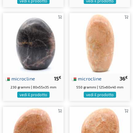
vedi il prodotto
vedi il prodotto
€
€
microcline
15
microcline
36
230 grammi | 80x55x35 mm
550 grammi | 125x60x40 mm
vedi il prodotto
vedi il prodotto