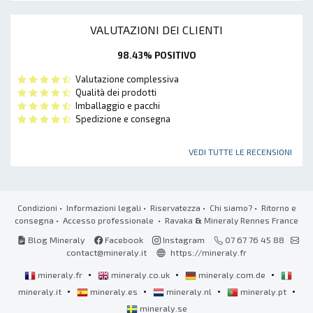
VALUTAZIONI DEI CLIENTI
98.43% POSITIVO
Valutazione complessiva
Qualità dei prodotti
Imballaggio e pacchi
Spedizione e consegna
VEDI TUTTE LE RECENSIONI
Condizioni
•
Informazioni legali
•
Riservatezza
•
Chi siamo?
•
Ritorno e
consegna
•
Accesso professionale
• Ravaka
&
Mineraly Rennes France
Blog Mineraly
Facebook
Instagram
07 67 76 45 88
contact@mineraly.it
https://mineraly.fr
•
•
•
mineraly.fr
mineraly.co.uk
mineraly.com.de
•
•
•
•
mineraly.it
mineraly.es
mineraly.nl
mineraly.pt
mineraly.se