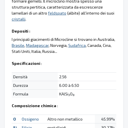
formare gemelli. Il microclino mostra spesso una
struttura pertitica, caratterizzata da escrescenze
lamellari di un altro
feldspato
(albite) all'interno dei suoi
cristalli
.
Depositi :
I principali giacimenti di Microcline si trovano in Australia,
Brasile
,
Madagascar
, Norvegia,
Sudafrica
, Canada, Cina,
Stati Uniti, Italia, Russia...
Specificazioni
:
Densità
2.56
Durezza
6.00 à 6.50
Formula
KAlSi
O
3
8
Composizione chimica
:
O
Ossigeno
Altro non metallico
45.99%
Si
Silicio
metalloidi
30.27%