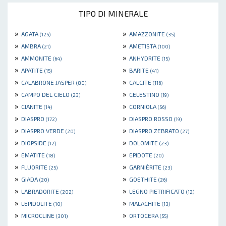
TIPO DI MINERALE
»
»
AGATA
AMAZZONITE
(125)
(35)
»
»
AMBRA
AMETISTA
(21)
(100)
»
»
AMMONITE
ANHYDRITE
(64)
(15)
»
»
APATITE
BARITE
(15)
(41)
»
»
CALABRONE JASPER
CALCITE
(80)
(116)
»
»
CAMPO DEL CIELO
CELESTINO
(23)
(19)
»
»
CIANITE
CORNIOLA
(14)
(56)
»
»
DIASPRO
DIASPRO ROSSO
(172)
(19)
»
»
DIASPRO VERDE
DIASPRO ZEBRATO
(20)
(27)
»
»
DIOPSIDE
DOLOMITE
(12)
(23)
»
»
EMATITE
EPIDOTE
(18)
(20)
»
»
FLUORITE
GARNIÈRITE
(25)
(23)
»
»
GIADA
GOETHITE
(20)
(26)
»
»
LABRADORITE
LEGNO PIETRIFICATO
(202)
(12)
»
»
LEPIDOLITE
MALACHITE
(10)
(13)
»
»
MICROCLINE
ORTOCERA
(301)
(55)