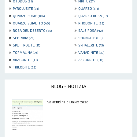
»
»
OTODUS
PIRITE
(31)
(27)
»
»
PYROLUSITE
QUARZO
(31)
(171)
»
»
QUARZO FUMÉ
QUARZO ROSA
(106)
(57)
»
»
QUARZO SBIADITO
RHODONITE
(40)
(25)
»
»
ROSA DEL DESERTO
SALE ROSA
(35)
(42)
»
»
SEPTARIA
SHUNGITE
(26)
(80)
»
»
SPETTROLITE
SPHALERITE
(11)
(15)
»
»
TORMALINA
VANADINITE
(99)
(39)
»
»
ARAGONITE
AZZURRITE
(13)
(58)
»
TRILOBITE
(25)
BLOG - NOTIZIA
VENERDÌ 19 GIUGNO 2026