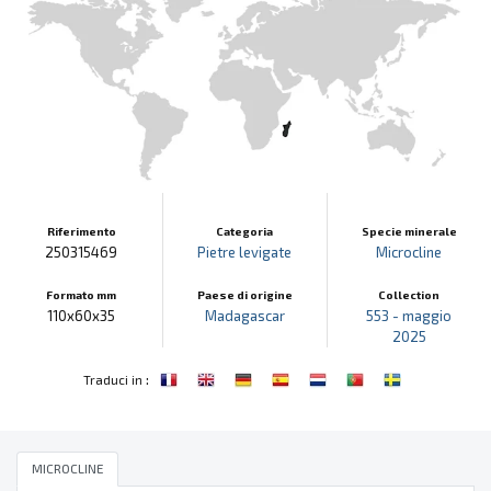
Riferimento
Categoria
Specie minerale
250315469
Pietre levigate
Microcline
Formato mm
Paese di origine
Collection
110x60x35
Madagascar
553 - maggio
2025
:
Traduci in
MICROCLINE