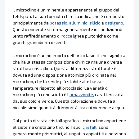
Il microclino è un minerale appartenente al gruppo dei
feldspati. La sua formula chimica indica che è composto
principalmente da
potassio
,
alluminio
,
silicio
e
ossigeno
.
Questo minerale si forma generalmente in condizioni di
lento raffreddamento di
rocce
ignee plutoniche come
graniti, granodioriti o sieniti.
Il microclino è un polimorfo dell'ortoclasio, il che significa
che ha la stessa composizione chimica ma una diversa
struttura cristallina. Questa differenza strutturale è
dovuta ad una disposizione atomica più ordinata nel
microclino, che lo rende più stabile alle basse
temperature rispetto all'ortoclasio. La varietà di
microclino più conosciuta è l'
amazzonite
, caratterizzata
dal suo colore verde. Questa colorazione è dovuta a
piccolissime quantità di impurità, tra cui piombo e acqua.
Dal punto di vista cristallografico il microclino appartiene
al sistema cristallino triclino. I suoi
cristalli
sono
generalmente prismatici, allungati o appiattiti e possono