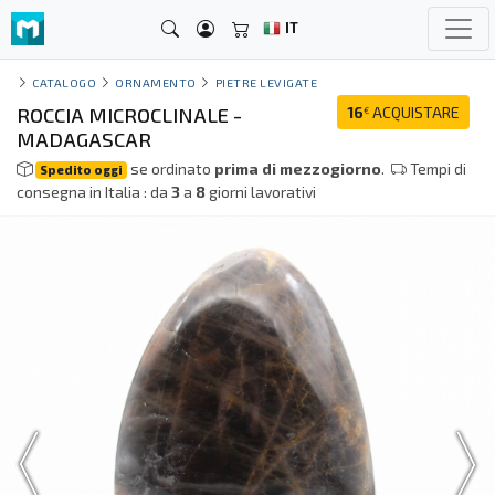
IT
CATALOGO
ORNAMENTO
PIETRE LEVIGATE
ROCCIA MICROCLINALE -
16
ACQUISTARE
€
MADAGASCAR
se ordinato
prima di mezzogiorno
.
Tempi di
Spedito oggi
consegna in Italia : da
3
a
8
giorni lavorativi