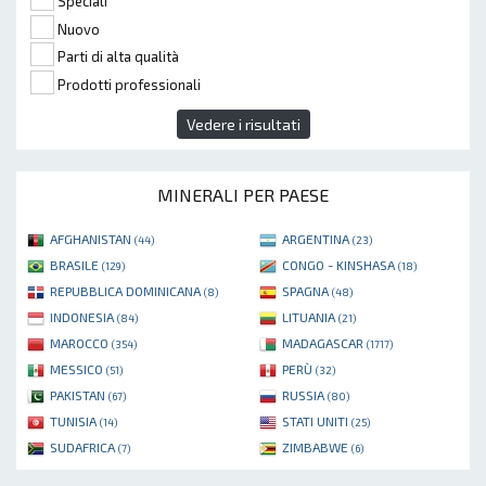
Speciali
Nuovo
Parti di alta qualità
Prodotti professionali
Vedere i risultati
MINERALI PER PAESE
AFGHANISTAN
ARGENTINA
(44)
(23)
BRASILE
CONGO - KINSHASA
(129)
(18)
REPUBBLICA DOMINICANA
SPAGNA
(8)
(48)
INDONESIA
LITUANIA
(84)
(21)
MAROCCO
MADAGASCAR
(354)
(1717)
MESSICO
PERÙ
(51)
(32)
PAKISTAN
RUSSIA
(67)
(80)
TUNISIA
STATI UNITI
(14)
(25)
SUDAFRICA
ZIMBABWE
(7)
(6)