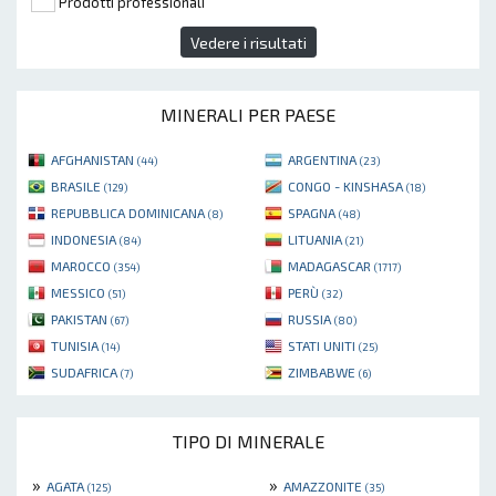
Prodotti professionali
Vedere i risultati
MINERALI PER PAESE
AFGHANISTAN
ARGENTINA
(44)
(23)
BRASILE
CONGO - KINSHASA
(129)
(18)
REPUBBLICA DOMINICANA
SPAGNA
(8)
(48)
INDONESIA
LITUANIA
(84)
(21)
MAROCCO
MADAGASCAR
(354)
(1717)
MESSICO
PERÙ
(51)
(32)
PAKISTAN
RUSSIA
(67)
(80)
TUNISIA
STATI UNITI
(14)
(25)
SUDAFRICA
ZIMBABWE
(7)
(6)
TIPO DI MINERALE
»
»
AGATA
AMAZZONITE
(125)
(35)