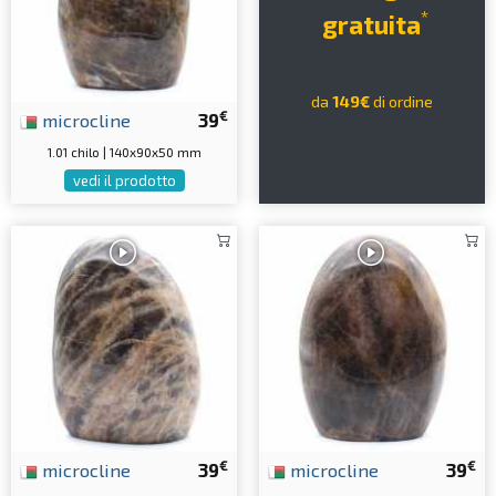
*
gratuita
da
149€
di ordine
€
microcline
39
1.01 chilo | 140x90x50 mm
vedi il prodotto
€
€
microcline
39
microcline
39