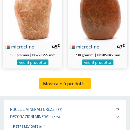
€
€
microcline
45
microcline
47
690 grammi | 105x70x55 mm
730 grammi | 110x85x45 mm
vedi il prodotto
vedi il prodotto
Mostra più prodotti...
ROCCE E MINERALI GREZZI
(87)
DECORAZIONI MINERALI
(625)
PIETRE LEVIGATE
(614)