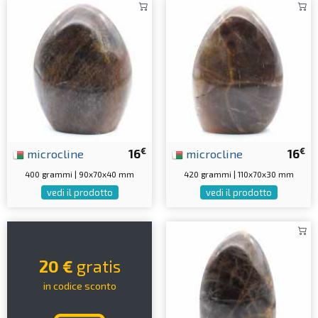
€
€
microcline
16
microcline
16
400 grammi | 90x70x40 mm
420 grammi | 110x70x30 mm
vedi il prodotto
vedi il prodotto
20 €
gratis
in codice sconto