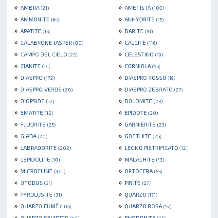
»
»
AMBRA
AMETISTA
(21)
(100)
»
»
AMMONITE
ANHYDRITE
(64)
(15)
»
»
APATITE
BARITE
(15)
(41)
»
»
CALABRONE JASPER
CALCITE
(80)
(116)
»
»
CAMPO DEL CIELO
CELESTINO
(23)
(19)
»
»
CIANITE
CORNIOLA
(14)
(56)
»
»
DIASPRO
DIASPRO ROSSO
(172)
(19)
»
»
DIASPRO VERDE
DIASPRO ZEBRATO
(20)
(27)
»
»
DIOPSIDE
DOLOMITE
(12)
(23)
»
»
EMATITE
EPIDOTE
(18)
(20)
»
»
FLUORITE
GARNIÈRITE
(25)
(23)
»
»
GIADA
GOETHITE
(20)
(26)
»
»
LABRADORITE
LEGNO PIETRIFICATO
(202)
(12)
»
»
LEPIDOLITE
MALACHITE
(10)
(13)
»
»
MICROCLINE
ORTOCERA
(301)
(55)
»
»
OTODUS
PIRITE
(31)
(27)
»
»
PYROLUSITE
QUARZO
(31)
(171)
»
»
QUARZO FUMÉ
QUARZO ROSA
(106)
(57)
»
»
QUARZO SBIADITO
RHODONITE