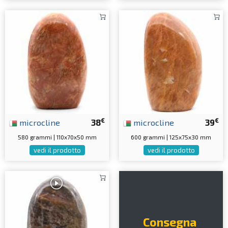
€
€
microcline
38
microcline
39
580 grammi | 110x70x50 mm
600 grammi | 125x75x30 mm
vedi il prodotto
vedi il prodotto
Consegna