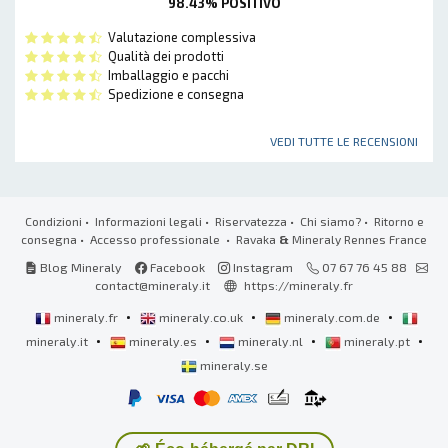
98.43% POSITIVO
Valutazione complessiva
Qualità dei prodotti
Imballaggio e pacchi
Spedizione e consegna
VEDI TUTTE LE RECENSIONI
Condizioni
•
Informazioni legali
•
Riservatezza
•
Chi siamo?
•
Ritorno e
consegna
•
Accesso professionale
• Ravaka
&
Mineraly Rennes France
Blog Mineraly
Facebook
Instagram
07 67 76 45 88
contact@mineraly.it
https://mineraly.fr
•
•
•
mineraly.fr
mineraly.co.uk
mineraly.com.de
•
•
•
•
mineraly.it
mineraly.es
mineraly.nl
mineraly.pt
mineraly.se