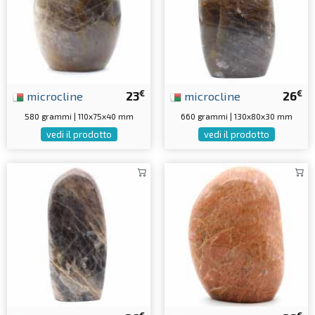
€
€
microcline
23
microcline
26
580 grammi | 110x75x40 mm
660 grammi | 130x80x30 mm
vedi il prodotto
vedi il prodotto
€
€