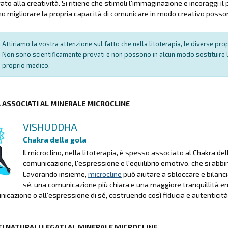
to alla creatività. Si ritiene che stimoli l'immaginazione e incoraggi il
o migliorare la propria capacità di comunicare in modo creativo posson
Attiriamo la vostra attenzione sul fatto che nella litoterapia, le diverse pr
Non sono scientificamente provati e non possono in alcun modo sostituire l
proprio medico.
A ASSOCIATI AL MINERALE MICROCLINE
VISHUDDHA
Chakra della gola
Il microclino, nella litoterapia, è spesso associato al Chakra 
comunicazione, l'espressione e l'equilibrio emotivo, che si abbi
Lavorando insieme,
microcline
può aiutare a sbloccare e bilan
sé, una comunicazione più chiara e una maggiore tranquillità em
nicazione o all’espressione di sé, costruendo così fiducia e autenticità
I NATURALI LEGATI AL MINERALE MICROCLINE