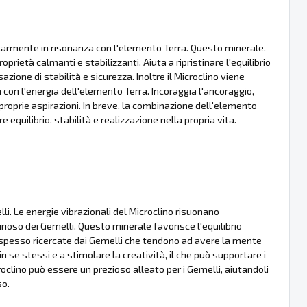
colarmente in risonanza con l'elemento Terra. Questo minerale,
rietà calmanti e stabilizzanti. Aiuta a ripristinare l'equilibrio
one di stabilità e sicurezza. Inoltre il Microclino viene
a con l'energia dell'elemento Terra. Incoraggia l'ancoraggio,
roprie aspirazioni. In breve, la combinazione dell'elemento
 equilibrio, stabilità e realizzazione nella propria vita.
li. Le energie vibrazionali del Microclino risuonano
rioso dei Gemelli. Questo minerale favorisce l'equilibrio
à spesso ricercate dai Gemelli che tendono ad avere la mente
n se stessi e a stimolare la creatività, il che può supportare i
oclino può essere un prezioso alleato per i Gemelli, aiutandoli
so.