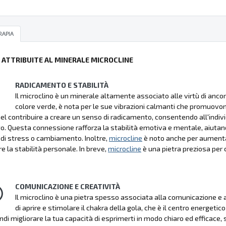
RAPIA
Ù ATTRIBUITE AL MINERALE MICROCLINE
RADICAMENTO E STABILITÀ
Il microclino è un minerale altamente associato alle virtù di ancor
colore verde, è nota per le sue vibrazioni calmanti che promuovon
nel contribuire a creare un senso di radicamento, consentendo all'indivi
. Questa connessione rafforza la stabilità emotiva e mentale, aiutando
i stress o cambiamento. Inoltre,
microcline
è noto anche per aumentare
 la stabilità personale. In breve,
microcline
è una pietra preziosa per c
COMUNICAZIONE E CREATIVITÀ
Il microclino è una pietra spesso associata alla comunicazione e all
di aprire e stimolare il chakra della gola, che è il centro energet
indi migliorare la tua capacità di esprimerti in modo chiaro ed efficace