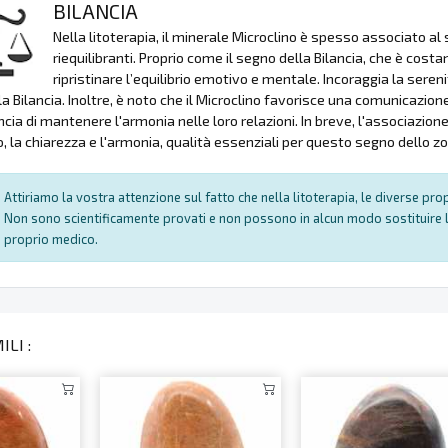
BILANCIA
Nella litoterapia, il minerale Microclino è spesso associato al
riequilibranti. Proprio come il segno della Bilancia, che è costan
ripristinare l’equilibrio emotivo e mentale. Incoraggia la seren
lla Bilancia. Inoltre, è noto che il Microclino favorisce una comunicazi
ncia di mantenere l'armonia nelle loro relazioni. In breve, l'associazione
io, la chiarezza e l'armonia, qualità essenziali per questo segno dello z
Attiriamo la vostra attenzione sul fatto che nella litoterapia, le diverse pr
Non sono scientificamente provati e non possono in alcun modo sostituire l
proprio medico.
LI :