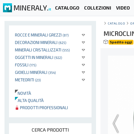
MINERALY.
CATALOGO
COLLEZIONI
VIDEO
it
CATALOGO
O
MICROCLI
ROCCE E MINERALI GREZZI
(87)
DECORAZIONI MINERALI
Spedito oggi
(625)
MINERALI CRISTALLIZZATI
(555)
OGGETTI IN MINERALI
(922)
FOSSILI
(175)
GIOIELLI MINERALI
(354)
METEORITI
(23)
NOVITÀ
ALTA QUALITÀ
PRODOTTI PROFESSIONALI
CERCA PRODOTTI