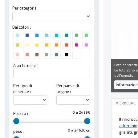
Per categoria :
Dai colori :
Foto contrattu
A un termine :
Le foto sono st
dell'oggetto.
Informazion
Per tipo di
Per paese di
minerale :
origine :
MICROCLINE
0 a 2499€
Prezzo :
Il microc
alluminio
0 a 24620gr.
peso :
graniti, gr