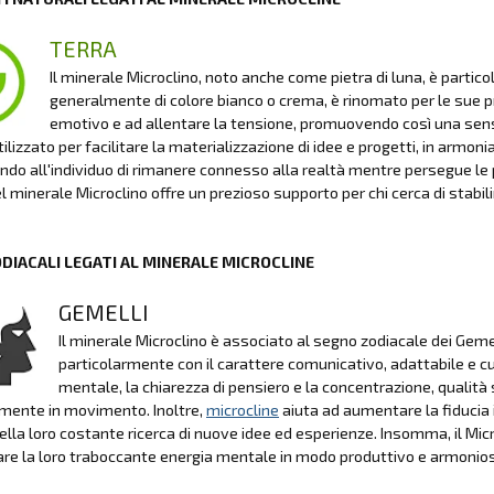
TERRA
Il minerale Microclino, noto anche come pietra di luna, è parti
generalmente di colore bianco o crema, è rinomato per le sue prop
emotivo e ad allentare la tensione, promuovendo così una sensazi
ilizzato per facilitare la materializzazione di idee e progetti, in armoni
do all'individuo di rimanere connesso alla realtà mentre persegue le p
l minerale Microclino offre un prezioso supporto per chi cerca di stabilire
ODIACALI LEGATI AL MINERALE MICROCLINE
GEMELLI
Il minerale Microclino è associato al segno zodiacale dei Gemel
particolarmente con il carattere comunicativo, adattabile e cu
mentale, la chiarezza di pensiero e la concentrazione, qualit
mente in movimento. Inoltre,
microcline
aiuta ad aumentare la fiducia i
ella loro costante ricerca di nuove idee ed esperienze. Insomma, il Micr
are la loro traboccante energia mentale in modo produttivo e armonio