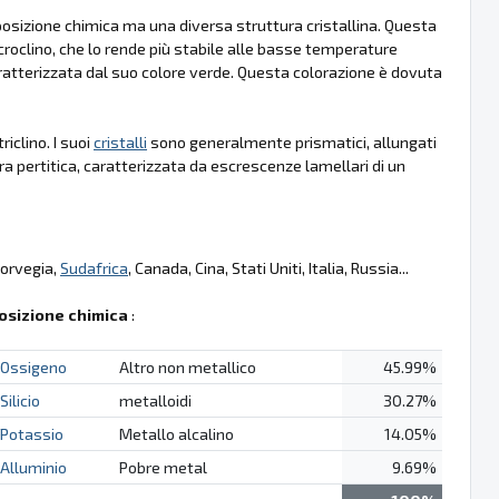
omposizione chimica ma una diversa struttura cristallina. Questa
croclino, che lo rende più stabile alle basse temperature
aratterizzata dal suo colore verde. Questa colorazione è dovuta
riclino. I suoi
cristalli
sono generalmente prismatici, allungati
a pertitica, caratterizzata da escrescenze lamellari di un
Norvegia,
Sudafrica
, Canada, Cina, Stati Uniti, Italia, Russia...
sizione chimica
:
Ossigeno
Altro non metallico
45.99%
Silicio
metalloidi
30.27%
Potassio
Metallo alcalino
14.05%
Alluminio
Pobre metal
9.69%