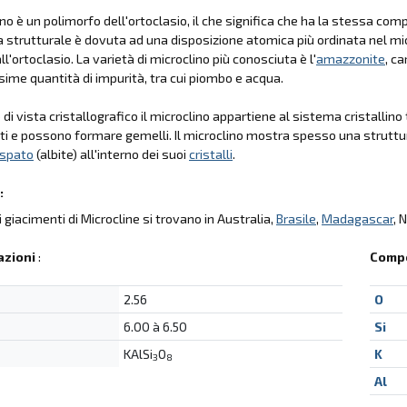
lino è un polimorfo dell'ortoclasio, il che significa che ha la stessa c
a strutturale è dovuta ad una disposizione atomica più ordinata nel mi
ll'ortoclasio. La varietà di microclino più conosciuta è l'
amazzonite
, c
ssime quantità di impurità, tra cui piombo e acqua.
di vista cristallografico il microclino appartiene al sistema cristallino t
iti e possono formare gemelli. Il microclino mostra spesso una struttur
dspato
(albite) all'interno dei suoi
cristalli
.
:
li giacimenti di Microcline si trovano in Australia,
Brasile
,
Madagascar
, 
azioni
:
Compo
2.56
O
6.00 à 6.50
Si
KAlSi
O
K
3
8
Al