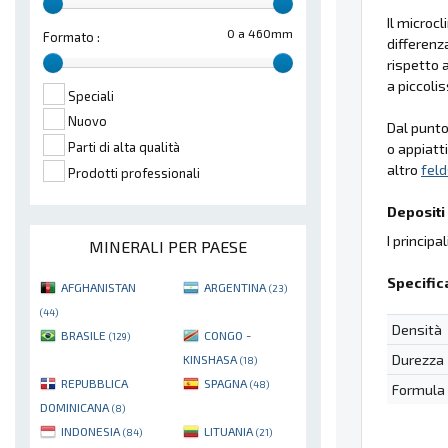
Il microc
0 a 460mm
Formato :
differenz
rispetto a
a piccoli
Speciali
Nuovo
Dal punto 
Parti di alta qualità
o appiatt
altro
fel
Prodotti professionali
Depositi 
I principa
MINERALI PER PAESE
Specific
AFGHANISTAN
ARGENTINA
(23)
(44)
Densità
BRASILE
CONGO -
(129)
Durezza
KINSHASA
(18)
REPUBBLICA
SPAGNA
(48)
Formula
DOMINICANA
(8)
INDONESIA
LITUANIA
(84)
(21)