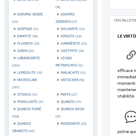
(19)
»
»
DIASPRO VERDE
DIASPRO
CRISTALLOTE
ZEBRATO
(20)
(27)
»
»
DIOPSIDE
DOLOMITE
(12)
(23)
»
»
LE VIRT
EMATITE
EPIDOTE
(18)
(20)
»
»
FLUORITE
GARNIÈRITE
(25)
(23)
»
»
GIADA
GOETHITE
(20)
(26)
»
»
LABRADORITE
LEGNO
PIETRIFICATO
(202)
(12)
efficace 
»
»
LEPIDOLITE
MALACHITE
(10)
(13)
immediato
»
»
MICROCLINE
ORTOCERA
(55)
momenti d
(301)
mantenere
»
»
OTODUS
PIRITE
(31)
(27)
stabilità.
»
»
PYROLUSITE
QUARZO
(31)
(171)
»
»
QUARZO FUMÉ
QUARZO ROSA
(106)
(57)
»
»
QUARZO
RHODONITE
(25)
SBIADITO
potrai qu
(40)