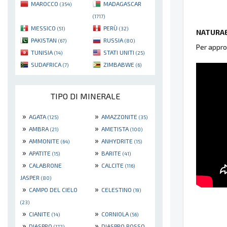
MAROCCO
MADAGASCAR
(354)
(1717)
MESSICO
PERÙ
(51)
(32)
NATURAE
PAKISTAN
RUSSIA
(67)
(80)
Per appro
TUNISIA
STATI UNITI
(14)
(25)
SUDAFRICA
ZIMBABWE
(7)
(6)
TIPO DI MINERALE
»
»
AGATA
AMAZZONITE
(125)
(35)
»
»
AMBRA
AMETISTA
(21)
(100)
»
»
AMMONITE
ANHYDRITE
(64)
(15)
»
»
APATITE
BARITE
(15)
(41)
»
»
CALABRONE
CALCITE
(116)
JASPER
(80)
»
»
CAMPO DEL CIELO
CELESTINO
(19)
(23)
»
»
CIANITE
CORNIOLA
(14)
(56)
»
»
DIASPRO
DIASPRO ROSSO
(172)