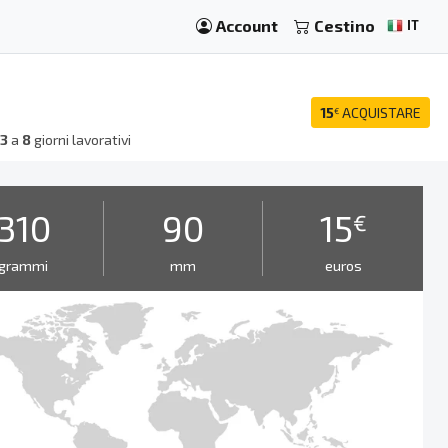
Account
Cestino
IT
15
ACQUISTARE
€
a
3
a
8
giorni lavorativi
310
90
15
€
grammi
mm
euros