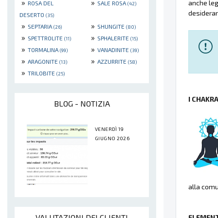
»
»
anche lega
ROSA DEL
SALE ROSA
(42)
desideran
DESERTO
(35)
»
»
SEPTARIA
SHUNGITE
(26)
(80)
»
»
SPETTROLITE
SPHALERITE
(11)
(15)
»
»
TORMALINA
VANADINITE
(99)
(39)
»
»
ARAGONITE
AZZURRITE
(13)
(58)
»
TRILOBITE
(25)
I CHAKR
BLOG - NOTIZIA
VENERDÌ 19
GIUGNO 2026
alla comu
VALUTAZIONI DEI CLIENTI
ELEMENT