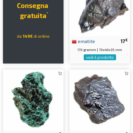
Consegna
*
gratuita
da
149€
di ordine
€
ematite
17
170 grammi | 70x40x35 mm
vedi il prodotto