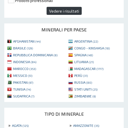
Prodotti professionali
Vedere i risultati
MINERALI PER PAESE
AFGHANISTAN
ARGENTINA
(44)
(22)
BRASILE
CONGO - KINSHASA
(129)
(18)
REPUBBLICA DOMINICANA
SPAGNA
(8)
(48)
INDONESIA
LITUANIA
(84)
(21)
MAROCCO
MADAGASCAR
(353)
(1717)
MESSICO
PERÙ
(51)
(31)
PAKISTAN
RUSSIA
(67)
(80)
TUNISIA
STATI UNITI
(14)
(25)
SUDAFRICA
ZIMBABWE
(7)
(6)
TIPO DI MINERALE
»
»
AGATA
AMAZZONITE
(125)
(35)