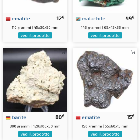
€
€
ematite
12
malachite
49
110 grammi | 45x30x50 mm
145 grammi | 65x45x35 mm
vedi il prodotto
vedi il prodotto
€
€
barite
80
ematite
15
800 grammi | 120x100x50 mm
150 grammi | 65x60x15 mm
vedi il prodotto
vedi il prodotto