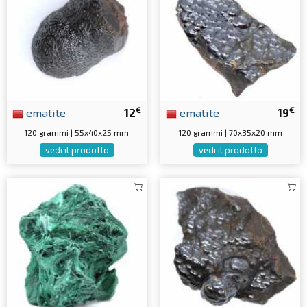
€
€
ematite
12
ematite
19
120 grammi | 55x40x25 mm
120 grammi | 70x35x20 mm
vedi il prodotto
vedi il prodotto