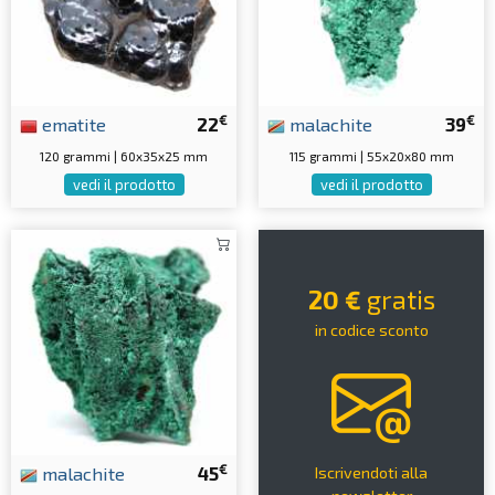
€
€
ematite
22
malachite
39
120 grammi | 60x35x25 mm
115 grammi | 55x20x80 mm
vedi il prodotto
vedi il prodotto
20 €
gratis
in codice sconto
€
malachite
45
Iscrivendoti alla