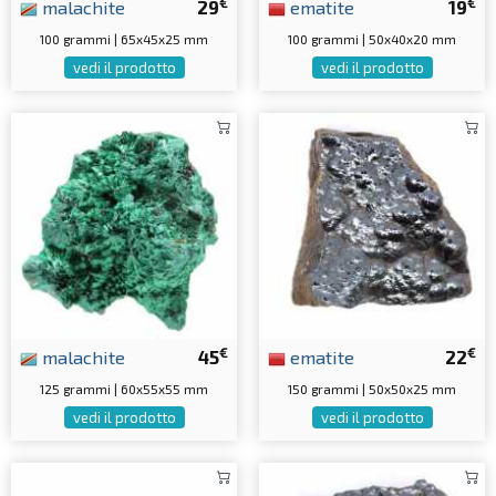
€
€
malachite
29
ematite
19
100 grammi | 65x45x25 mm
100 grammi | 50x40x20 mm
vedi il prodotto
vedi il prodotto
€
€
malachite
45
ematite
22
125 grammi | 60x55x55 mm
150 grammi | 50x50x25 mm
vedi il prodotto
vedi il prodotto