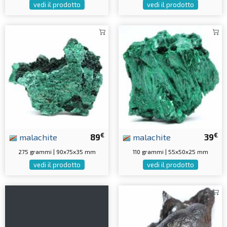
vedi il prodotto
vedi il prodotto
€
€
malachite
89
malachite
39
275 grammi | 90x75x35 mm
110 grammi | 55x50x25 mm
vedi il prodotto
vedi il prodotto