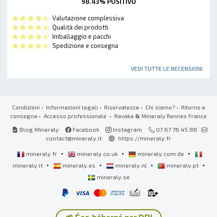
98.43% POSITIVO
Valutazione complessiva
Qualità dei prodotti
Imballaggio e pacchi
Spedizione e consegna
VEDI TUTTE LE RECENSIONI
Condizioni
•
Informazioni legali
•
Riservatezza
•
Chi siamo?
•
Ritorno e
consegna
•
Accesso professionale
• Ravaka
&
Mineraly Rennes France
Blog Mineraly
Facebook
Instagram
07 67 76 45 88
contact@mineraly.it
https://mineraly.fr
•
•
•
mineraly.fr
mineraly.co.uk
mineraly.com.de
•
•
•
•
mineraly.it
mineraly.es
mineraly.nl
mineraly.pt
mineraly.se