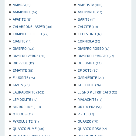
»
»
AMBRA
AMETISTA
(21)
(100)
»
»
AMMONITE
ANHYDRITE
(64)
(15)
»
»
APATITE
BARITE
(15)
(41)
»
»
CALABRONE JASPER
CALCITE
(80)
(116)
»
»
CAMPO DEL CIELO
CELESTINO
(22)
(19)
»
»
CIANITE
CORNIOLA
(14)
(56)
»
»
DIASPRO
DIASPRO ROSSO
(172)
(19)
»
»
DIASPRO VERDE
DIASPRO ZEBRATO
(20)
(27)
»
»
DIOPSIDE
DOLOMITE
(12)
(23)
»
»
EMATITE
EPIDOTE
(18)
(20)
»
»
FLUORITE
GARNIÈRITE
(25)
(23)
»
»
GIADA
GOETHITE
(20)
(26)
»
»
LABRADORITE
LEGNO PIETRIFICATO
(202)
(12)
»
»
LEPIDOLITE
MALACHITE
(10)
(13)
»
»
MICROCLINE
ORTOCERA
(301)
(54)
»
»
OTODUS
PIRITE
(31)
(26)
»
»
PYROLUSITE
QUARZO
(31)
(171)
»
»
QUARZO FUMÉ
QUARZO ROSA
(106)
(57)
»
»
QUARZO SBIADITO
RHODONITE