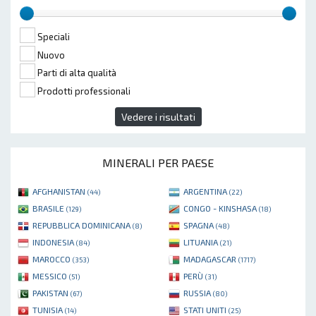
Speciali
Nuovo
Parti di alta qualità
Prodotti professionali
Vedere i risultati
MINERALI PER PAESE
AFGHANISTAN
ARGENTINA
(44)
(22)
BRASILE
CONGO - KINSHASA
(129)
(18)
REPUBBLICA DOMINICANA
SPAGNA
(8)
(48)
INDONESIA
LITUANIA
(84)
(21)
MAROCCO
MADAGASCAR
(353)
(1717)
MESSICO
PERÙ
(51)
(31)
PAKISTAN
RUSSIA
(67)
(80)
TUNISIA
STATI UNITI
(14)
(25)