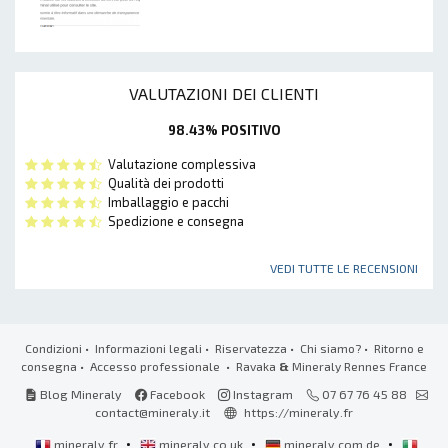
VALUTAZIONI DEI CLIENTI
98.43% POSITIVO
Valutazione complessiva
Qualità dei prodotti
Imballaggio e pacchi
Spedizione e consegna
VEDI TUTTE LE RECENSIONI
Condizioni
•
Informazioni legali
•
Riservatezza
•
Chi siamo?
•
Ritorno e
consegna
•
Accesso professionale
• Ravaka
&
Mineraly Rennes France
Blog Mineraly
Facebook
Instagram
07 67 76 45 88
contact@mineraly.it
https://mineraly.fr
•
•
•
mineraly.fr
mineraly.co.uk
mineraly.com.de