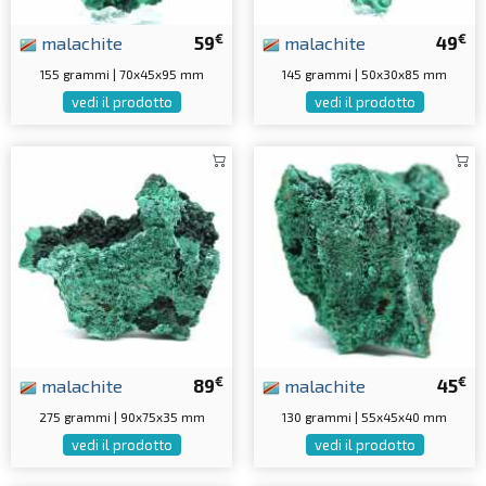
€
€
malachite
59
malachite
49
155 grammi | 70x45x95 mm
145 grammi | 50x30x85 mm
vedi il prodotto
vedi il prodotto
€
€
malachite
89
malachite
45
275 grammi | 90x75x35 mm
130 grammi | 55x45x40 mm
vedi il prodotto
vedi il prodotto