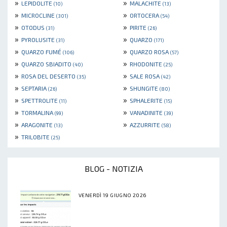
»
»
LEPIDOLITE
MALACHITE
(10)
(13)
»
»
MICROCLINE
ORTOCERA
(301)
(54)
»
»
OTODUS
PIRITE
(31)
(26)
»
»
PYROLUSITE
QUARZO
(31)
(171)
»
»
QUARZO FUMÉ
QUARZO ROSA
(106)
(57)
»
»
QUARZO SBIADITO
RHODONITE
(40)
(25)
»
»
ROSA DEL DESERTO
SALE ROSA
(35)
(42)
»
»
SEPTARIA
SHUNGITE
(26)
(80)
»
»
SPETTROLITE
SPHALERITE
(11)
(15)
»
»
TORMALINA
VANADINITE
(99)
(39)
»
»
ARAGONITE
AZZURRITE
(13)
(58)
»
TRILOBITE
(25)
BLOG - NOTIZIA
VENERDÌ 19 GIUGNO 2026