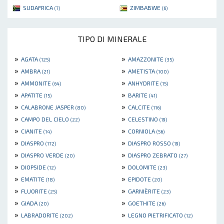
SUDAFRICA
ZIMBABWE
(7)
(6)
TIPO DI MINERALE
»
»
AGATA
AMAZZONITE
(125)
(35)
»
»
AMBRA
AMETISTA
(21)
(100)
»
»
AMMONITE
ANHYDRITE
(64)
(15)
»
»
APATITE
BARITE
(15)
(41)
»
»
CALABRONE JASPER
CALCITE
(80)
(116)
»
»
CAMPO DEL CIELO
CELESTINO
(22)
(19)
»
»
CIANITE
CORNIOLA
(14)
(56)
»
»
DIASPRO
DIASPRO ROSSO
(172)
(19)
»
»
DIASPRO VERDE
DIASPRO ZEBRATO
(20)
(27)
»
»
DIOPSIDE
DOLOMITE
(12)
(23)
»
»
EMATITE
EPIDOTE
(18)
(20)
»
»
FLUORITE
GARNIÈRITE
(25)
(23)
»
»
GIADA
GOETHITE
(20)
(26)
»
»
LABRADORITE
LEGNO PIETRIFICATO
(202)
(12)