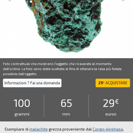
Foto contrattuali che mostrano l'oggetto che riceverete al momento
dell'ordine. Le foto sono state scattate al fine di ottenere la resa più fedele
possibile dell'oggetto.
Informazioni ? Fai una domanda
29
ACQUISTARE
€
100
65
29
€
grammi
mm
euros
Esemplare di
malachite
grezza proveniente dal
Congo-kinshasa
,