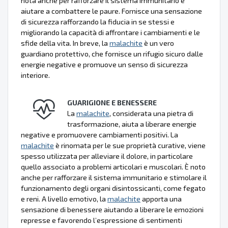
nota anche per rafforzare il sistema immunitario e
aiutare a combattere le paure. Fornisce una sensazione
di sicurezza rafforzando la fiducia in se stessi e
migliorando la capacità di affrontare i cambiamenti e le
sfide della vita. In breve, la
malachite
è un vero
guardiano protettivo, che fornisce un rifugio sicuro dalle
energie negative e promuove un senso di sicurezza
interiore.
GUARIGIONE E BENESSERE
La
malachite
, considerata una pietra di
trasformazione, aiuta a liberare energie
negative e promuovere cambiamenti positivi. La
malachite
è rinomata per le sue proprietà curative, viene
spesso utilizzata per alleviare il dolore, in particolare
quello associato a problemi articolari e muscolari. È noto
anche per rafforzare il sistema immunitario e stimolare il
funzionamento degli organi disintossicanti, come fegato
e reni. A livello emotivo, la
malachite
apporta una
sensazione di benessere aiutando a liberare le emozioni
represse e favorendo l’espressione di sentimenti