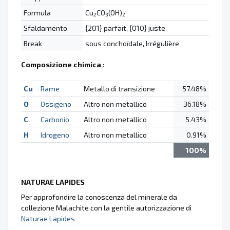
Formula
Cu
CO
(OH)
2
3
2
Sfaldamento
{201} parfait, {010} juste
Break
sous conchoïdale, Irrégulière
Composizione chimica
:
Cu
Rame
Metallo di transizione
57.48%
O
Ossigeno
Altro non metallico
36.18%
C
Carbonio
Altro non metallico
5.43%
H
Idrogeno
Altro non metallico
0.91%
100%
NATURAE LAPIDES
Per approfondire la conoscenza del minerale da
collezione Malachite con la gentile autorizzazione di
Naturae Lapides