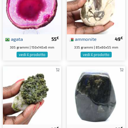
€
€
agata
55
ammonite
49
305 grammi | 150x145x6 mm
335 grammi | 85x60x55 mm
vedi il prodotto
vedi il prodotto
€
€