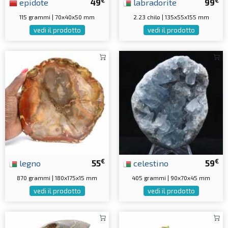
epidote
49
labradorite
99
115 grammi | 70x40x50 mm
2.23 chilo | 135x55x155 mm
vedi il prodotto
vedi il prodotto
€
€
legno
55
celestino
59
870 grammi | 180x175x15 mm
405 grammi | 90x70x45 mm
vedi il prodotto
vedi il prodotto