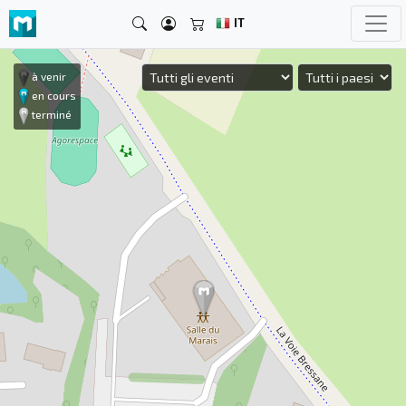
IT
à venir
en cours
terminé