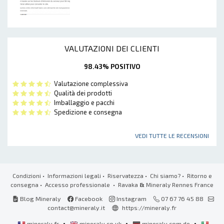
VALUTAZIONI DEI CLIENTI
98.43% POSITIVO
Valutazione complessiva
Qualità dei prodotti
Imballaggio e pacchi
Spedizione e consegna
VEDI TUTTE LE RECENSIONI
Condizioni
•
Informazioni legali
•
Riservatezza
•
Chi siamo?
•
Ritorno e
consegna
•
Accesso professionale
• Ravaka
&
Mineraly Rennes France
Blog Mineraly
Facebook
Instagram
07 67 76 45 88
contact@mineraly.it
https://mineraly.fr
•
•
•
mineraly.fr
mineraly.co.uk
mineraly.com.de