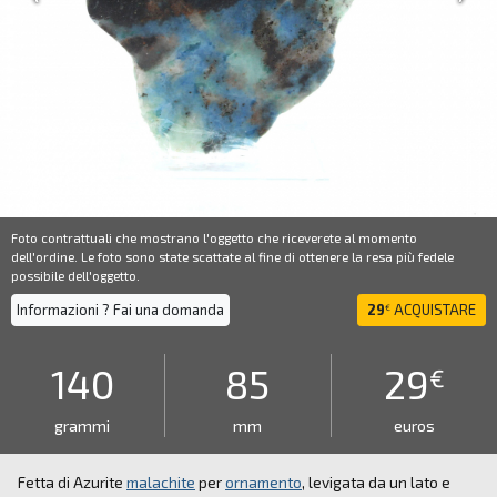
Foto contrattuali che mostrano l'oggetto che riceverete al momento
dell'ordine. Le foto sono state scattate al fine di ottenere la resa più fedele
possibile dell'oggetto.
Informazioni ? Fai una domanda
29
ACQUISTARE
€
140
85
29
€
grammi
mm
euros
Fetta di Azurite
malachite
per
ornamento
, levigata da un lato e