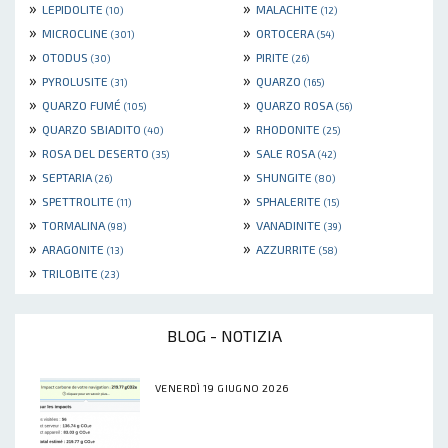
»
»
LEPIDOLITE
MALACHITE
(10)
(12)
»
»
MICROCLINE
ORTOCERA
(301)
(54)
»
»
OTODUS
PIRITE
(30)
(26)
»
»
PYROLUSITE
QUARZO
(31)
(165)
»
»
QUARZO FUMÉ
QUARZO ROSA
(105)
(56)
»
»
QUARZO SBIADITO
RHODONITE
(40)
(25)
»
»
ROSA DEL DESERTO
SALE ROSA
(35)
(42)
»
»
SEPTARIA
SHUNGITE
(26)
(80)
»
»
SPETTROLITE
SPHALERITE
(11)
(15)
»
»
TORMALINA
VANADINITE
(98)
(39)
»
»
ARAGONITE
AZZURRITE
(13)
(58)
»
TRILOBITE
(23)
BLOG - NOTIZIA
VENERDÌ 19 GIUGNO 2026