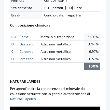
Formula
Cu
(CO
)
(OH)
3
3
2
2
Sfaldamento
{011} parfait, {100} juste
Break
Conchoïdale, Irrégulière
Composizione chimica
:
Cu
Rame
Metallo di transizione
55.31%
O
Ossigeno
Altro non metallico
37.14%
C
Carbonio
Altro non metallico
6.97%
H
Idrogeno
Altro non metallico
0.57%
100%
NATURAE LAPIDES
Per approfondire la conoscenza del minerale da
collezione azzurrite con la gentile autorizzazione di
Naturae Lapides