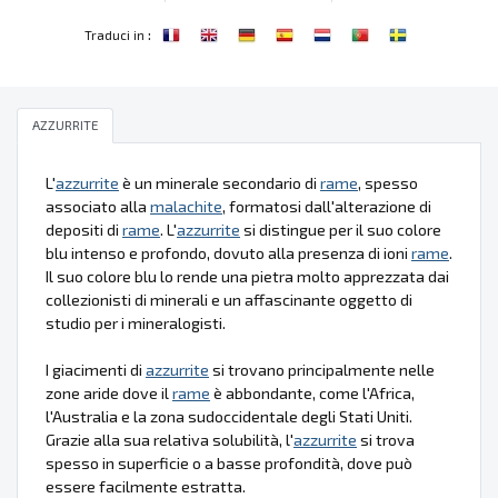
:
Traduci in
AZZURRITE
L'
azzurrite
è un minerale secondario di
rame
, spesso
associato alla
malachite
, formatosi dall'alterazione di
depositi di
rame
. L'
azzurrite
si distingue per il suo colore
blu intenso e profondo, dovuto alla presenza di ioni
rame
.
Il suo colore blu lo rende una pietra molto apprezzata dai
collezionisti di minerali e un affascinante oggetto di
studio per i mineralogisti.
I giacimenti di
azzurrite
si trovano principalmente nelle
zone aride dove il
rame
è abbondante, come l'Africa,
l'Australia e la zona sudoccidentale degli Stati Uniti.
Grazie alla sua relativa solubilità, l'
azzurrite
si trova
spesso in superficie o a basse profondità, dove può
essere facilmente estratta.