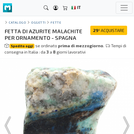
IT
CATALOGO
OGGETTI
FETTE
FETTA DI AZURITE MALACHITE
29
ACQUISTARE
€
PER ORNAMENTO - SPAGNA
se ordinato
prima di mezzogiorno
.
Tempi di
Spedito oggi
consegna in Italia : da
3
a
8
giorni lavorativi