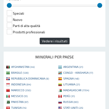
Speciali
Nuovo
Parti di alta qualità
Prodotti professionali
Vedere i risultati
MINERALI PER PAESE
AFGHANISTAN
ARGENTINA
(44)
(21)
BRASILE
CONGO - KINSHASA
(128)
(17)
REPUBBLICA DOMINICANA
SPAGNA
(8)
(48)
INDONESIA
LITUANIA
(84)
(21)
MAROCCO
MADAGASCAR
(350)
(1704)
MESSICO
PERÙ
(51)
(31)
PAKISTAN
RUSSIA
(67)
(80)
TUNISIA
STATI UNITI
(14)
(25)