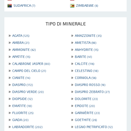
SUDAFRICA
ZIMBABWE
(7)
(6)
TIPO DI MINERALE
»
»
AGATA
AMAZZONITE
(125)
(35)
»
»
AMBRA
AMETISTA
(21)
(99)
»
»
AMMONITE
ANHYDRITE
(62)
(15)
»
»
APATITE
BARITE
(15)
(41)
»
»
CALABRONE JASPER
CALCITE
(80)
(116)
»
»
CAMPO DEL CIELO
CELESTINO
(21)
(18)
»
»
CIANITE
CORNIOLA
(14)
(56)
»
»
DIASPRO
DIASPRO ROSSO
(172)
(19)
»
»
DIASPRO VERDE
DIASPRO ZEBRATO
(20)
(27)
»
»
DIOPSIDE
DOLOMITE
(12)
(23)
»
»
EMATITE
EPIDOTE
(18)
(20)
»
»
FLUORITE
GARNIÈRITE
(25)
(23)
»
»
GIADA
GOETHITE
(20)
(26)
»
»
LABRADORITE
LEGNO PIETRIFICATO
(202)
(12)