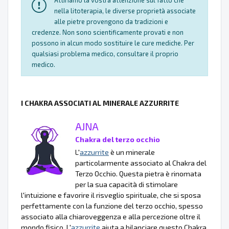
Attiriamo la vostra attenzione sul fatto che
nella litoterapia, le diverse proprietà associate
alle pietre provengono da tradizioni e
credenze. Non sono scientificamente provati e non
possono in alcun modo sostituire le cure mediche. Per
qualsiasi problema medico, consultare il proprio
medico.
I CHAKRA ASSOCIATI AL MINERALE AZZURRITE
AJNA
Chakra del terzo occhio
L'
azzurrite
è un minerale
particolarmente associato al Chakra del
Terzo Occhio. Questa pietra è rinomata
per la sua capacità di stimolare
l'intuizione e favorire il risveglio spirituale, che si sposa
perfettamente con la funzione del terzo occhio, spesso
associato alla chiaroveggenza e alla percezione oltre il
mondo fisico. L'
azzurrite
aiuta a bilanciare questo Chakra,